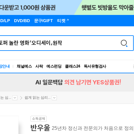
D/LP
DVD/BD
문구
/GIFT
티켓
장안내
채널예스
사락
예스펀딩
클래스24
독서유형검사
RBTI Lab
독서유형검사
AI 일문백답
의견 남기면 YES상품권!
 심...
쉽게 읽는 심리...
소득공제
반우울
25년차 정신과 전문의가 처음으로 정