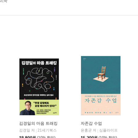
심리학
김경일의 마음 트래킹
자존감 수업
김경일 저
21세기북스
윤홍균 저
심플라이프
|
|
19,800
원
(10% 할인)
15,300
원
(10% 할인)