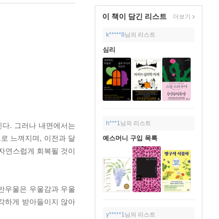
이 책이 담긴
리스트
더보기
k*****8
님의 리스트
심리
h***1
님의 리스트
인다. 그러나 내면에서는
로 느껴지며, 이전과 달
예스머니 구입 목록
 자연스럽게 회복될 것이
 반우울은 우울감과 우울
심각하게 받아들이지 않아
y*****1
님의 리스트