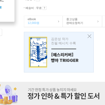
배송비 : 무료
eBook
중고상품
12,000원
판매요청하기
김은성 작가
친필 메시지 수록
---------------
[예스리커버]
빵야 TRIGGER