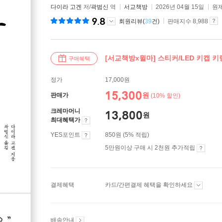
다이라 고겐
저/
곽범신
역
서교책방
2026년 04월 15일
원제
9.8
회원리뷰(
39
건)
판매지수 8,988
[서교책방x윌마] 스티커/LED 키캡 키
구매혜택
정가
17,000원
15,300
원
판매가
(10% 할인)
크레마머니
13,800
원
최대혜택가
YES포인트
850원 (5% 적립)
5만원이상 구매 시 2천원 추가적립
결제혜택
카드/간편결제 혜택을 확인하세요
배송안내