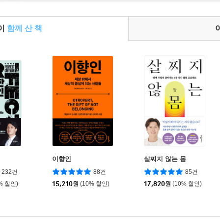
들이
함께 산 책
인
이향인
살찌지 않는 몸
232건
88건
85건
% 할인)
15,210
원
(10% 할인)
17,820
원
(10% 할인)