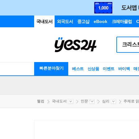
국내도서
외국도서
중고샵
eBook
크레마클럽
C
빠른분야찾기
베스트
신상품
이벤트
바이백
매
웰컴
국내도서
인문
심리
주제로 읽는