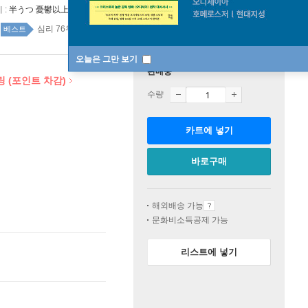
 :
半うつ 憂鬱以上,うつ未滿
심리 76위
인문 top100 9주
베스트
오늘은 그만 보기
판매중
링 (포인트 차감)
수량
카트에 넣기
바로구매
해외배송 가능
문화비소득공제 가능
리스트에 넣기