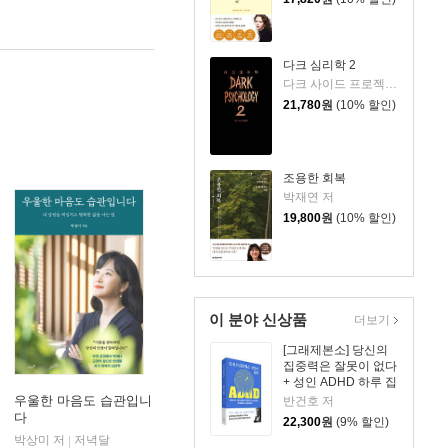
다크 심리학 2
다크 사이드 프로젝트 저
21,780
원
(10% 할인)
조용한 회복
박재연 저
19,800
원
(10% 할인)
이 분야 신상품
더보기
[그래제본소] 당신의
집중력은 잘못이 없다
+ 성인 ADHD 하루 집
중 리마인더 킷
우울한 마음도 습관입니
반건호 저
다
22,300
원
(9% 할인)
박상미 저
저녁달
|