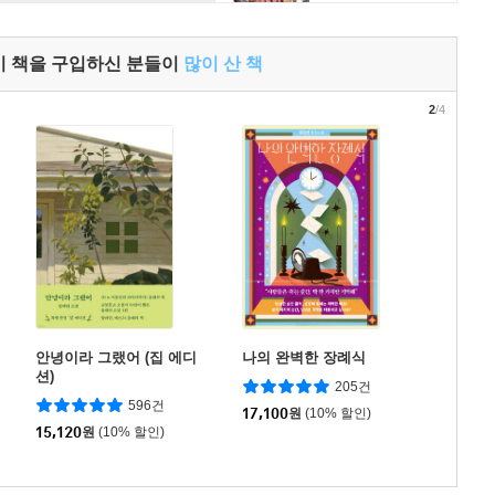
이 책을 구입하신 분들이
많이 산 책
2
/4
안녕이라 그랬어 (집 에디
나의 완벽한 장례식
션)
205건
596건
17,100
원
(10% 할인)
15,120
원
(10% 할인)