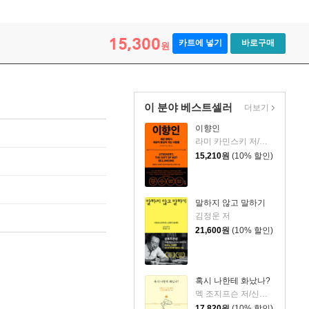
15,300
카트에 넣기
바로구매
원
이 분야 베스트셀러
더보기
이향인
라미 카민스키 저/최지숙 역
15,210
원
(10% 할인)
말하지 않고 말하기
김정운 저
21,600
원
(10% 할인)
혹시 나한테 화났나?
멕 조지프슨 저/신동숙 역
17,820
원
(10% 할인)