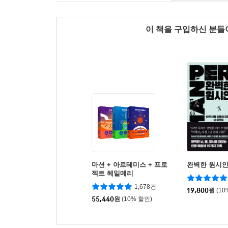
이 책을 구입하신 분
마션 + 아르테미스 + 프로
완벽한 원시
젝트 헤일메리
1,678건
19,800
원
(10
55,440
원
(10% 할인)