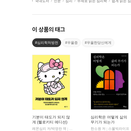
국내도서
인문
심리
주제로 읽는 심리학
쉽게 읽는 
이 상품의 태그
#심리학처방전
#우울증
#우울한당신에게
기분이 태도가 되지 않
심리학은 어떻게 삶의
게 (헬로키티 에디션)
무기가 되는가
레몬심리 저/박영란 역
갤리온
한소원 저
스몰빅라이프
|
|