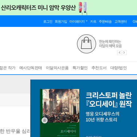
로그인
회원가입
마이페이지
카트
주문/배송
고객센터
Gl
젊은 작가
예사단독판매
이달의사은품
특가할인
추천도서
대량/법인
의한 반우울 심리학