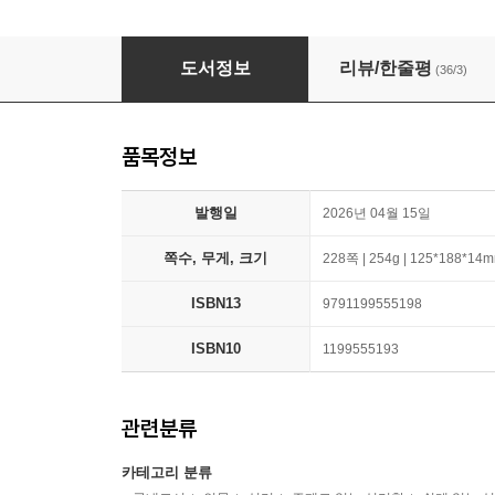
반우울
도서정보
리뷰/한줄평
(36/3)
품목정보
발행일
2026년 04월 15일
쪽수, 무게, 크기
228쪽 | 254g | 125*188*14
ISBN13
9791199555198
ISBN10
1199555193
관련분류
카테고리 분류