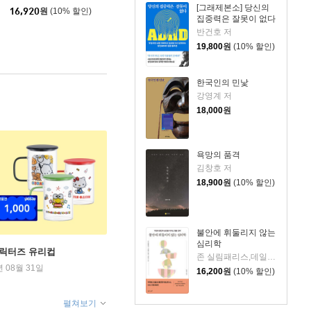
[그래제본소] 당신의
16,920
원
(10% 할인)
집중력은 잘못이 없다
반건호 저
19,800
원
(10% 할인)
한국인의 민낯
강영계 저
18,000
원
욕망의 품격
김창호 저
18,900
원
(10% 할인)
불안에 휘둘리지 않는
심리학
캐릭터즈 유리컵
존 실림패리스,데일리 디애나 슈워츠 저/이연규 역
년 08월 31일
16,200
원
(10% 할인)
펼쳐보기