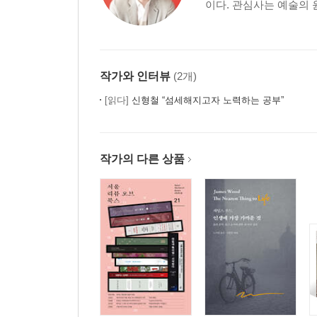
이다. 관심사는 예술의 
언어의 이주민을 위하여 -다와다 요코 『영혼 없는
제발트만큼 고집불통인
아포리즘에 대하여
소설의 인식적 가치 -은희경 『태연한 인생』
작가와 인터뷰
(2개)
왜 소설을 읽는가 -김숨, 윤이형, 백영옥
[읽다]
신형철 “섬세해지고자 노력하는 공부”
우리는 더 좋은 사람이 될 수 있을까?
3부 그래도 우리의 나날
작가의 다른 상품
굿바이, 박정희 -탄핵과 그 이후
비무장의 예언자들 -2018년의 ‘남북’과 ‘남녀’
깊이 있는 사람
시기상조의 나라
사회적 인정의 복지 -태극기 부대를 바라보며
메릴 스트립의 용기
해도 되는 조롱은 없다
보수의 반대말은 민주