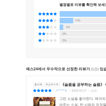
같은 질문을 받고는 이렇게 답했다. “정확하게 칭찬하
첫째, 왜 칭찬인가. 어떤 텍스트건 칭찬만 하겠다는 
별점별로 리뷰를 확인해 보세
둘째, 왜 정확한 칭찬인가. 칭찬은 ‘좋은 게 좋은
수 있는 일이다. 부정확한 비판이 분노를 낳는다면
19%
예술가들은 정확하지 않은 칭찬을 받는 순간 자신이
세월을 견디고 나아간다. 그런 칭찬은 작품의 육체에 
5%
0%
나에게 ‘이 책을 그만 읽는 게 어떨까’ 하는 유혹이 
0%
내가 소설에 기대하는 최소한의 어떤 것이 적어도 두 
이 외에 “인간은 넙치와 같아” 서로의 반쪽을 찾
고유의 구조를 도출하는 [넙치의 온전함에 대하여]는 
예스24에서 우수작으로 선정한 리뷰가
(1건)
있습
여타의 관계와는 다른, 사랑 고유의 교환 구조라는 
부끄러워서 대개는 감춘다. 타인 역시 그러할 것이
《슬픔을 공부하는 슬픔》 
종이책
주간우수작
일이 일어날 수 있다. 그의 결여가 못나 보여서 등을
r*******n
2018-10-17
신고
|
|
|
나의 결여가, 사라졌으면 싶은 어떤 것이 아니라 오
그런 소설을 좋아한다. 해석되