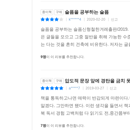
슬픔을 공부하는 슬픔
종이책
구매
k******4
2020-02-20
신고
|
|
|
슬픔을 공부하는 슬픔신형철한겨레출판/2019. 11
은 글들을 모으고 그중 절반을 취해 가능한 수준
는 다는 것을 흔히 건축에 비유한다. 저자는 글을
9명
이 이 리뷰를 추천합니다.
압도적 문장 앞에 경탄을 금치 
종이책
구매
a*****7
2019-03-27
신고
|
|
|
책을 통독하고나면 매력이 반감되게 마련이다.한
알겠다. 그만하면 됐다. 이런 생각을 들면서 
북 독서 경험 고백처럼 다 읽기도 전,중간쯤부터