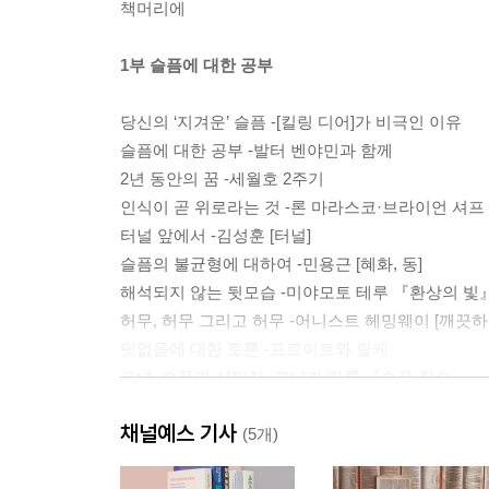
책머리에
1부 슬픔에 대한 공부
당신의 ‘지겨운’ 슬픔 -[킬링 디어]가 비극인 이유
슬픔에 대한 공부 -발터 벤야민과 함께
2년 동안의 꿈 -세월호 2주기
인식이 곧 위로라는 것 -론 마라스코·브라이언 셔
터널 앞에서 -김성훈 [터널]
슬픔의 불균형에 대하여 -민용근 [혜화, 동]
해석되지 않는 뒷모습 -미야모토 테루 『환상의 빛
허무, 허무 그리고 허무 -어니스트 헤밍웨이 [깨끗하
덧없음에 대한 토론 -프로이트와 릴케
그녀, 슬픔의 식민지 -모니카 마론 『슬픈 짐승』
사랑의 두 번째 죽음 -오르페우스와 에우리디케
채널예스 기사
슬픔임을 잊어버린 슬픔 -김경후 [열두 겹의 자정]
(5개)
천진하게, 그리고, 물끄러미 -박형준 [생각날 때마다