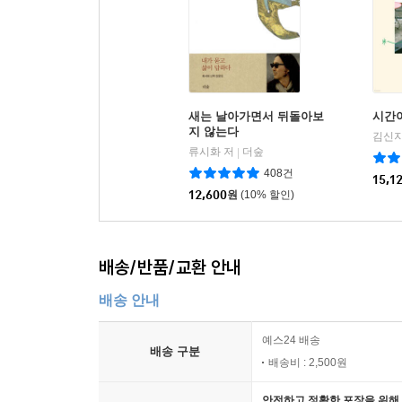
새는 날아가면서 뒤돌아보
시간
지 않는다
김신지
류시화 저
더숲
|
408건
15,1
12,600
원
(10% 할인)
배송/반품/교환 안내
배송 안내
예스24 배송
배송 구분
배송비 : 2,500원