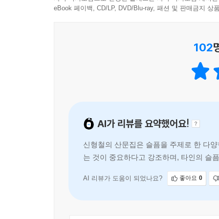
사랑받는 사람이 되는 가장 정확한 방법은 사랑받을 
eBook 페이백, CD/LP, DVD/Blu-ray, 패션 및 판매금
추천사 자선 베스트 10
사람이 되기 위해서는 타인과의 섬세하고 복잡한 커
그리고 12년 뒤 우리는 그때와는 다른 탄핵을 경험
인생의 책 베스트 5
권력을 가지려 한다. 권력을 얻어 명령의 주체가 
혁명이라고 불려야 한다. 그렇다고 우리가 12년 
102
_183쪽
--- p.344
가까스로 생각해보면 박근혜 씨가 행한 가장 위대한
(1962)에는 “만일 제가 한 남자를 죽였다면, 그
사람을 탄핵하면서 두 사람을 탄핵할 수 있도록 했다.
AI가 리뷰를 요약했어요!
“정확하게 칭찬하는 비평가”가 되기 위하여
신형철의 산문집은 슬픔을 주제로 한 다양한
또 한편으로 이 책은 저자 특유의 진진한 작품 해설
는 것이 중요하다고 강조하며, 타인의 슬
요건은 무엇인가”, “평론가는 왜 대중의 적이 되
공부한 글들, 소설과 작가에 대한 글, 사회
신춘문예 당선작을 읽고 실망감을 털어놓기도 하고
일상을 동시에 펼쳐 보인다.
AI 리뷰가 도움이 되었나요?
좋아요
0
어떤 비평가가 되길 원하느냐는 질문을 몇 번 받은