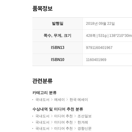
품목정보
발행일
2018년 09월 22일
쪽수, 무게, 크기
428쪽 | 531g | 138*210*30
ISBN13
9791160401967
ISBN10
1160401969
관련분류
카테고리 분류
국내도서
에세이
한국 에세이
수상내역 및 미디어 추천 분류
국내도서
미디어 추천
조선일보
국내도서
미디어 추천
한겨레
국내도서
미디어 추천
경향신문