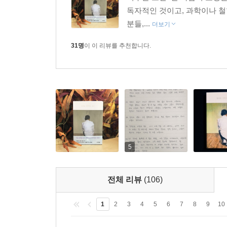
여겨지고, 그야말로 내 결여를 이해해 줄 사람으로 다
여주는 소설. 한 사람의 표정들
독자적인 것이고, 과학이나 철학
서로의 ‘결여’를 교환하는 것이 사랑이라는 관계에 
분들,...
더보기
통한 세태 관찰 등 문학작품 이외의 세상 전반을 고
만나게 된다.
31명
이 이 리뷰를 추천합니다.
5
전체 리뷰
(106)
1
2
3
4
5
6
7
8
9
10