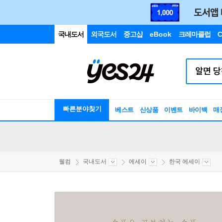
국내도서
외국도서
중고샵
eBook
크레마클럽
C
빠른분야찾기
베스트
신상품
이벤트
바이백
매
웰컴
국내도서
에세이
한국 에세이