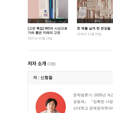
문학으로서의 이소라 -이소라 [슬픔 속에 그댈 지워
5.18과 4.3 사이
폭력에 대한 감수성
액자 속의 진정성 -이준익 [동주]
읽다
읽다
[고전 특집] MD의 시선으로
한 해를 살게 한 문장들
가려 뽑은 미래의 고전
2부 삶이 진실에 베일 때
2018년 12월 28일
2021년 01월 14일
사물성, 사건성, 내면성 -사진적인 것과 문학적인 것
삶이 진실에 베일 때 -제임스 설터 『어젯밤』
단절의 선을 긋다 -권여선 [사랑을 믿다]
저자 소개
(1명)
시의 옷을 입은 비극 -헤르타 뮐러『숨그네』
고통받은 마음의 역사 -임철우 『이별하는 골짜기
저 :
신형철
박완서 선생님 영전에 -박완서 [그 남자네 집]
예외적인 정신의 유전자 -배수아와 김사과
캐릭터 박물관 특실편 -알베르 카뮈 『이방인』
문학평론가. 2005년 
삶과의 게임에서 지다 -이상 『이상 소설 전집』
공동체』 『정확한 사랑의
오독의 빛에 의지하여 -호르헤 루이스 보르헤스 [유
선대학교 문예창작학과에
음악 서술자 시점 -가즈오 이시구로 『녹턴』