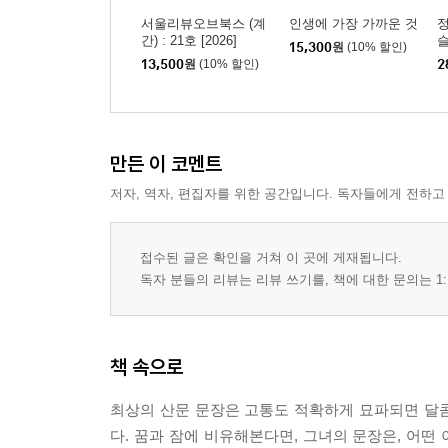
혐오와 농단
서울리뷰오브북스 (계
인생에 가장 가까운 것
정
절망을 즐기지 않기 -김성수 [아수라]
간) : 21호 [2026]
15,300
원
(10% 할인)
13,500
원
(10% 할인)
2
희망은 종신형 -김승희 『희망이 외롭다』
국가의 살인 -김일란·홍지유 [두 개의 문]
정치소설이 필요한 시간 -안토니오 타부키 『페레
희망은 버스를 타고 -이영주 [공중에서 사는 사람]
만든 이 코멘트
저급한 이야기꾼들의 신 -하인리히 폰 클라이스트 [
저자, 역자, 편집자를 위한 공간입니다. 독자들에게 전하고
천안함, J 선생님께
평화가 곧 승리
접수된 글은 확인을 거쳐 이 곳에 게재됩니다.
4부 시는 없으면 안 되는가
독자 분들의 리뷰는 리뷰 쓰기를, 책에 대한 문의는 1:
시는 없으면 안 되는가 -문학동네시인선 50호 발간
시를 사랑한다는 말 -문학동네시인선 100호 발간에
책 속으로
시, 정답 없는 질문 -릴케, 하나
고대 아폴로의 토르소 -릴케, 둘
최상의 산문 문장은 고통도 적확하게 묘파되면 달
시의 천사 -진은영 『훔쳐가는 노래』
다. 꿈과 잠에 비유해본다면, 그녀의 문장은, 어