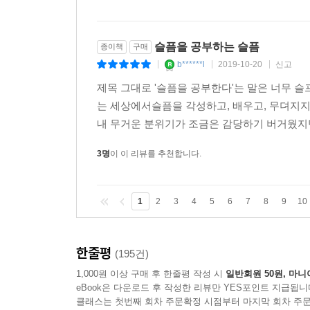
7명
이 이 리뷰를 추천합니다.
슬픔을 공부하는 슬픔
종이책
구매
b******l
2019-10-20
신고
|
|
|
제목 그대로 '슬픔을 공부한다'는 말은 너무 
는 세상에서슬픔을 각성하고, 배우고, 무뎌지지
내 무거운 분위기가 조금은 감당하기 버거웠지만어
3명
이 이 리뷰를 추천합니다.
1
2
3
4
5
6
7
8
9
10
한줄평
(195건)
1,000원 이상 구매 후 한줄평 작성 시
일반회원 50원, 마니
eBook은 다운로드 후 작성한 리뷰만 YES포인트 지급됩니