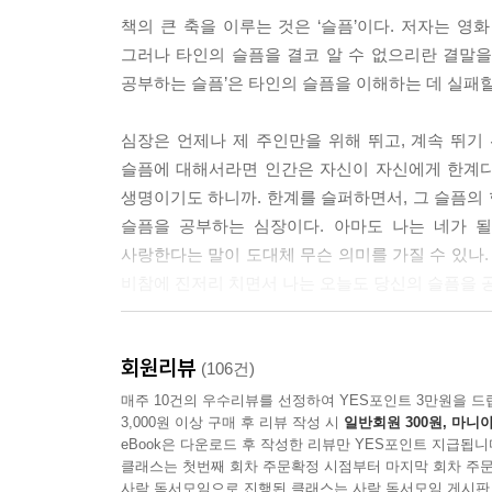
나의 소중한 적
나는 ‘소설적인 문장’이라는 것이 따로 있다고 믿는
책의 큰 축을 이루는 것은 ‘슬픔’이다. 저자는 영
당신의 (역)진화 -얼굴, 음성, 그리고 문자
다는 뜻도 아니다. 동어반복처럼 들리겠지만, 소설
그러나 타인의 슬픔을 결코 알 수 없으리란 결말을
황현산의 부정문
다.
공부하는 슬픔’은 타인의 슬픔을 이해하는 데 실패할
봄날의 새끼 곰과 정말이지 굉장한 것
--- p.159
문어체의 진심
심장은 언제나 제 주인만을 위해 뛰고, 계속 뛰기
네가 왜 미안해? -민용근 외 [어떤 시선]
나는 아포리즘을 경멸하지 않는다. 나로서는 중언
슬픔에 대해서라면 인간은 자신이 자신에게 한계다
인간의 디폴트에 대하여 -데이비드 포스터 월리스
적인 역할을 한다고 단언할 수는 없다. 아포리즘 
생명이기도 하니까. 한계를 슬퍼하면서, 그 슬픔의 
공자의 인간유형론
--- pp.164∼165
슬픔을 공부하는 심장이다. 아마도 나는 네가 될
멘토르의 멘토링
사랑한다는 말이 도대체 무슨 의미를 가질 수 있나.
146배의 능력 차이
인간의 깊은 곳까지 내려가서 그 어둠 속에 앉아 있
비참에 진저리 치면서 나는 오늘도 당신의 슬픔을 공부
우울하게 애매하게 -당신의 ‘소울 시티’는 어디인가
이다.
문학에 적대적인 세계
--- p.201
이 외에 책에서 말하는 ‘슬픔’의 면모는 다양하
한 번 보고는 알 수 없다
회원리뷰
눈물을 흘렸는지 살피며 슬픔을 해석하는 방법을 고
(106건)
누가 대중을 존중하는가
아름다움이라는 말에 질색하고 시에서 그 가치를 
아이들의 꿈을 꾸는 유가족의 꿈은 어떻게 봐야 
매주 10건의 우수리뷰를 선정하여 YES포인트 3만원을 드
시간의 네 가지 흐름
느끼지 않는다. 시는 세계와 싸울 때조차도, 아름다
3,000원 이상 구매 후 리뷰 작성 시
일반회원 300원, 마니아
트라우마는 내가 잊을 수 있는 ‘대상’이 아니라 나
--- p.272
eBook은 다운로드 후 작성한 리뷰만 YES포인트 지급됩니
그러한 슬픔은 궁극적으로는 3부의 참여적 글과도 
부록
클래스는 첫번째 회차 주문확정 시점부터 마지막 회차 주문
[굿바이, 박정희]는 아름다운 문장으로 이름을 알린
노벨라 베스트 6
사락 독서모임으로 진행된 클래스는 사락 독서모임 게시판