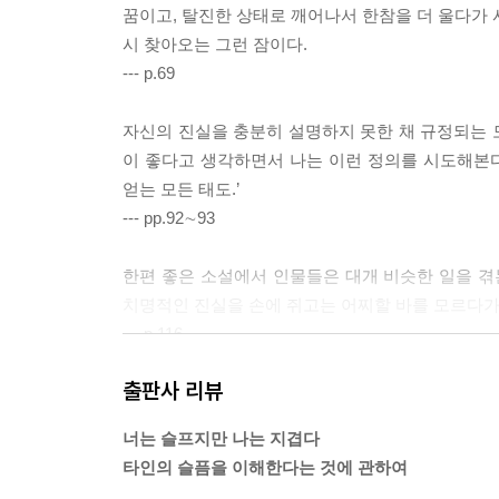
새 질병으로 태어날 거야 -김혜순 『슬픔치약 거울
꿈이고, 탈진한 상태로 깨어나서 한참을 더 울다가 
축제로서의 노벨문학상
시 찾아오는 그런 잠이다.
작가는 주크박스가 아니지만 -토마스 트란스트뢰메르
--- p.69
노르웨이의, 숲이냐 가구냐 -무라카미 하루키 『무
고독과 행복에 대하여 -무라카미 하루키와 심보선
자신의 진실을 충분히 설명하지 못한 채 규정되는 모
어떤 순간의 진심 -신철규 [유빙]
이 좋다고 생각하면서 나는 이런 정의를 시도해본다
모른다고 말하는 시 -황인찬 『구관조 씻기기』
얻는 모든 태도.’
이토록 뜨거운 태도들 -이상과 김수영
--- pp.92∼93
풀, 저항도 절망도 아닌 -김수영 [풀]
동춘동 디오게네스의 초상 -김영승 [흐린 날 미사일]
한편 좋은 소설에서 인물들은 대개 비슷한 일을 겪
우리는 시를 포기하지 말기 -문학과지성 시인선 40
치명적인 진실을 손에 쥐고는 어찌할 바를 모르다가 
정확한 칭찬 -장승리 [말]
--- p.116
출판사 리뷰
5부 넙치의 온전함에 대하여
그렇다면 유다는, 가장 사랑하는 대상을 배반해야만
는 오독처럼 보일 것이다. 그러나 문학은 이 오독의
너는 슬프지만 나는 지겹다
넙치의 온전함에 대하여 -사랑의 논리학을 위한 보
--- p.149
타인의 슬픔을 이해한다는 것에 관하여
마르크스의 사랑