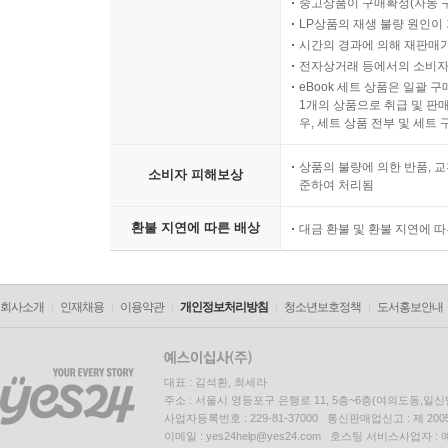
모바일 쿠폰 등록 후 취소/환
반품/교환 불가사유
중고상품이 구매확정(자동 
LP상품의 재생 불량 원인이 기
시간의 경과에 의해 재판매가
전자상거래 등에서의 소비자
eBook 세트 상품은 일괄 
1개의 상품으로 취급 및 판매
우, 세트 상품 전부 및 세트
상품의 불량에 의한 반품, 교
소비자 피해보상
준하여 처리됨
환불 지연에 따른 배상
대금 환불 및 환불 지연에 
회사소개
인재채용
이용약관
개인정보처리방침
청소년보호정책
도서홍보안내
대표 : 김석환, 최세라
주소 : 서울시 영등포구 은행로 11, 5층~6층(여의도동,일신
사업자등록번호 : 229-81-37000 통신판매업신고 : 제 200