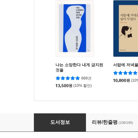
나는 소망한다 내게 금지된
서랍에 저녁을
것을
689건
10,800
원
(10
13,500
원
(10% 할인)
슬픔을 공부하는 슬픔
도서정보
리뷰/한줄평
(106/195)