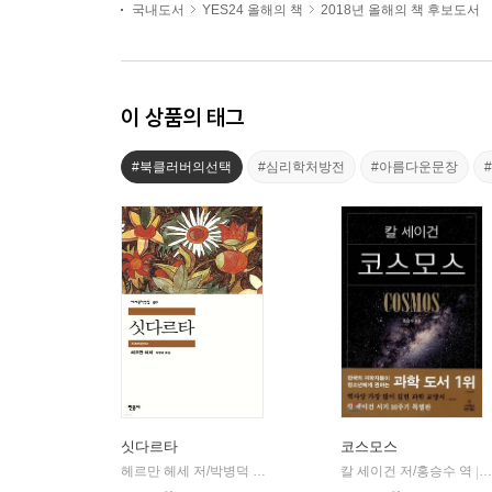
국내도서
YES24 올해의 책
2018년 올해의 책 후보도서
이 상품의 태그
#북클러버의선택
#심리학처방전
#아름다운문장
싯다르타
코스모스
헤르만 헤세 저/박병덕 역
민음사
칼 세이건 저/홍승수 역
|
|