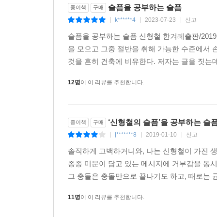
슬픔을 공부하는 슬픔
종이책
구매
k******4
2023-07-23
신고
|
|
|
슬픔을 공부하는 슬픔 신형철 한겨레출판/2019. 
을 모으고 그중 절반을 취해 가능한 수준에서 손
것을 흔히 건축에 비유한다. 저자는 글을 짓는데 
12명
이 이 리뷰를 추천합니다.
‘신형철의 슬픔’을 공부하는 슬
종이책
구매
j*******8
2019-01-10
신고
|
|
|
솔직하게 고백하거니와, 나는 신형철이 가진 생
종종 미문이 담고 있는 메시지에 거부감을 동시
그 충돌은 충돌만으로 끝나기도 하고, 때로는 균
11명
이 이 리뷰를 추천합니다.