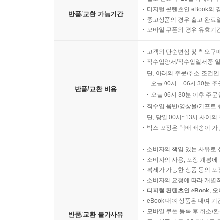
출고 완료 후 10일 이내의 
디지털 콘텐츠인 eBook의 
반품/교환 가능기간
중고상품의 경우 출고 완료일
모바일 쿠폰의 경우 유효기간(
고객의 단순변심 및 착오구
직수입양서/직수입일서중 일
단, 아래의 주문/취소 조건인
오늘 00시 ~ 06시 30분 
반품/교환 비용
오늘 06시 30분 이후 주문
직수입 음반/영상물/기프트 
단, 당일 00시~13시 사이
박스 포장은 택배 배송이 가
소비자의 책임 있는 사유로 
소비자의 사용, 포장 개봉에 
복제가 가능한 상품 등의 포장을 
소비자의 요청에 따라 개별
디지털 컨텐츠인 eBook, 
eBook 대여 상품은 대여 기