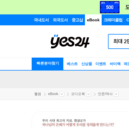
국내도서
외국도서
중고샵
eBook
크레마클럽
C
빠른분야찾기
베스트
신상품
이벤트
바이백
매
웰컴
eBook
오디오북
인문/역사