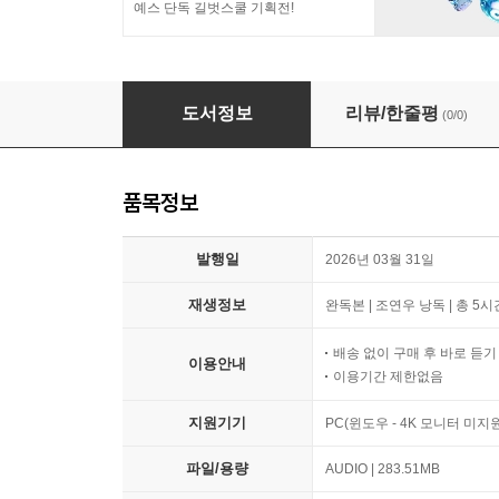
예스 단독 길벗스쿨 기획전!
팀 켈러의 정의란 무엇인가
도서정보
리뷰/한줄평
(0/0)
품목정보
발행일
2026년 03월 31일
재생정보
완독본 | 조연우 낭독 | 총 5시
배송 없이 구매 후 바로 듣
이용안내
이용기간 제한없음
지원기기
PC(윈도우 - 4K 모니터 미
파일/용량
AUDIO | 283.51MB