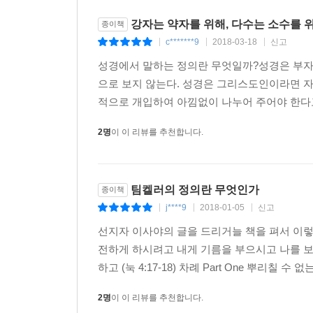
신학적인 강조점을 바꿔야만 한다고 믿는 사람들.
강자는 약자를 위해, 다수는 소수를 
종이책
4. 종교가 모든 것을 오염시켰으며, 특히 기독교는
c*******9
2018-03-18
신고
|
|
|
온상이라는 의심의 눈초리를 보내는 사람들.
성경에서 말하는 정의란 무엇일까?성경은 부자를
으로 보지 않는다. 성경은 그리스도인이라면 자
[ 무엇을 말하는 책인가 ]
적으로 개입하여 아낌없이 나누어 주어야 한다고 
성경이야말로 의로운 일을 하는 데 가장 큰 걸림돌
있지 않은가? 노예제도를 수용하고 있지 않은가? 
2명
이 이 리뷰를 추천합니다.
있다.
팀 켈러는 이러한 선입견에 도전한다. 그는 공의가 
또한 은혜를 체험하는 데서 비롯되는 넉넉하고 은
팀켈러의 정의란 무엇인가
종이책
시대의 정의와 인권을 새로이 이해할 수 있는 길을 
j****9
2018-01-05
신고
|
|
|
선지자 이사야의 글을 드리거늘 책을 펴서 이렇
[ 추천의 글 ]
전하게 하시려고 내게 기름을 부으시고 나를 보
■ 오늘날처럼 탐욕이 앞서는 시대에 정의 실천에 
하고 (눅 4:17-18) 차례 Part One 뿌리칠 수 없
_ 홍정길 남서울은혜교회 담임목사, 기윤실 이사장
2명
이 이 리뷰를 추천합니다.
■ 정의로운 삶에 대해 새롭게 생각하게 하는 너무나