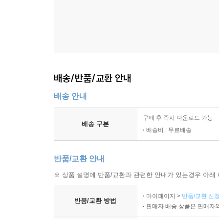
■ 팀 켈러 목사는 성경에서 말하는 은혜와 정의가 어
■ 개인적인 차원의 구원, 치유, 평안을 추구하는 
교수
배송/반품/교환 안내
■ 한국교회와 성도들에게 팀 켈러는 세계적 현안인
추천한다. _ 임성빈 장로회신학대학 교수
배송 안내
구매 후 즉시 다운로드 가능
■ 팀 켈러 목사는 이 책을 통해 정의에 지독히도 
배송 구분
배송비 : 무료배송
■ 팀 켈러의 침착하고도 명료한 ‘복음 제시’를 두 팔
_ 양희송 청어람아카데미 대표기획자
반품/교환 안내
※ 상품 설명에 반품/교환과 관련한 안내가 있는경우 아래 
■ 훗날 크리스천들이 저마다 자비와 공의를 실천하
켈러를 기억할 것이다. _ <크리스채너티 투데이>
마이페이지 >
반품/교환 신청
반품/교환 방법
판매자 배송 상품은 판매자와