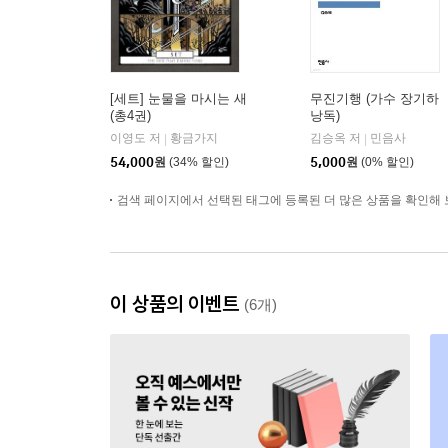
[세트] 눈물을 마시는 새
무진기행 (가수 장기하
(총4권)
낭독)
이영도 저
황금가지
김승옥 저
민음사
|
|
54,000
원
(34% 할인)
5,000
원
(0% 할인)
검색 페이지에서 선택된 태그에 등록된 더 많은 상품을 확인해 
이 상품의 이벤트
(6개)