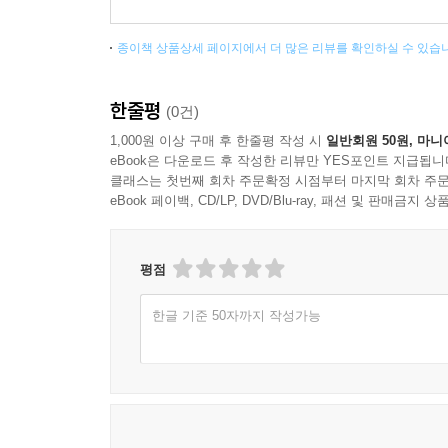
_ 손인웅 덕수교회 담임목사, 한국기독교목회자협
종이책 상품상세 페이지에서 더 많은 리뷰를 확인하실 수 있습
■ 치밀한 성경적 탐구와 탁월한 현실적 적용으로 정
다른 사람을 해치는 주먹이 아니라 사랑을 베푸는 
한줄평
(0건)
_ 이재훈 온누리교회 담임목사
1,000원 이상 구매 후 한줄평 작성 시
일반회원 50원, 마니
eBook은 다운로드 후 작성한 리뷰만 YES포인트 지급됩니
■ 팀 켈러는 이 책에서 정의가 왜 복음주의자들에
클래스는 첫번째 회차 주문확정 시점부터 마지막 회차 주문
_ 김영봉 와싱톤한인교회 담임목사
eBook 페이백, CD/LP, DVD/Blu-ray, 패션 및 판매금
■ 이 책은 성경에 나타난 가난한 자들을 위한 공의
평점
정진호 연변과기대 교수
한글 기준 50자까지 작성가능
■ 은혜에서 비롯한 인자하고 너그러운 정의가 우리
_ 화종부 남서울교회 후임목사
■ 저자는 성경에 대해 정통할 뿐만 아니라, 그 
가득 채웠다. _ 이문식 산울교회 담임목사