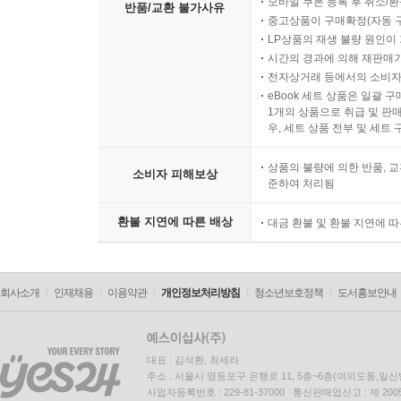
모바일 쿠폰 등록 후 취소/환
반품/교환 불가사유
중고상품이 구매확정(자동 
LP상품의 재생 불량 원인이 기
시간의 경과에 의해 재판매가
전자상거래 등에서의 소비자
eBook 세트 상품은 일괄 
1개의 상품으로 취급 및 판매
우, 세트 상품 전부 및 세트
상품의 불량에 의한 반품, 교
소비자 피해보상
준하여 처리됨
환불 지연에 따른 배상
대금 환불 및 환불 지연에 
회사소개
인재채용
이용약관
개인정보처리방침
청소년보호정책
도서홍보안내
대표 : 김석환, 최세라
주소 : 서울시 영등포구 은행로 11, 5층~6층(여의도동,일신
사업자등록번호 : 229-81-37000 통신판매업신고 : 제 200