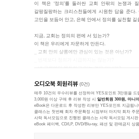
이 책은 ‘정의’를 둘러싼 교회 안팎의 논쟁과
갈팡질팡하는 크리스천들에게 시원한 답을 준다. 이
고민을 보듬어 안고, 은혜 안에서 정의를 실천할 길
지금, 교회는 정의의 편에 서 있는가?
이 책은 우리에게 자문하게 만든다.
_ 교회 안의 샬롬에만 관심이 있는 것은 아닌가?
_ 번제보다 정의가 시급하지는 않는가?
_ 내 구원에만 몰두하고 있는 것은 아닌가?
_ 우리의 이웃을 위해 기도만 하고 있는 것은 아닌가
오디오북 회원리뷰
_ 공허한 말은 이제 그만!, 가난한 이들의 필요를 
(0건)
매주 10건의 우수리뷰를 선정하여 YES포인트 3만원을 드
3,000원 이상 구매 후 리뷰 작성 시
일반회원 300원, 마니아
왜 아직도 정의를 말해야 하는가?
eBook은 다운로드 후 작성한 리뷰만 YES포인트 지급됩니
그것은 세상에 여전히 불의와 불법과 불공평이 있기
클래스는 첫번째 회차 주문확정 시점부터 마지막 회차 주문
그리고 무엇보다 하나님은 그런 것을 싫어하시는 
사락 독서모임으로 진행된 클래스는 사락 독서모임 게시판
하나님의 정의를 실현시켜야 하는 것이 우리 성도의
eBook 페이백, CD/LP, DVD/Blu-ray, 패션 및 판매금
오랫동안 잊어버렸던 말씀, 그러나 반드시 다시 기억