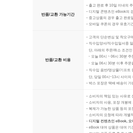
■ 저자는 과장으로 치닫지 않으면서도 조심스럽게
출고 완료 후 10일 이내의 
보여 준다. _ <퍼블리셔스 위클리>
디지털 콘텐츠인 eBook의 
반품/교환 가능기간
중고상품의 경우 출고 완료일
모바일 쿠폰의 경우 유효기간(
■ 이 시대에 팀 켈러 같은 일꾼을 보내 주신 주님께
_ 빌리 그레이엄 「93세 빌리 그레이엄의 새로운 
고객의 단순변심 및 착오구
직수입양서/직수입일서중 일
단, 아래의 주문/취소 조건인
오늘 00시 ~ 06시 30분 
반품/교환 비용
오늘 06시 30분 이후 주문
직수입 음반/영상물/기프트 
단, 당일 00시~13시 사이
박스 포장은 택배 배송이 가
소비자의 책임 있는 사유로 
소비자의 사용, 포장 개봉에 
복제가 가능한 상품 등의 포장을 
소비자의 요청에 따라 개별
디지털 컨텐츠인 eBook, 
eBook 대여 상품은 대여 기