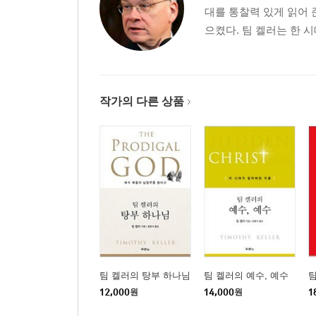
대를 통찰력 있게 읽어
_ 하나님이 꿈꾸시는 세상을 향한 첫걸음을 내딛으
으켰다. 팀 켈러는 한 시
작가의 다른 상품
팀 켈러의 탕부 하나님
팀 켈러의 예수, 예수
팀
12,000
원
14,000
원
1