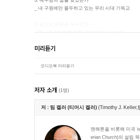
_ 내 구원에만 몰두하고 있는 우리 시대 기독교
4. 당신의 이웃은 누구인가
_ 왜 사마리아인을 위해 기도만 하고 있는가
미리듣기
2부 사랑과 정의는 입 맞출 수 있는가
5. 사랑과 정의가 입 맞출 때, 관대한 정의가 이루
오디오북 미리듣기
_ 은혜 받은 사람만이 정의를 이룰 수 있다
저자 소개
6. 멍들어도 몸으로 살아 내라
(1명)
_ 공허한 말은 이제 그만!, 가난한 이들의 필요를 
저 :
팀 켈러 (티머시 켈러)
(Timothy J. Kelle
7. ‘우리’만의 세상에서 벗어나라
_ 비그리스도인과도 협력하라
맨해튼을 비롯해 미국 뉴욕
erian Church)의
8. 모두의 샬롬을 위해 낮은 자리로 가라