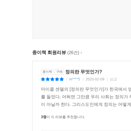
그가 말하는 관대한 정의는 무엇인가?
세상의 칼과 창 같은 날카로운 정의가 아니라, 하나
하버드대학의 마이클 샌델 교수의 「정의란 무엇인가
(Definition)는 명확하지 않았다. 상대적인 정
정의가 무엇인지를 매우 명확하게 설명한다.
정의란 사회 속에서의 올바른 관계이며 올바른 관
종이책 회원리뷰
(26건)
정의는 따라서 사랑을 행하는 정의이고, 은혜를 
사랑의 마음이다. 그리고 사랑을 추구하는 사람들
수 없다. 하나님의 사랑만이 정의로운 사랑이요, 사
정의란 무엇인가?
종이책
구매
치밀한 성경적 탐구와 탁월한 현실적 적용으로 정의
m****5
2020-02-09
신고
|
|
|
것이다. 그러나 그 쥐어진 주먹은 다른 사람을 
마이클 센델의 [정의란 무엇인가]가 한국에서
크리스천에게 주시는 보화 같은 책이다.
를 들었다. 어쩌면 그만큼 우리 사회는 정의가
이 아닐까 한다. 그리스도인에게 정의는 어떻게
[ 누구를 위한 책인가 ]
1. 정의에 관심은 있지만, 자신의 삶으로 연결시키지
3명
이 이 리뷰를 추천합니다.
2. 개인 구원과 사회 구원은 같이 가기 어렵다고 생
3. 교회가 사회정의를 추구하는 대열에 더 깊이 뛰