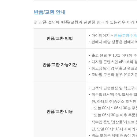
반품/교환 안내
※ 상품 설명에 반품/교환과 관련한 안내가 있는경우 아래 
마이페이지 >
반품/교환 신청
반품/교환 방법
판매자 배송 상품은 판매자와
출고 완료 후 10일 이내의 
디지털 콘텐츠인 eBook의 
반품/교환 가능기간
중고상품의 경우 출고 완료일
모바일 쿠폰의 경우 유효기간(
고객의 단순변심 및 착오구
직수입양서/직수입일서중 일
단, 아래의 주문/취소 조건인
오늘 00시 ~ 06시 30분 
반품/교환 비용
오늘 06시 30분 이후 주문
직수입 음반/영상물/기프트 
단, 당일 00시~13시 사이
박스 포장은 택배 배송이 가