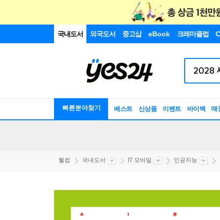
국내도서
외국도서
중고샵
eBook
크레마클럽
C
빠른분야찾기
베스트
신상품
이벤트
바이백
매
웰컴
국내도서
IT 모바일
인공지능