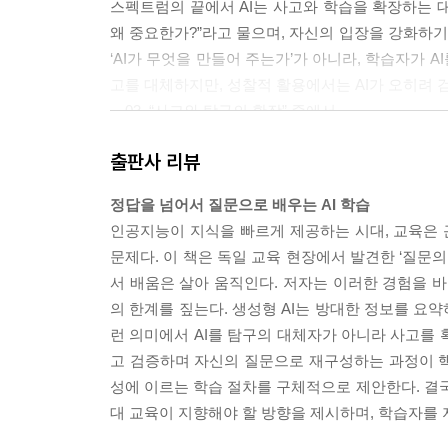
스펙트럼의 끝에서 AI는 사고와 학습을 확장하는 대
왜 중요한가?”라고 물으며, 자신의 입장을 강화하기 
‘AI가 무엇을 만들어 주는가’가 아니라, 학습자가
고를 대체하지만, 성찰적 활용에서는 AI가 오히려 
－03_“사고와 탐구의 확장” 중에서
출판사 리뷰
설계자의 역할은 바로 이 구조를 탐구가 시작되기 전
스트를 제안하는 데 도움을 줄 수 있다. 그러나 어
정답을 넘어서 질문으로 배우는 AI 학습
몫이다. 질문의 구조를 설계한다는 것은 탐구의 지형
인공지능이 지식을 빠르게 제공하는 시대, 교육은 
행위다.
문제다. 이 책은 독일 교육 현장에서 발견한 ‘질문
－06_“AI 기반 탐구학습 설계 모델” 중에서
서 배움은 살아 움직인다. 저자는 이러한 경험을 바탕으로
의 한계를 짚는다. 생성형 AI는 방대한 정보를 요
더 깊은 윤리적 문제는 ‘인지적 위임(cognitive de
런 의미에서 AI를 탐구의 대체자가 아니라 사고를 
하는 순간, 학습자는 학문적 작업의 핵심을 외부로 
고 검증하며 자신의 질문으로 재구성하는 과정이 핵심이
임을 상실한다는 데 있다. 나아가 유사한 도구를 
성에 이르는 학습 절차를 구체적으로 제안한다. 결국
는 개인의 진실성을 넘어 공동체의 지식 다양성에도
대 교육이 지향해야 할 방향을 제시하며, 학습자를 
자들이 유사한 AI 응답에 의존할 때 조용히 약화될 