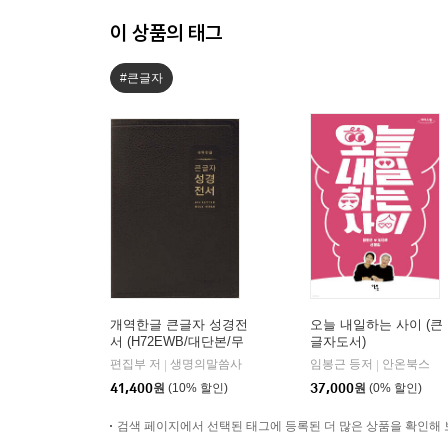
이 상품의 태그
#큰글자
개역한글 큰글자 성경전
오늘 내일하는 사이 (큰
서 (H72EWB/대단본/무
글자도서)
지퍼/PU/반달 색인/해설
편집부 저
생명의말씀사
임봉근 등저
안온북스
|
|
없음/각주 없음/다크브
41,400
원
(10% 할인)
37,000
원
(0% 할인)
라운)
검색 페이지에서 선택된 태그에 등록된 더 많은 상품을 확인해 