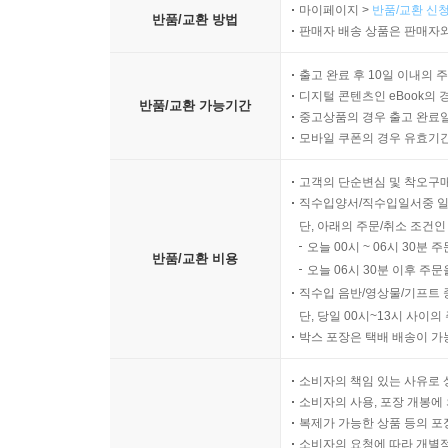
마이페이지 >
반품/교환 신청
반품/교환 방법
판매자 배송 상품은 판매자와
출고 완료 후 10일 이내의 
디지털 콘텐츠인 eBook의 
반품/교환 가능기간
중고상품의 경우 출고 완료일
모바일 쿠폰의 경우 유효기간(
고객의 단순변심 및 착오구
직수입양서/직수입일서중 일
단, 아래의 주문/취소 조건인
오늘 00시 ~ 06시 30분 
반품/교환 비용
오늘 06시 30분 이후 주문
직수입 음반/영상물/기프트 
단, 당일 00시~13시 사이
박스 포장은 택배 배송이 가
소비자의 책임 있는 사유로 
소비자의 사용, 포장 개봉에 
복제가 가능한 상품 등의 포장을 
소비자의 요청에 따라 개별