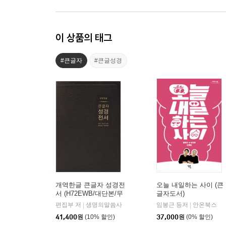
이 상품의 태그
#큰글자
#큰글성경
개역한글 큰글자 성경전
오늘 내일하는 사이 (큰
서 (H72EWB/대단본/무
글자도서)
지퍼/PU/반달 색인/해설
편집부 저
생명의말씀사
임봉근 등저
안온북스
|
|
없음/각주 없음/다크브
41,400
원
(10% 할인)
37,000
원
(0% 할인)
라운)