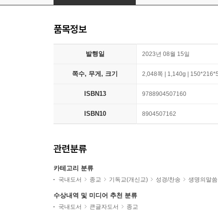
품목정보
발행일
2023년 08월 15일
쪽수, 무게, 크기
2,048쪽 | 1,140g | 150*216
ISBN13
9788904507160
ISBN10
8904507162
관련분류
카테고리 분류
국내도서
종교
기독교(개신교)
성경/찬송
생명의말씀
수상내역 및 미디어 추천 분류
국내도서
큰글자도서
종교