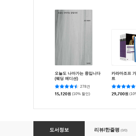
오늘도 나아가는 중입니다
카라마조프 가
(웨딩 에디션)
트
278건
15,120
원
(10% 할인)
29,700
원
(1
큰글씨 새번역 성경 (RN72EWF/표준새번역 단
도서정보
리뷰/한줄평
(0/0)