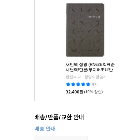
새번역 성경 (RN62EX/표준
새번역/단본/무지퍼/PU/반
달 색인/주석 없음/그레이)
편집부 저
생명의말씀사
|
4건
32,400
원
(10% 할인)
배송/반품/교환 안내
배송 안내