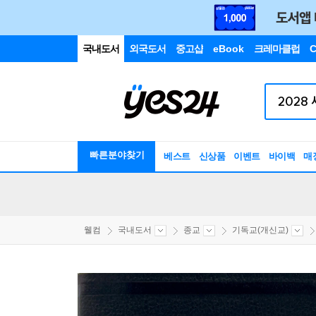
국내도서
외국도서
중고샵
eBook
크레마클럽
C
빠른분야찾기
베스트
신상품
이벤트
바이백
매
웰컴
국내도서
종교
기독교(개신교)