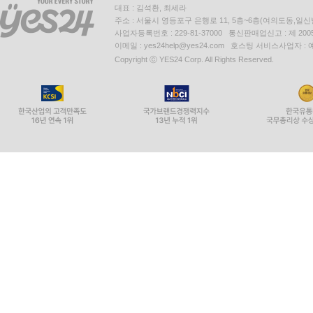
대표 : 김석환, 최세라
주소 : 서울시 영등포구 은행로 11, 5층~6층(여의도동,일신
사업자등록번호 : 229-81-37000 통신판매업신고 : 제 200
이메일 : yes24help@yes24.com 호스팅 서비스사업자 :
Copyright ⓒ YES24 Corp. All Rights Reserved.