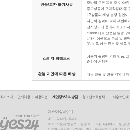
모바일 쿠폰 등록 후 취소/환
반품/교환 불가사유
중고상품이 구매확정(자동 
LP상품의 재생 불량 원인이 기
시간의 경과에 의해 재판매가
전자상거래 등에서의 소비자
eBook 세트 상품은 일괄 
1개의 상품으로 취급 및 판매
우, 세트 상품 전부 및 세트
상품의 불량에 의한 반품, 교
소비자 피해보상
준하여 처리됨
환불 지연에 따른 배상
대금 환불 및 환불 지연에 
회사소개
인재채용
이용약관
개인정보처리방침
청소년보호정책
도서홍보안내
대표 : 김석환, 최세라
주소 : 서울시 영등포구 은행로 11, 5층~6층(여의도동,일신
사업자등록번호 : 229-81-37000 통신판매업신고 : 제 200