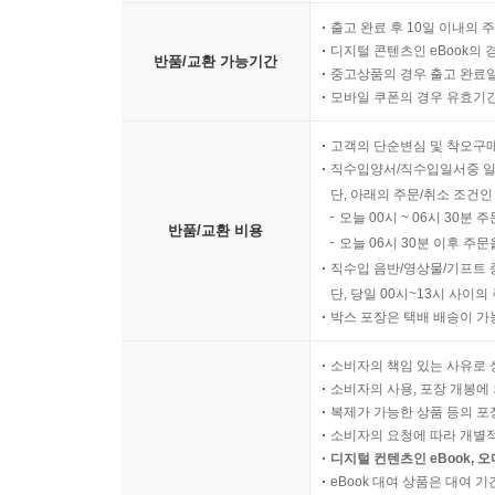
출고 완료 후 10일 이내의 
디지털 콘텐츠인 eBook의 
반품/교환 가능기간
중고상품의 경우 출고 완료일
모바일 쿠폰의 경우 유효기간(
고객의 단순변심 및 착오구
직수입양서/직수입일서중 일
단, 아래의 주문/취소 조건인
오늘 00시 ~ 06시 30분 
반품/교환 비용
오늘 06시 30분 이후 주문
직수입 음반/영상물/기프트 
단, 당일 00시~13시 사이
박스 포장은 택배 배송이 가
소비자의 책임 있는 사유로 
소비자의 사용, 포장 개봉에 
복제가 가능한 상품 등의 포장을 
소비자의 요청에 따라 개별
디지털 컨텐츠인 eBook, 
eBook 대여 상품은 대여 기