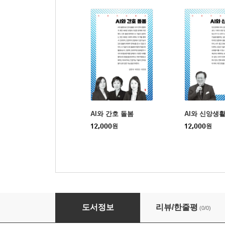
AI와 간호 돌봄
AI와 신앙생
12,000
원
12,000
원
AI와 알고리즘적 구제
도서정보
리뷰/한줄평
(0/0)