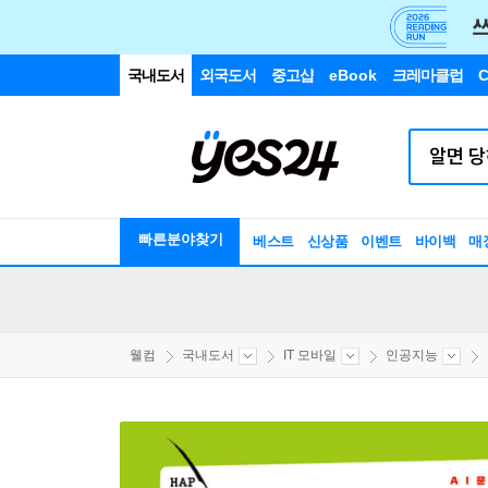
국내도서
외국도서
중고샵
eBook
크레마클럽
C
빠른분야찾기
베스트
신상품
이벤트
바이백
매
웰컴
국내도서
IT 모바일
인공지능