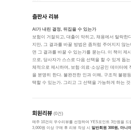
라다.
－03_“해석 가능한 인공지능의 비즈니스 가치” 중
출판사 리뷰
분석에는 질병관리청이 실시하는 국민건강영양조사(KN
AI가 내린 결정, 뒤집을 수 있는가
정보가 포함된 이 데이터는 인구 집단 수준의 건강 리
보험이 거절되고, 대출이 막히고, 채용에서 탈락한다. 
축했다. 단일 모형이 성별 차이를 충분히 반영하지 
지만, 그 결과를 바꿀 방법은 좀처럼 주어지지 않는
핵심 위험 요인이었지만, 흡연은 남성에서 더 강한 
면 그 결과를 바꿀 수 있는가를 묻는다. 이 책이 제
정을 받은 남성과 여성에게 동일한 개선 권고를 제시
으로, 당사자가 스스로 다음 선택을 할 수 있게 돕는
을 무시할 때 구제 경로도 빗나간다.
체적으로 제시하며, 보험·의료·소상공인 데이터에 
－06_“건강 리스크 관리 실증 사례” 중에서
을 분명히 한다. 불완전한 인과 이해, 구조적 불평
택할 수 있는가. 그리고 그 선택을 가능하게 하는 것
알고리즘적 구제 시스템을 도입하는 것 자체가 새로
나 고객이 지나치게 신뢰하는 경우다. 수학적으로 
수들이 연쇄적으로 변해 결과가 의도와 달라질 수 
부다.
회원리뷰
(0건)
－09_“알고리즘적 구제의 제도적 조건” 중에서
매주 10건의 우수리뷰를 선정하여 YES포인트 3만원을 드
3,000원 이상 구매 후 리뷰 작성 시
일반회원 300원, 마니아
--- 본문 중에서