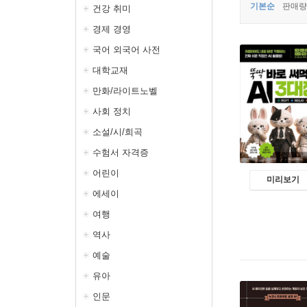
기본순
판매량
건강 취미
경제 경영
국어 외국어 사전
대학교재
만화/라이트노벨
사회 정치
소설/시/희곡
수험서 자격증
어린이
미리보기
에세이
여행
역사
예술
유아
인문