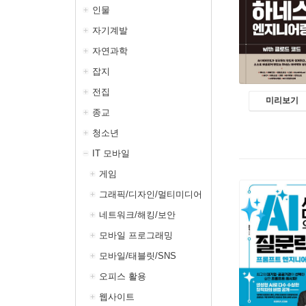
인물
자기계발
자연과학
잡지
전집
미리보기
종교
청소년
IT 모바일
게임
그래픽/디자인/멀티미디어
네트워크/해킹/보안
모바일 프로그래밍
모바일/태블릿/SNS
오피스 활용
웹사이트