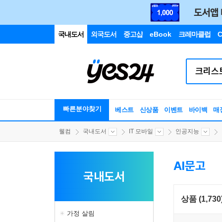
국내도서
외국도서
중고샵
eBook
크레마클럽
C
빠른분야찾기
베스트
신상품
이벤트
바이백
매
웰컴
국내도서
IT 모바일
인공지능
AI문고
국내도서
상품 (1,730
가정 살림