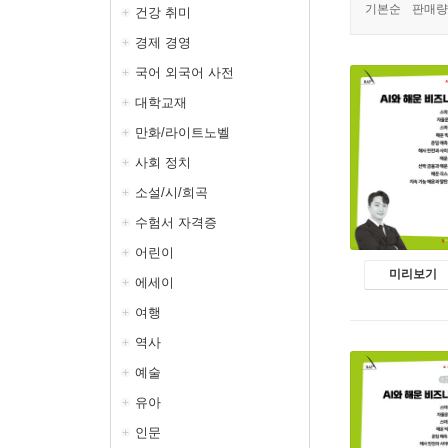
기본순
판매량
건강 취미
경제 경영
국어 외국어 사전
대학교재
만화/라이트노벨
사회 정치
소설/시/희곡
수험서 자격증
어린이
미리보기
에세이
여행
역사
예술
유아
인문