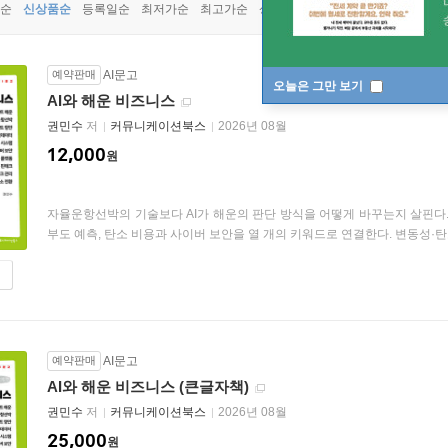
순
신상품순
등록일순
최저가순
최고가순
상품명순
예약판매
AI문고
오늘은 그만 보기
AI와 해운 비즈니스
권민수
저
커뮤니케이션북스
2026년 08월
12,000
원
자율운항선박의 기술보다 AI가 해운의 판단 방식을 어떻게 바꾸는지 살핀다. 운
부도 예측, 탄소 비용과 사이버 보안을 열 개의 키워드로 연결한다. 변동성·탄소 
예약판매
AI문고
AI와 해운 비즈니스 (큰글자책)
권민수
저
커뮤니케이션북스
2026년 08월
25,000
원