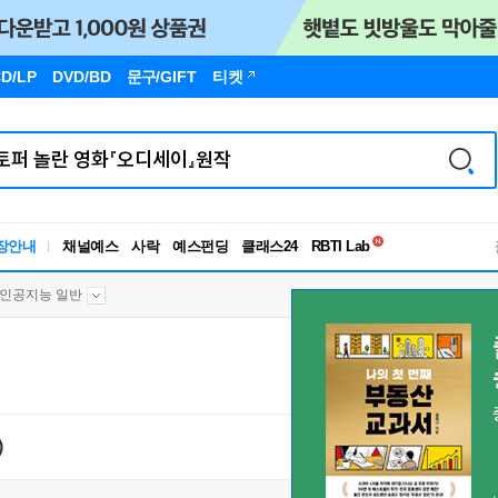
D/LP
DVD/BD
문구
/GIFT
티켓
독서유형검사
RBTI Lab
장안내
채널예스
사락
예스펀딩
클래스24
독서유형검사
인공지능 일반
)