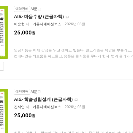
예약판매
AI문고
AI와 마음수양 (큰글자책)
이승형
저
커뮤니케이션북스
2026년 08월
25,000
원
인공지능은 이제 감정을 읽고 셈하고 빚는다. 알고리즘은 욕망을 부풀리고, 
컴패니언은 외로움을 파고들고, 숏폼은 즐거움을 무디게 한다. 법과 윤리가 기계
예약판매
AI문고
AI와 학습경험설계 (큰글자책)
진서연
저
커뮤니케이션북스
2026년 08월
25,000
원