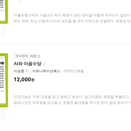
자율운항선박의 기술보다 AI가 해운의 판단 방식을 어떻게 바꾸는지 살핀다. 운
부도 예측, 탄소 비용과 사이버 보안을 열 개의 키워드로 연결한다. 변동성·탄소 
예약판매
AI문고
AI와 마음수양
이승형
저
커뮤니케이션북스
2026년 08월
12,000
원
인공지능은 이제 감정을 읽고 셈하고 빚는다. 알고리즘은 욕망을 부풀리고, 
컴패니언은 외로움을 파고들고, 숏폼은 즐거움을 무디게 한다. 법과 윤리가 기계