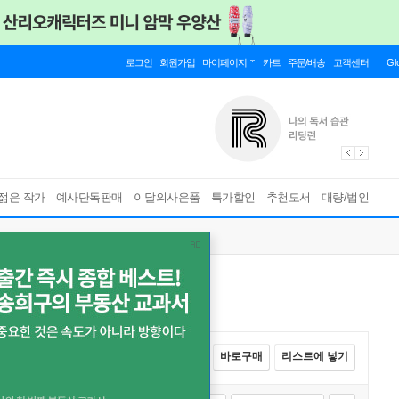
로그인
회원가입
마이페이지
카트
주문/배송
고객센터
Gl
젊은 작가
예사단독판매
이달의사은품
특가할인
추천도서
대량/법인
전체선택
카트에 넣기
바로구매
리스트에 넣기