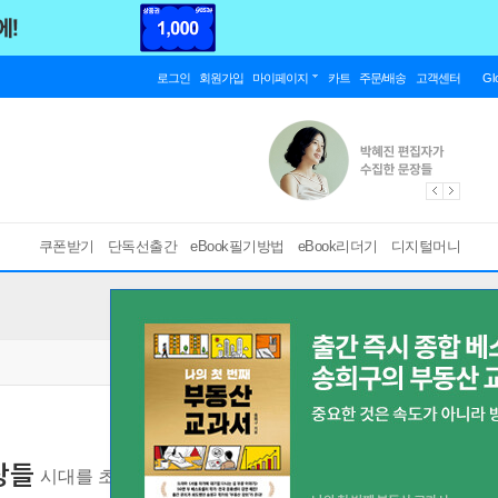
로그인
회원가입
마이페이지
카트
주문/배송
고객센터
Gl
쿠폰받기
단독선출간
eBook필기방법
eBook리더기
디지털머니
장들
시대를 초월한 과학의 통찰이 전하는 인문학적 위로
[