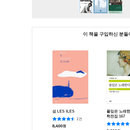
이 책을 구입하신 분
섬 LES ILES
풀잎은 노래한
학전집 167
2건
8,400
원