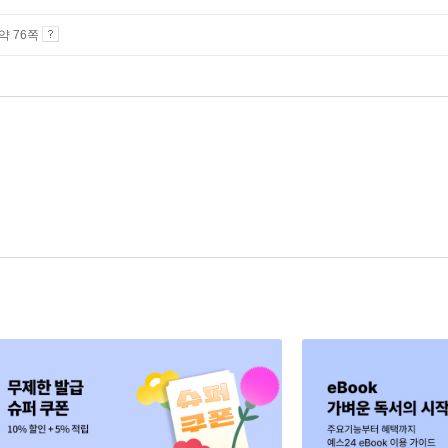
 약 76쪽