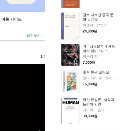
철로 다져진 중국 문
ok 이용 가이드
명 大??基
치엔웨이(??) 저
24,000
원
펼쳐보기
미국장르문학과 패트
리셔 하이스미스
박순영 저
1
/5
7,000
원
좋은 인생 실험실
웬디 제하나라 트레메인 저/황근하 역
16,000
원
인간 본성론 : 생각과
느낌의 인간
데이비드 흄 저
38,000
원