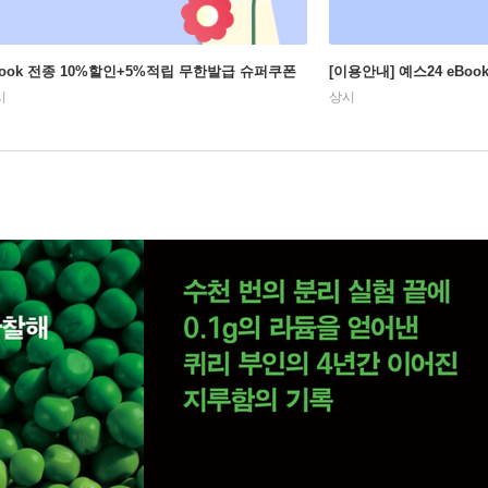
Book 전종 10%할인+5%적립 무한발급 슈퍼쿠폰
[이용안내] 예스24 eBo
시
상시