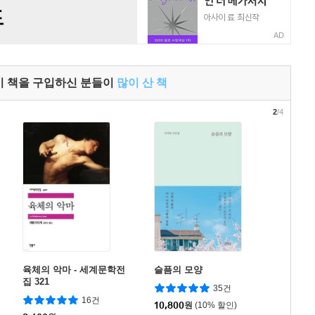
AD
이 책을 구입하신 분들이
많이 산 책
2
/4
육체의 악마 - 세계문학전
슬픔의 모양
집 321
35건
16건
10,800
원
(10% 할인)