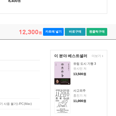
8,400
원
12,300
카트에 넣기
바로구매
원클릭구매
원
이 분야 베스트셀러
더보기
유럽 도시 기행 3
유시민 저
13,500
원
사고외주
홍진기 저
11,000
원
사용 불가) /PC(Mac)