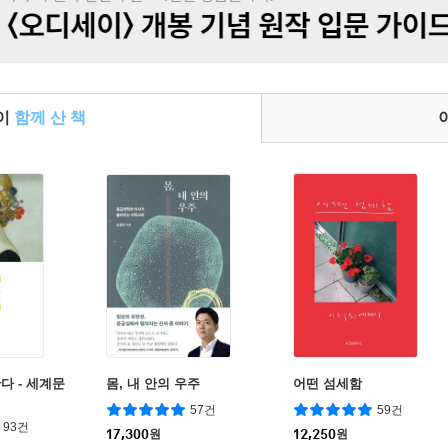
들이
함께 산 책
다 - 세계문
몸, 내 안의 우주
어떤 섬세함
57건
59건
93건
17,300
원
12,250
원