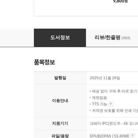
9,800
원
삶의 방향을 묻는 과학자의 문장들
도서정보
리뷰/한줄평
(33/2)
품목정보
발행일
2025년 11월 26일
배송 없이 구매 후 바로 읽
제한없음
이용안내
TTS 가능
저작권 보호를 위해 인쇄 기
지원기기
크레마 /PC(윈도우 - 4K 모
파일/용량
EPUB(DRM) | 53.40MB