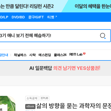
D/LP
DVD/BD
문구
/GIFT
티켓
독서유형검사
RBTI Lab
장안내
채널예스
사락
예스펀딩
클래스24
독서유형검사
AI 일문백답
의견 남기면 YES상품권!
소득공제
EPUB
삶의 방향을 묻는 과학자의 문
eBook