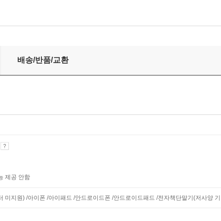
배송/반품/교환
기
능 제공 안함
니터 미지원) /아이폰 /아이패드 /안드로이드폰 /안드로이드패드 /전자책단말기(저사양 기기 