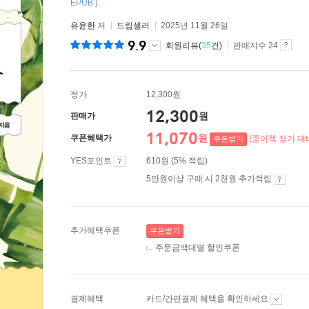
EPUB ]
유윤한
저
드림셀러
2025년 11월 26일
9.9
회원리뷰(
35
건)
판매지수 24
정가
12,300원
12,300
원
판매가
11,070
원
쿠폰혜택가
(종이책 정가 대비
쿠폰받기
YES포인트
610원 (5% 적립)
5만원이상 구매 시 2천원 추가적립
추가혜택쿠폰
쿠폰받기
주문금액대별 할인쿠폰
결제혜택
카드/간편결제 혜택을 확인하세요