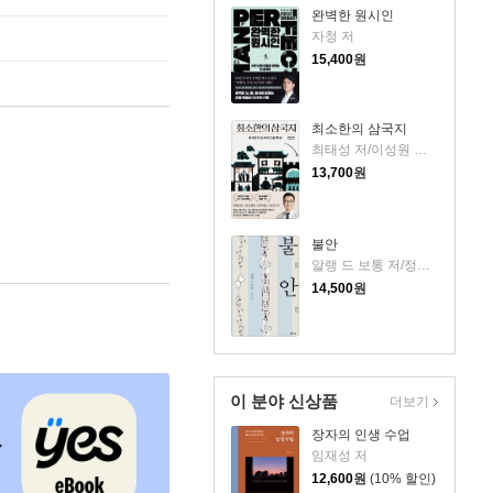
완벽한 원시인
자청 저
15,400
원
최소한의 삼국지
최태성 저/이성원 감수
13,700
원
불안
알랭 드 보통 저/정영목 역
14,500
원
이 분야 신상품
더보기
장자의 인생 수업
임재성 저
12,600
원
(10% 할인)