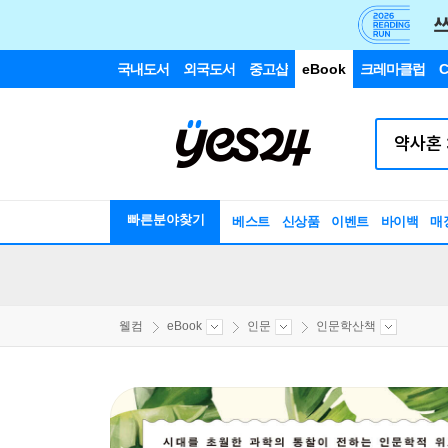
국내도서
외국도서
중고샵
eBook
크레마클럽
C
빠른분야찾기
베스트
신상품
이벤트
바이백
매
웰컴
eBook
인문
인문학산책