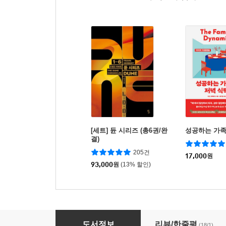
[세트] 듄 시리즈 (총6권/완
성공하는 가족
결)
205건
17,000
원
93,000
원
(13% 할인)
이나모리 가즈오의 교세라 필로소피
도서정보
리뷰/한줄평
(18/1)