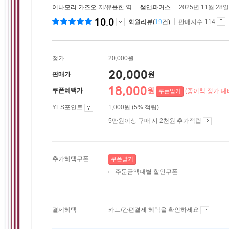
이나모리 가즈오
저/
유윤한
역
쌤앤파커스
2025년 11월 28일
10.0
회원리뷰(
19
건)
판매지수 114
정가
20,000원
20,000
원
판매가
18,000
원
쿠폰혜택가
(종이책 정가 대비
쿠폰받기
YES포인트
1,000원 (5% 적립)
5만원이상 구매 시 2천원 추가적립
추가혜택쿠폰
쿠폰받기
주문금액대별 할인쿠폰
결제혜택
카드/간편결제 혜택을 확인하세요