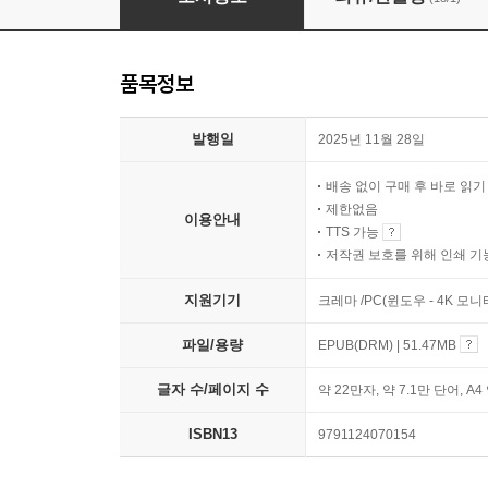
품목정보
발행일
2025년 11월 28일
배송 없이 구매 후 바로 읽
제한없음
이용안내
TTS 가능
저작권 보호를 위해 인쇄 기
지원기기
크레마 /PC(윈도우 - 4K 모
파일/용량
EPUB(DRM) | 51.47MB
글자 수/페이지 수
약 22만자, 약 7.1만 단어, A4
ISBN13
9791124070154