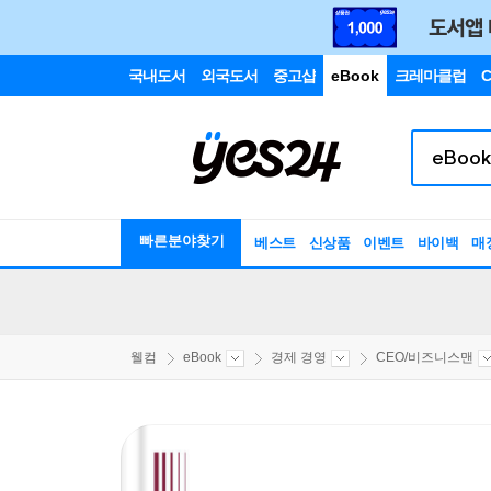
국내도서
외국도서
중고샵
eBook
크레마클럽
C
빠른분야찾기
베스트
신상품
이벤트
바이백
매
웰컴
eBook
경제 경영
CEO/비즈니스맨