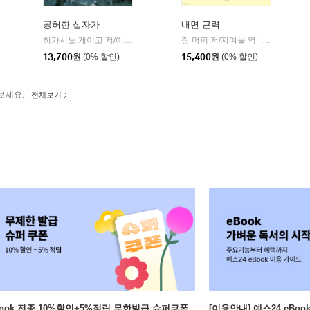
공허한 십자가
내면 근력
히가시노 게이고 저/이선희 역
자음과모음
짐 머피 저/지여울 역
윌북(willboo
|
|
13,700
원
(0% 할인)
15,400
원
(0% 할인)
보세요.
전체보기
Book 전종 10%할인+5%적립 무한발급 슈퍼쿠폰
[이용안내] 예스24 eBo