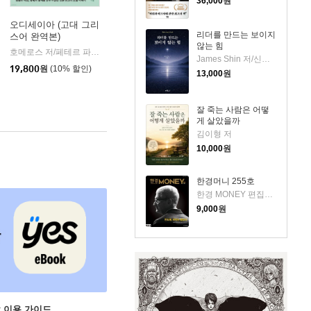
36,000
원
오디세이아 (고대 그리
리더를 만드는 보이지
스어 완역본)
k)
않는 힘
호메로스 저/페테르 파울 루벤스 그림/박문재 역
현대지성
|
James Shin 저/신재훈 역
19,800
원
(10% 할인)
13,000
원
잘 죽는 사람은 어떻
게 살았을까
김이형 저
10,000
원
한경머니 255호
한경 MONEY 편집부 저
9,000
원
ok 이용 가이드