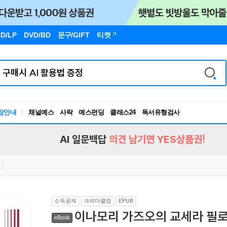
D/LP
DVD/BD
문구
/GIFT
티켓
장안내
채널예스
사락
예스펀딩
클래스24
독서유형검사
RBTI Lab
독서유형검사
AI 일문백답
의견 남기면 YES상품권!
소득공제
크레마클럽
EPUB
이나모리 가즈오의 교세라 필
eBook