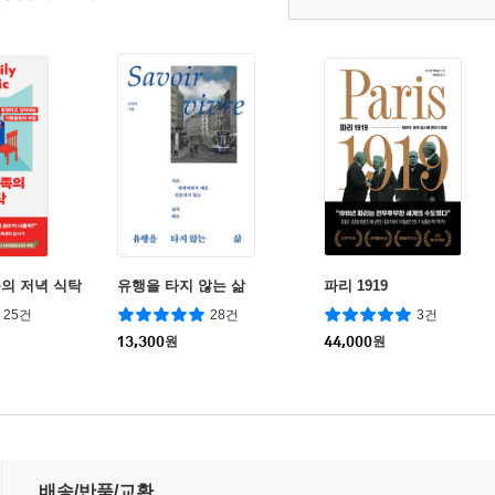
의 저녁 식탁
유행을 타지 않는 삶
파리 1919
25건
28건
3건
13,300
원
44,000
원
배송/반품/교환