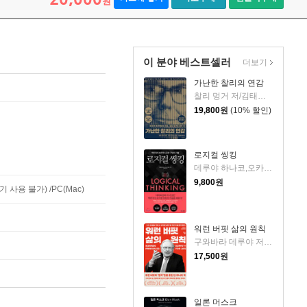
원
이 분야 베스트셀러
더보기
가난한 찰리의 연감
찰리 멍거 저/김태훈 역
19,800
원
(10% 할인)
로지컬 씽킹
데루야 하나코,오카다 게이코 공저/김윤경 역/현창혁 감수
9,800
원
사용 불가) /PC(Mac)
워런 버핏 삶의 원칙
구와바라 데루야 저/지소연 역
17,500
원
일론 머스크