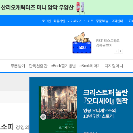
로그인
회원가입
마이페이지
카트
주문/배송
고객센터
Gl
쿠폰받기
단독선출간
eBook필기방법
eBook리더기
디지털머니
로소피
경영의 신이 남긴 불변의 철학
[ EPUB ]