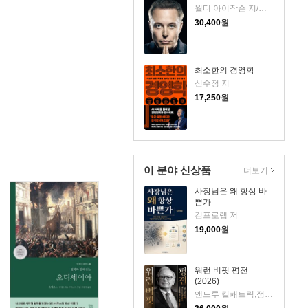
월터 아이작슨 저/안진환 역
30,400
원
최소한의 경영학
신수정 저
17,250
원
이 분야 신상품
더보기
사장님은 왜 항상 바
쁜가
김프로랩 저
19,000
원
워런 버핏 평전
(2026)
앤드루 킬패트릭,정주용 저/안진환,김기준 역