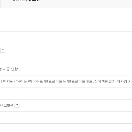
기
능 제공 안함
니터 미지원) /아이폰 /아이패드 /안드로이드폰 /안드로이드패드 /전자책단말기(저사양 기기 
 약 138쪽