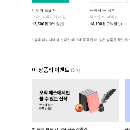
니체의 초월자
독하게 돈 공부
프리드리히 니체 저/김철 편역
히읏
박소연 저
메이븐
|
|
12,500
원
(0% 할인)
16,100
원
(0% 할인)
검색 페이지에서 선택된 태그에 등록된 더 많은 상품을 확인해 
이 상품의 이벤트
(5개)
한 눈에 보는 YES24 단독 선출간
e