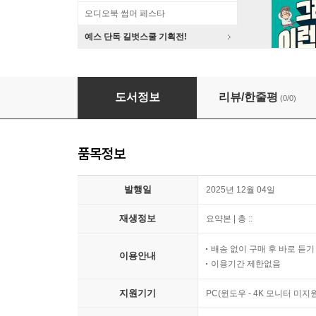
오디오북 썸머 페스타
예스 단독 길벗스쿨 기획전!
삶의 방향을 묻는 과학자의 문장들
도서정보
리뷰/한줄평
(0/0)
품목정보
발행일
2025년 12월 04일
재생정보
요약본 | 총 ::
배송 없이 구매 후 바로 듣
이용안내
이용기간 제한없음
지원기기
PC(윈도우 - 4K 모니터 미