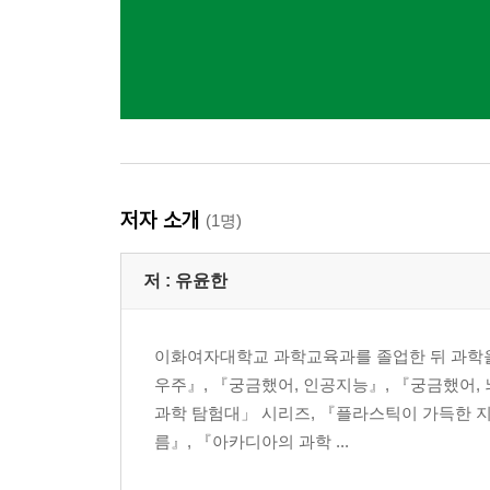
저자 소개
(1명)
저 :
유윤한
이화여자대학교 과학교육과를 졸업한 뒤 과학을
우주』, 『궁금했어, 인공지능』, 『궁금했어,
과학 탐험대」 시리즈, 『플라스틱이 가득한 지구
름』, 『아카디아의 과학 ...