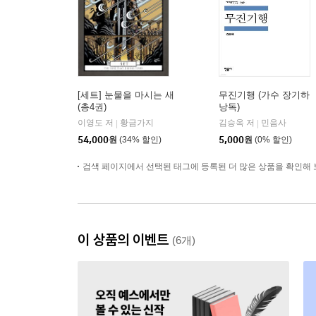
[세트] 눈물을 마시는 새
무진기행 (가수 장기하
(총4권)
낭독)
이영도 저
황금가지
김승옥 저
민음사
|
|
54,000
원
(34% 할인)
5,000
원
(0% 할인)
검색 페이지에서 선택된 태그에 등록된 더 많은 상품을 확인해 
이 상품의 이벤트
(6개)