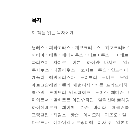
목차
이 책을 읽는 독자에게
탈레스ㆍ피타고라스ㆍ데모크리토스ㆍ히포크라테
파티아ㆍ테온ㆍ네메시우스ㆍ피르미쿠스 마테
콰리즈미ㆍ자이르 이븐 하이얀ㆍ나시르 알
쿠사누스ㆍ니콜라우스 코페르니쿠스ㆍ안드레
케플러ㆍ에반젤리스타 토리첼리ㆍ로버트 보
에르크슬레벤ㆍ헨리 캐번디시ㆍ카를 프리드리히
맥스웰ㆍ드미트리 멘델레예프ㆍ토머스 에디슨ㆍ
마이트너ㆍ알베르트 아인슈타인ㆍ알렉산더 플레밍
하이젠베르크ㆍ레이첼 카슨ㆍ바버라 매클린
프랭클린ㆍ제임스 왓슨ㆍ이나모리 가즈오ㆍ칼
다우드나ㆍ에마뉘엘 샤르팡티에ㆍ리사 수ㆍ일론 