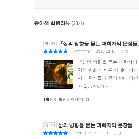
끊임없이 비교하며 괴로워한다. 저자는 이처럼 조
했다. 우리는 흔히 과학을 ‘숫자와 공식의 세계’
언어로 세상을 이해하려 했던 과학자들이 결국 우리
종이책 회원리뷰
(33건)
묻는 과학자의 문장들》은 고대 탈레스부터 아인슈타인,
제니퍼 다우드나, 리사 수까지 85명의 과학자가 남
답하는 책이다.
『삶의 방향을 묻는 과학자의 문장들』
종이책
k********8
2025-12-11
신고
|
|
|
이들은 오랜 시간 세상의 무관심과 배신, 실패를 견
『삶의 방향을 묻는 과학자의 
일에 의미가 있음을 믿었던 사람들이다. 유전자를 
처럼 변화가 빠른 시대에 나라
사유는 과학을 넘어 ‘어떻게 살아야 하는가’, ‘왜 
서 과학자들의 문장 속에 담긴
세상을 바꾸기 전에 자신을 이해하려는 태도에서 
가 잃...
더보기
호기심, 진리를 탐구하는 끈기와 열정임을 그들의 문
1명
이 이 리뷰를 추천합니다.
이 책은 과학자의 문장을 단순히 인용하는 데 그치지
살아가는 우리가 어떻게 적용할 수 있을지를 탐구
아니라 창의적 사고와 열린 마음의 선언이며, ‘우
삶의 방향을 묻는 과학자의 문장들
종이책
일깨우는 겸허한 깨달음이다. 빠르게 변하는 세상
s***h
2025-12-09
신고
|
|
|
느림 속에서 답을 찾았다. 실험이 실패하더라도 다