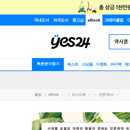
국내도서
외국도서
중고샵
eBook
크레마클럽
C
빠른분야찾기
베스트
신상품
이벤트
바이백
매
웰컴
eBook
오디오북
인문/역사