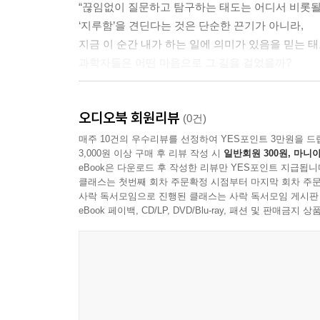
“끊임없이 질문하고 탐구하는 태도는 어디서 비롯될
‘지루함’을 견딘다는 것은 단순한 끈기가 아니라,
지금 이 순간 내가 하는 일에 의미가 있음을 믿는 태
과학자들은 어떤 마음으로 그 길을 걸었을까?
유전자 발견을 위해 수도원에서 8년간 완두콩을 관
오디오북 회원리뷰
수천 번의 분리 실험 끝에 0.1g의 라듐을 얻어
(0건)
통찰이 담겨 있다! 탈레스부터 아인슈타인, 스티븐 호
매주 10건의 우수리뷰를 선정하여 YES포인트 3만원을 드
3,000원 이상 구매 후 리뷰 작성 시
일반회원 300원, 마니아
과학의 역사이자 용기와 결단의 기록이다! 인문학
eBook은 다운로드 후 작성한 리뷰만 YES포인트 지급됩니
나침반이 되어줄 ‘필사형 인문 교양 에세이’!
클래스는 첫번째 회차 주문확정 시점부터 마지막 회차 주문
사락 독서모임으로 진행된 클래스는 사락 독서모임 게시판
삶의 방향이 흔들릴 때마다 이 책을 펼쳐보라.
eBook 페이백, CD/LP, DVD/Blu-ray, 패션 및 판매금
어제보다 단단해진 ‘나’와 마주하게 될 것이다!
삶의 중심을 잡아주는 태도에 관하여
빠르게 변화하는 현대 사회는 잠깐만 멈춰도 뒤처