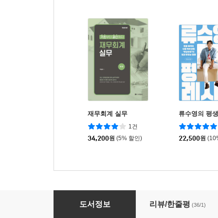
재무회계 실무
류수영의 평생
1건
34,200
원
(5% 할인)
22,500
원
(1
구스마일의 월 1,000만 원 버는 유튜브 첫걸음
도서정보
리뷰/한줄평
(36/1)