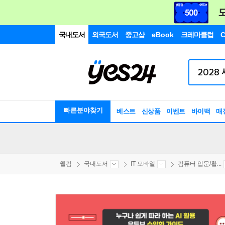
국내도서
외국도서
중고샵
eBook
크레마클럽
C
빠른분야찾기
베스트
신상품
이벤트
바이백
매
웰컴
국내도서
IT 모바일
컴퓨터 입문/활...