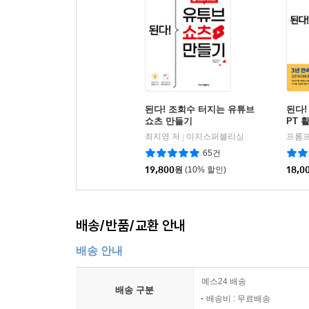
된다! 조회수 터지는 유튜브
된다!
쇼츠 만들기
PT 
최지영 저
이지스퍼블리싱
프롬프
|
65건
19,800
원
(10% 할인)
18,0
배송/반품/교환 안내
배송 안내
예스24 배송
배송 구분
배송비 : 무료배송