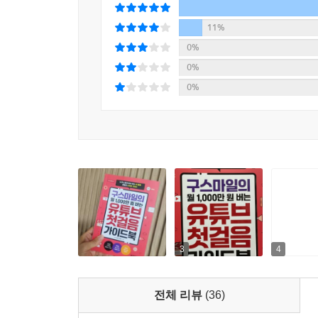
- 복잡하고 어려운 영상 편집에 대한 부담 없이 유
- 유튜브 알고리즘을 이해하고 채널을 효율적으로 
11%
- 채널 성장 정체기를 극복하고 번아웃 없이 유튜브
0%
0%
시간이 없다고요? 똑똑한 AI를 작업 파트너로 활용
0%
유튜브 영상 편집은 꼭 무겁고, 어려운 프로그램
가격, 가벼운 도구로 기초적인 편집부터 시작해보
챗GPT를 사용해 아이디어 구상부터 대본 수정,
있답니다. 시간도, 전문 지식이 없어도 아이디어만
꾸준함과 올바른 유튜브 채널 운영 방법으로 성공
유튜브 채널 운영은 장기적 관점으로 접근해야 합
3
4
1,000만 원 수익을 달성하기 위해서는 유튜브 
필요합니다. 최소 1년은 꾸준히 운영하겠다는 마
전체 리뷰
(36)
꾸준함이 통하는 유튜브에서 첫 영상의 가치를 믿고