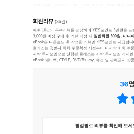
유튜브를 시작하기 전, 어떤 것부터 준비해야 할
아프고, 벌써부터 지치실 겁니다. 그런 여러분을 위해
회원리뷰
도구 등 다양한 선택지에서 여러분이 필요한 것을 선
(36건)
다양한 편집 도구들 중 여러분에 맞는 것을 찾아보세
매주 10건의 우수리뷰를 선정하여 YES포인트 3만원을 드
3,000원 이상 구매 후 리뷰 작성 시
일반회원 300원, 마니아
eBook은 다운로드 후 작성한 리뷰만 YES포인트 지급됩니
셋째. 유튜브 채널 운영 강의 현장에서 나온 다양한
클래스는 첫번째 회차 주문확정 시점부터 마지막 회차 주문
사락 독서모임으로 진행된 클래스는 사락 독서모임 게시판
단순히 애드센스 광고만으로 수익화에 성공할 수
eBook 페이백, CD/LP, DVD/Blu-ray, 패션 및 판매금
있을까요? 갓 만든 채널도 알고리즘 노출이 가능
똑같은 유튜브 초보자들이 가장 궁금해하는 내용 2
36
명
버는 유튜브 실천 노트]로 유튜브 채널 운영에 관한 
어떤 독자를 위한 책인가?
- 유튜브를 시작하고 싶지만 막막함과 두려움에 망
- 얼굴이나 목소리 노출 없이 유튜브를 시작하고 싶
별점별로 리뷰를 확인해 보세
- 유튜브를 통해 경제적 자유와 가족과의 시간을 얻