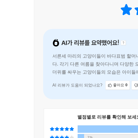
손님들이 함께 만든 엉뚱하고 다정한 여름의 마법 속
사랑스러운 고양이들과 그림, 다정한 이야기가 가득
토마쓰리 작가의 ‘야옹야옹 고양이 친구들’ 시리즈,
AI가 리뷰를 요약했어요!
핸드폰 케이스 브랜드 케이스티파이, 인터넷 플랫
그림책 《날씨 상점》, 《별 조각 상점》에서 다
서른세 마리의 고양이들이 바다표범 할머
돌아왔습니다.
다. 각기 다른 여름을 찾아다니며 다양한
더위를 싸우는 고양이들의 모습은 아이들에
《야옹야옹 고양이 친구들: 여름을 부탁해!》는
다.
여름방학을 맞아 바다표범 할머니네 집에 놀러 간
특징을 잘 기억하고, 할머니의 소라 껍데기 오두막
AI 리뷰가 도움이 되었나요?
좋아요
0
병뚜껑을 열고 싶은 ‘들깨’, 나비 장난감을 갖고 노는
‘뮤뮤’, 귀여운 얼굴을 자랑하는 ‘젤리’, 실타래를 놓
‘멍멍이’, 밀짚모자를 쓴 ‘순이’, 엎어져 있는 ‘
별점별로 리뷰를 확인해 보세
쏠쏠해요. 하나, 둘, 셋 … 장면마다 서른세 마리 