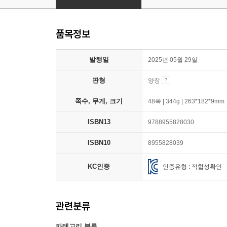
품목정보
발행일
2025년 05월 29일
판형
양장
쪽수, 무게, 크기
48쪽 | 344g | 263*182*9mm
ISBN13
9788955828030
ISBN10
8955828039
KC인증
인증유형 : 적합성확인
관련분류
카테고리 분류