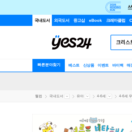
국내도서
외국도서
중고샵
eBook
크레마클럽
C
빠른분야찾기
베스트
신상품
이벤트
바이백
매
웰컴
국내도서
유아
4-6세
4-6세 우