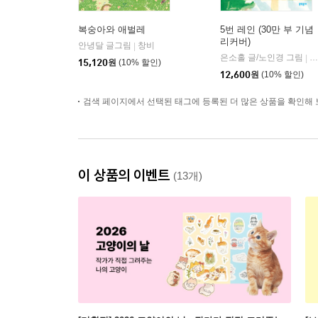
복숭아와 애벌레
5번 레인 (30만 부 기념
리커버)
안녕달 글그림
창비
|
은소홀 글/노인경 그림
문
|
15,120
원
(10% 할인)
12,600
원
(10% 할인)
검색 페이지에서 선택된 태그에 등록된 더 많은 상품을 확인해 
이 상품의 이벤트
(13개)