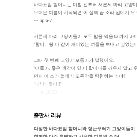
바다표범 할머니는 며칠 전부터 서른세 마리 고양이
무더운 여름이 시작되면 이 절벽 끝 소라 껍데기 오
--- pp.6-7
서른세 마리 고양이들이 모두 밥을 먹을 때까지 바
“할머니랑 다 같이 재미있는 여름을 보내고 싶었는데
그때 첫 번째 고양이 포롱이가 말했어요.
“얘들아, 좋은 생각이 있어! 할머니를 깨우지 말고 
먼저 이 소라 껍데기 오두막을 탐험하는 거야!”
“냥냥~ 좋아!!”
--- pp.18-19
쿠구구궁!
출판사 리뷰
“이게 무슨 소리지?”
문이 벌컥 열리더니 커다란 수박들이 굴러 들어왔어
다정한 바다표범 할머니와 장난꾸러기 고양이들이
“여기, 여름을 가져왔어. 귀 끝까지 꽁꽁꽁. 시원하고
함께한 아주 특별하고 시원한 여름의 순간!