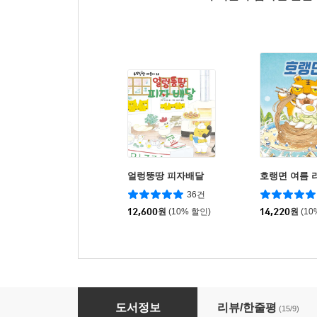
얼렁뚱땅 피자배달
호랭면 여름 
36건
12,600
원
(10% 할인)
14,220
원
(10
여름을 부탁해
도서정보
리뷰/한줄평
(15/9)