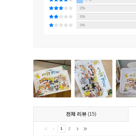
7%
토마쓰리 작가 특유의 몽글몽글한 그림체와 함께 
0%
귀여운 꼬마 고양이들과 함께 아름다운 계절과 우
0%
있을까요? 모두 함께 또 만나요. 야옹야옹~!
0%
누리 과정 및 교과 연계
의사소통―책과 이야기 즐기기
2-1 국어 7. 마음을 담아서 말해요
2-2 국어 1. 장면을 상상하며
2-2 통합(계절)
전체 리뷰
(15)