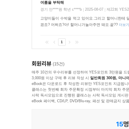
여름을 부탁해
《야옹야옹 고양이 친구들: 여름을 부탁해!》는 
경기 안****원 학년 c****b
2025-08-07
제22회 YES
|
|
즐거운 여름을 보내고 싶은 서른세 마리 고양이들
고양이들이 수박을 먹고 있어요.그리고 할머니한테 달
아니에요! 이제 바다표범 할머니와 장난꾸러기 고양
겠죠? 어쩌죠?아! 할머니가놀아주면 돼요.끝??
더보
엉뚱한 상상력과 귀여움이 넘치는
1
시끌벅적 바닷가 마을로 여행을 떠나 볼까!
“드르렁드르렁 쿨쿠르르르~!” 밤새 음식을 만드느
회원리뷰
(15건)
이번 여름방학엔 할머니와 함께 신나게 놀고 싶었거
매주 10건의 우수리뷰를 선정하여 YES포인트 3만원을 드
놀자!”
3,000원 이상 구매 후 리뷰 작성 시
일반회원 300원, 마니아
eBook은 다운로드 후 작성한 리뷰만 YES포인트 지급됩니
《야옹야옹 고양이 친구들: 여름을 부탁해!》에서는 
클래스는 첫번째 회차 주문확정 시점부터 마지막 회차 주문
보석 상자부터 커다란 장롱까지 집 안 구석구석 
사락 독서모임으로 진행된 클래스는 사락 독서모임 게시판
eBook 페이백, CD/LP, DVD/Blu-ray, 패션 및 판매금
바람에 모두 함께 날아가는 장면까지! 서른세 마리
“야옹야옹♬” 고양이들의 재잘거림으로 조용하던 
15
명
바다 위를 둥둥 떠다니며 오감으로 느낄 수 있게 