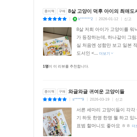
1
2
8살 고양이 덕후 아이의 최애도
종이책
구매
k*******2
2026-01-12
신고
|
|
|
8살 저희 아이가 고양이를 워
가 등장하는데, 하나같이 그림
실 처음엔 성함만 보고 일본 
도서인 <...
더보기
1명
이 이 리뷰를 추천합니다.
와글와글 귀여운 고양이들
종이책
구매
s*****9
2026-03-19
신고
|
|
|
서른 세마리 고양이들이 각각 
기 하듯 한명 한명 뭘 하고 
표범 할머니도 좋아요 ㅎㅎ
더