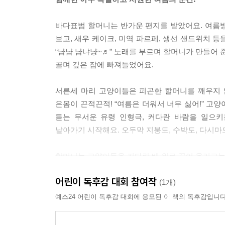
고양이들이 데굴데굴 왕수박에 매달렸어요.
발이 꽁꽁 차가워졌고, 엉덩이는 끈적끈적해졌어요
바다표범 할머니는 반가운 편지를 받았어요. 여름
“끈적끈적한 여름은 너무 싫어~!”
보고, 새우 케이크, 미역 파르페, 생선 샌드위치 
“냠냠 냠냐냥~♬” 노래를 부르며 할머니가 만들어 
--- pp.24-25
골며 깊은 잠에 빠져들었어요.
서른세 마리 고양이들은 피곤한 할머니를 깨우지 
온몸이 끈적끈적! “여름은 더워서 너무 싫어!” 고
돋는 무서운 유령 인형극, 커다란 바람을 일으키
날아가기 시작해요. 오두막 지붕도, 수박도, 다시마
할머니는 고양이들을 커다란 배 위로 끌어 올리고는 말
갈매기 소리, 미역 냄새, 파도 소리 등 다양한 
어린이 독후감 대회 참여작
뱃고동 소리까지!
(1개)
예스24 어린이 독후감 대회에 응모된 이 책의 독후감입니다
“냐하하하! 이게 바로 진짜 여름이지!”