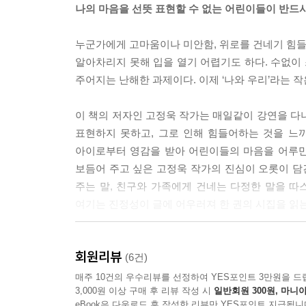
나의 마음을 선뜻 표현할 수 없는 어린이들이 반드시
누군가에게 고마움이나 미안함, 위로를 건네기 힘들 
알아차리지 못해 입을 열기 어렵기도 하다. 수없이
주어지는 난해한 과제이다. 이제 ‘나와 우리’라는 
이 책의 저자인 고정욱 작가는 매일같이 강연을 다
표현하지 못하고, 그로 인해 힘들어하는 것을 느
아이로부터 영감을 받아 어린이들의 마음을 어루만
보듬어 주고 싶은 고정욱 작가의 진심이 오롯이 담
주는 말, 친구와 가족에게 건네는 다정한 말을 따
여기는 진정성이 글에 어우러져 한 권의 시집을 읽는
이야기를 포근하게 감싸는 그림,
회원리뷰
길고 복잡한 마음에 쉼표 같은 여운을 남기는 그림
(6건)
매주 10건의 우수리뷰를 선정하여 YES포인트 3만원을 드
3,000원 이상 구매 후 리뷰 작성 시
일반회원 300원, 마니아
『고정욱 선생님이 들려주는 다정한 말, 단단한 말
eBook은 다운로드 후 작성한 리뷰만 YES포인트 지급됩니