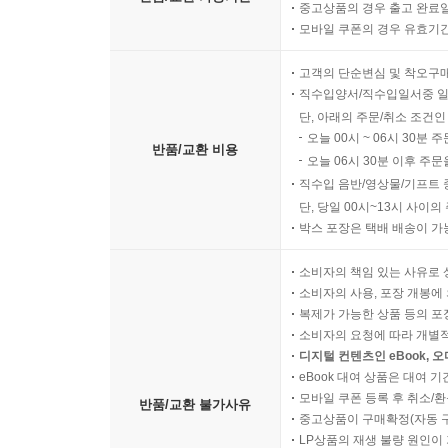
중고상품의 경우 출고 완료일
모바일 쿠폰의 경우 유효기간(
고객의 단순변심 및 착오구
직수입양서/직수입일서중 일
단, 아래의 주문/취소 조건인
오늘 00시 ~ 06시 30분 
반품/교환 비용
오늘 06시 30분 이후 주문
직수입 음반/영상물/기프트 
단, 당일 00시~13시 사이
박스 포장은 택배 배송이 가
소비자의 책임 있는 사유로 
소비자의 사용, 포장 개봉에 
복제가 가능한 상품 등의 포장을 
소비자의 요청에 따라 개별
디지털 컨텐츠인 eBook, 
eBook 대여 상품은 대여 기
모바일 쿠폰 등록 후 취소/환
반품/교환 불가사유
중고상품이 구매확정(자동 
LP상품의 재생 불량 원인이 기