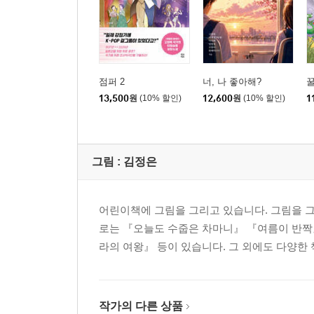
점퍼 2
너, 나 좋아해?
꿀
13,500
원
(10% 할인)
12,600
원
(10% 할인)
1
그림 :
김정은
어린이책에 그림을 그리고 있습니다. 그림을 그
로는 『오늘도 수줍은 차마니』 『여름이 반짝
라의 여왕』 등이 있습니다. 그 외에도 다양한
작가의 다른 상품