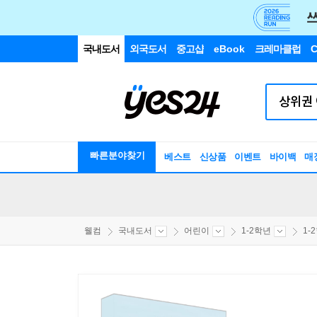
국내도서
외국도서
중고샵
eBook
크레마클럽
C
빠른분야찾기
베스트
신상품
이벤트
바이백
매
웰컴
국내도서
어린이
1-2학년
1-