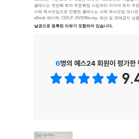
세계 그림책 독자들에게 감동을 불러일으킨 릴리아
클래스는 첫번째 회차 주문확정 시점부터 마지막 회차 주문
그림들은 페이지마다 쉼표 같은 여백과 여운을 남
사락 독서모임으로 진행된 클래스는 사락 독서모임 게시판
더해진 릴리아 작가의 그림은 독자들의 마음속에 
eBook 페이백, CD/LP, DVD/Blu-ray, 패션 및 판매금
마음으로 인해 누군가에게 상처받았거나 나 자신과
낱권으로 등록된 리뷰가 포함되어 있습니다.
싶은 여운을 남긴다. 이 책은 나와 누군가를 포근하
누구보다도 다정한 마음을 가지게 해 줄 것이다.
교과연계
6
명의 예스24 회원이 평가한
1학년 2학기 국어 3. 문장으로 표현해요
9.
2학년 1학기 국어 5. 낱말을 바르고 정확하게 써요
1학년 2학기 국어 6. 고운 말을 해요
2학년 2학기 국어 8. 바르게 말해요
2학년 2학기 국어 10. 칭찬하는 말을 주고받아요
3학년 1학기 도덕 1. 나와 너, 우리 함께
3학년 2학기 국어 5. 바르게 대화해요