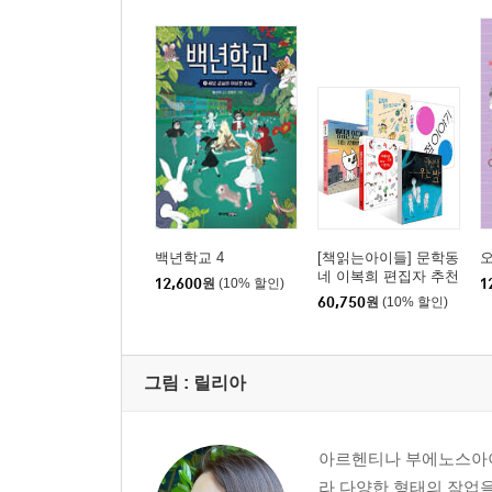
백년학교 4
[책읽는아이들] 문학동
네 이복희 편집자 추천
12,600
원
(10% 할인)
1
초등 3~4학년 세트
60,750
원
(10% 할인)
그림 :
릴리아
아르헨티나 부에노스아이
라 다양한 형태의 작업을