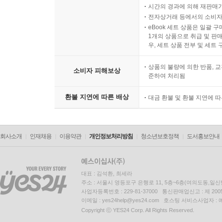
시간의 경과에 의해 재판매가
전자상거래 등에서의 소비자
eBook 세트 상품은 일괄 
1개의 상품으로 취급 및 판매
우, 세트 상품 전부 및 세트
상품의 불량에 의한 반품, 교
소비자 피해보상
준하여 처리됨
환불 지연에 따른 배상
대금 환불 및 환불 지연에 
회사소개
인재채용
이용약관
개인정보처리방침
청소년보호정책
도서홍보안내
대표 : 김석환, 최세라
주소 : 서울시 영등포구 은행로 11, 5층~6층(여의도동,일신
사업자등록번호 : 229-81-37000 통신판매업신고 : 제 200
이메일 : yes24help@yes24.com 호스팅 서비스사업자 :
Copyright ⓒ YES24 Corp. All Rights Reserved.