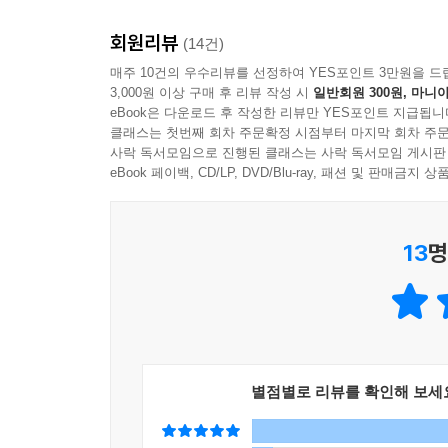
무더기에서 올챙이가 나와 뒷다리와 앞다리를
회원리뷰
“데려다줄게.”를 되풀이하며 어쩔 줄 몰라 하는 
(14건)
담아낸 이 책은 아이들에게 자연의 신비로움과 생
매주 10건의 우수리뷰를 선정하여 YES포인트 3만원을 드
3,000원 이상 구매 후 리뷰 작성 시
일반회원 300원, 마니아
것입니다.
eBook은 다운로드 후 작성한 리뷰만 YES포인트 지급됩니
클래스는 첫번째 회차 주문확정 시점부터 마지막 회차 주문
저마다의 속도로 최선을 다해 살아가는 모든 존재들
사락 독서모임으로 진행된 클래스는 사락 독서모임 게시판
eBook 페이백, CD/LP, DVD/Blu-ray, 패션 및 판매금
《개구리알이 오골오골》은 오랜 시간 수많은 동
어루만지는 김혜원 작가가 선보이는 따뜻하고 사랑
13
명
올챙이를 엄마 개구리에게 빨리 데려다주고 싶은 
여백을 맑고 투명한 수채화로 가득 채웁니다. 햇
뛰어드는 개구리들이 눈과 마음을 사로잡지요. 회사 
날마다 똑같아 보여도 저마다의 속도로 최선을 다해
[작가의 말]
별점별로 리뷰를 확인해 보세
논물로 돌아간 개구리들은 얼마나 기쁠까요?