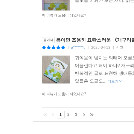
골오골 어휘가 보는 재미, 읽
이 리뷰가 도움이 되었나요?
봄이면 조용히 요란스러운 《개구리
종이책
p*******u
2025-04-13
신고
|
|
|
귀여움이 넘치는 의태어 오골
어울린다고 해야 하나? 개구
반복적인 글로 표현해 생태동
알들은 오골오...
더보기
이 리뷰가 도움이 되었나요?
1
2
3