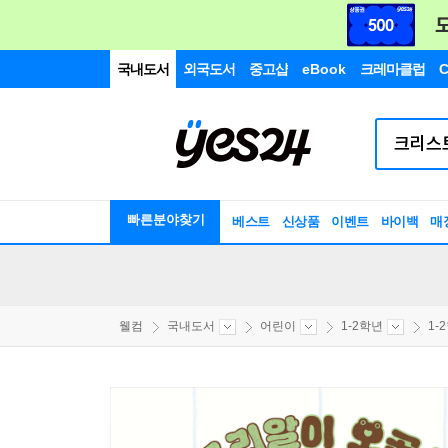
국내도서
외국도서
중고샵
eBook
크레마클럽
C
빠른분야찾기
베스트
신상품
이벤트
바이백
매
웰컴
국내도서
어린이
1-2학년
1-