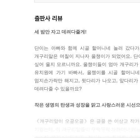
출판사 리뷰
세 밤만 자고 데려다줄게!
단이는 아빠와 함께 시골 할머니네 놀러 갔다가
개구리알은 며칠이 지나자 올챙이가 되었어요. 단
싶어 울지 모르니까요. 올챙이들이 엄마 개구리가 
유치원에 가기 바빠서, 올챙이를 시골 할머니네
엄지손가락만 해지고, 뒷다리가 나오고, 앞다리가 
데려다줄 수 있을까요?
작은 생명의 탄생과 성장을 맑고 사랑스러운 시선
《개구리알이 오골오골》은 글을 쓴 이상교 작가
키웠는데, 이 개구리알들이 무럭무럭 자라더니 어느
소소한 에피소드이지만, 작가는 그 특별한 순간