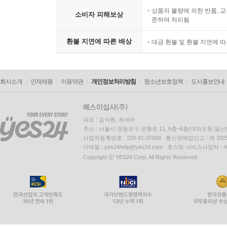
상품의 불량에 의한 반품, 교
소비자 피해보상
준하여 처리됨
환불 지연에 따른 배상
대금 환불 및 환불 지연에 
회사소개
인재채용
이용약관
개인정보처리방침
청소년보호정책
도서홍보안내
대표 : 김석환, 최세라
주소 : 서울시 영등포구 은행로 11, 5층~6층(여의도동,일신
사업자등록번호 : 229-81-37000 통신판매업신고 : 제 200
이메일 : yes24help@yes24.com 호스팅 서비스사업자 :
Copyright ⓒ YES24 Corp. All Rights Reserved.