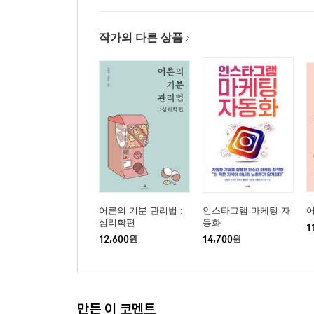
다른 사람이 바보라고 생각하는 사람 ·197
말과 행동이 완벽한 사람 ·198
작가의 다른 상품
시대의 위인을 알아보라 ·199
쉬운 작업을 어렵게, 어려운 작업을 쉽게 ·200
가장 큰 복수 ·201
중용의 자세 ·202
바보병으로 죽지 마라 ·203
일반적인 어리석음에서 벗어나라 ·204
진실을 상처 없이 전하는 방법 ·205
인생은 생각하기 나름이다 ·206
작품의 마지막 손질은 나만의 것으로 남겨라 ·207
어른의 기분 관리법 :
인스타그램 마케팅 자
은근한 의심은 비밀을 드러내는 데 유용하다 ·208
심리학편
동화
1
하나의 실수를 두 개로 만들지 마라 ·209
12,600
원
14,700
원
원하는 걸 현명하게 얻는 방법 ·210
지혜롭게 표현하라 ·211
사랑도 미움도 영원하지 않다 ·212
만든 이 코멘트
고집으로 행동하지 말고 지식으로 행동하라 ·213