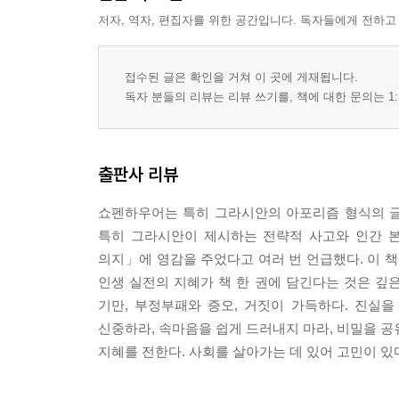
위선자를 피하라 ·214
저자, 역자, 편집자를 위한 공간입니다. 독자들에게 전하고
사자 가죽을 입을 수 없다면 여우 가죽을 사용하라 ·
신중해야 할 사람이 신중하지 않는 건 가장 나쁜 일이
접수된 글은 확인을 거쳐 이 곳에 게재됩니다.
기이한 행동은 지양하라 ·217
독자 분들의 리뷰는 리뷰 쓰기를, 책에 대한 문의는 1:
최선의 측면에서 바라보라 ·218
주요 결함을 파악하라 ·219
사회적 기대에 등 떠밀리지 말라 ·220
출판사 리뷰
첫인상의 노예가 되지 마라 ·221
남을 헐뜯는 걸 즐기면 최후는 뻔하다 ·222
쇼펜하우어는 특히 그라시안의 아포리즘 형식의 글
인생을 현명하게 계획하라 ·223
특히 그라시안이 제시하는 전략적 사고와 인간 
눈을 떠라 ·224
의지」에 영감을 주었다고 여러 번 언급했다. 이 책
반쯤 완성된 것은 절대 보이지 마라 ·225
인생 실전의 지혜가 책 한 권에 담긴다는 것은 깊
실용적으로 지식을 활용하라 ·226
기만, 부정부패와 증오, 거짓이 가득하다. 진실
상대의 취향을 정확히 파악하라 ·227
신중하라, 속마음을 쉽게 드러내지 마라, 비밀을 공
다른 사람에게 명예를 맡기지 마라 ·228
지혜를 전한다. 사회를 살아가는 데 있어 고민이 있
질문을 잘하는 방법 ·229
의무감을 느끼게 하라 ·230