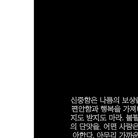
철학을 잃지마라 ·109
다른 사람 의견에 목매지말라 ·110
명예에는 책임이 따른다 ·111
정직한 우월함을 추구하라 ·112
디테일하게 관찰하라 ·113
간결하고 명료하게 ·114
존경을 강요할 수 없다 ·115
자기만족을 표시하지 마라 ·116
합리적인 중간지점을 찾는 법 ·117
비관적으로 검열하지 마라 ·118
침몰하는 배가 되기 전에 떠나라 ·119
친구를 사귀라 ·120
선의를 얻는 게 가장 중요하다 ·121
번영 속에서 역경에 대비하라 ·122
경쟁은 신용이 손상된다 ·123
서로 힘들 때 의존하게 된다 ·124
명예로운 사람과만 행동하라 ·125
자신에 대해 말할 때 조심하라 ·126