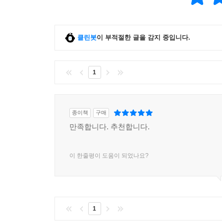
깊은 관찰과 분별력을 가져라 ·283
개인의 자질이 직위의 자질을 능가하도록 하라 ·284
성숙함을 가져라 ·285
클린봇
이 부적절한 글을 감지 중입니다.
모든 인간은 자신이 옳다고 믿는다 ·286
선택하지 않은 항목에 영향을 주지 마라 ·287
1
고귀한 자질 ·288
항상 내 행위가 보이는 것처럼 행동하라 ·289
하늘이 내린 선물 ·290
어렵게 얻은 행복은 즐거움이 크다 ·291
종이책
구매
영웅의 자질 ·292
만족합니다. 추천합니다.
모든 건 명분이다
증명
이 한줄평이 도움이 되었나요?
너 자신을 알라
당신은 인간이다
이 순간을 살아라
외부와 내면
1
선택하라