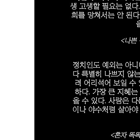
예의를 차리는 건 돈이 들지 않는다 ·127
미움은 버려라 ·128
실용적으로 살아라 ·129
가만히 두어도 되는 일을 큰 일로 만들지말라 ·130
존경받는 지위를 얻는 방법 ·131
미덕을 과시하면 진정성이 사라진다 ·132
형편없는 후임자가 되지 말라 ·133
자신의 결점을 다른 사람의 결점으로 덮지 말 것 ·13
결함을 잘 숨겨라 ·135
은혜는 모든 걸 뛰어넘는다 ·136
높은 수준의 정신 ·137
불평하지 마라 ·138
무엇을 하고 있는지 보여줘라 ·139
최고의 정치술 ·140
선물과 거절은 심사숙고하라 ·141
혼자 똑똑한 척 하면 미움 받는다 ·142
두 배 늘려라 ·143