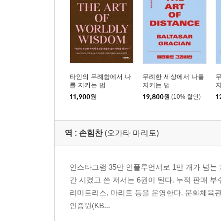
모든 가능성을 열어두라 ·179
진실은 마음의 창이다 ·180
모든 것에 대담함을 더하다 ·181
어리석은 이들이 확신을 잘한다 ·182
형식에 집착하면 지루해진다 ·183
첫 실패를 대비하라 ·184
타인의 무례함에서 나
무례한 세상에서 나를
아무리 높은 위치에 있더라도 결함을 인식하라 ·185
를 지키는 법
지키는 법
증오의 무기를 휘두를 대리인이 필요하다 ·186
11,900
원
19,800
원
(10% 할인)
1
다른 사람의 욕구를 활용하라 ·187
평범한 게 위대한 것보다 오래간다 ·188
겉으로만 예의를 차려 사람을 속이지 마라 ·189
역 :
손힘찬
(오가타 마리토)
평화로운 삶 ·190
교활함을 막는 유일한 방법 ·191
인스타그램 35만 인플루언서로 1만 개가 넘는 
모든 사람에게 배울 건 있다 ·192
간 시켰고 쓴 저서는 6권이 된다. 누적 판매 부
비장의 수를 언제 활용할지 결정하라 ·193
리미트리스, 마리토 등을 운영한다. 문화체육
바보를 업고 다니지 마라 ·194
인증원(KB...
더 나은 직책을 원한다면 해외로 나가라 ·195
지나치게 행복하면 오히려 불행해진다 ·196