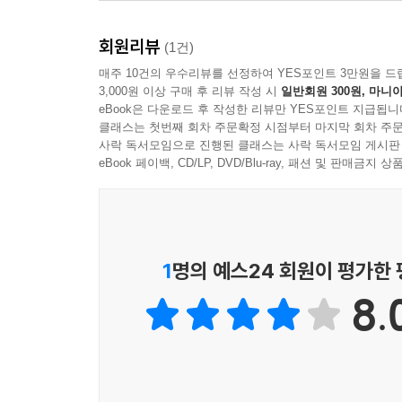
비밀을 말하거나 듣지 마라 ·231
자신에게 필요한 것을 파악하라 ·232
회원리뷰
(1건)
지식보다 지혜를 중시하라 ·233
매주 10건의 우수리뷰를 선정하여 YES포인트 3만원을 드
어리석음을 활용하라 ·234
3,000원 이상 구매 후 리뷰 작성 시
일반회원 300원, 마니아
농담을 할 때는 반응을 잘 살펴라 ·235
eBook은 다운로드 후 작성한 리뷰만 YES포인트 지급됩니
클래스는 첫번째 회차 주문확정 시점부터 마지막 회차 주문
끝까지 밀고 나가라 ·236
사락 독서모임으로 진행된 클래스는 사락 독서모임 게시판
뱀의 교활함과 비둘기의 순수함을 사용하라 ·237
eBook 페이백, CD/LP, DVD/Blu-ray, 패션 및 판매금
의무감을 조성하라 ·238
높은 차원은 소수만 이해한다 ·239
요청하지 않는 한 만족을 넘어서는 선행을 하지 마라 
알고 행하고, 적게 설명하라 ·241
1
명의 예스24 회원이 평가한
최신 유행을 따르지 마라 ·242
중요한 공부는 미루면 안 된다 ·243
8.
좋은 걸 나쁘게 나쁜 걸 좋게 말할 수 있다 ·244
신적인 방법과 인간적인 방법을 함께 사용하라 ·245
자신에게도, 타인에게도 완전히 의존하지 마라 ·246
지나치게 설명하지 마라 ·247