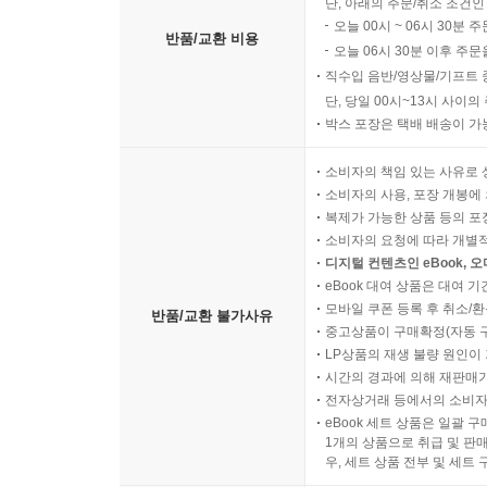
단, 아래의 주문/취소 조건인
오늘 00시 ~ 06시 30분 
반품/교환 비용
오늘 06시 30분 이후 주문
직수입 음반/영상물/기프트 
단, 당일 00시~13시 사이
박스 포장은 택배 배송이 가
소비자의 책임 있는 사유로 
소비자의 사용, 포장 개봉에 
복제가 가능한 상품 등의 포장을 
소비자의 요청에 따라 개별
디지털 컨텐츠인 eBook, 
eBook 대여 상품은 대여 기
모바일 쿠폰 등록 후 취소/환
반품/교환 불가사유
중고상품이 구매확정(자동 
LP상품의 재생 불량 원인이 기
시간의 경과에 의해 재판매가
전자상거래 등에서의 소비자
eBook 세트 상품은 일괄 
1개의 상품으로 취급 및 판매
우, 세트 상품 전부 및 세트