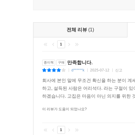
작은 악도 경멸하지 마라 ·248
한 번에 조금씩, 자주 선행을 실천하라 ·249
무례함에 맞서 방어하라 ·250
문제가 커지기 전에 해결하라 ·251
전체 리뷰
(1)
고민을 나눌 사람을 찾아라 ·252
복수보다 호의로 전환하라 ·253
1
누구에게도 완전히 속하지 마라 ·254
어리석음을 피하라 ·255
만족합니다.
종이책
구매
잊을 수 있어야 한다 ·256
d******k
2025-07-12
신고
|
|
|
소유보다 즐거움을 추구하라 ·257
회사에 본인 말에 무조건 확신을 하는 분이 계세
부주의하지 마라 ·258
하고, 설득된 사람은 어리석다. 라는 구절이 
역경을 통해 사람을 평가하라 ·259
하겠습니다. 고집은 마음이 아닌 의지를 위한
순수한 선함에서 악함으로 변하지 마라 ·260
마음의 여유를 가져라 ·261
이 리뷰가 도움이 되었나요?
현자는 어리석은 자가 하는 일을 단번에 해낸다 ·26
참신함을 활용하라 ·263
모두를 기쁘게 하는 것을 정죄하지 마라 ·264
1