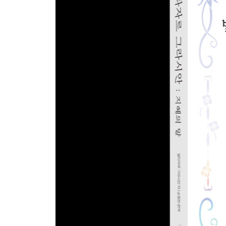
상대 의도를 파악하는 법 ·40
동기를 파악하라 ·41
상급자와의 경쟁을 피하라 ·42
관심 받는 것에 중독 되지 마라 ·43
정직의 사람 ·44
평판이 좋지 않은 직업을 피하라 ·45
행운을 선택하고 불운을 피하라 ·46
호의를 베풀어서 좋은 평판을 얻어라 ·47
현명하게 절제하라 ·48
자신의 강점 파악하라 ·49
중요한 것을 중요하게 생각하기 ·50
운에 맞춰 행동해라 ·51
풍자의 힘을 알고 사용법을 익혀라 ·52
전략적으로 후퇴하라 ·53
인생의 황금기를 즐겨라 ·54
사람들의 호의를 얻어라 ·55
과장하지 마라 ·56
권위의 힘 ·57