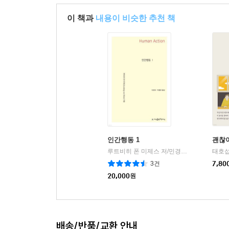
이 책과
내용이 비슷한 추천 책
인간행동 1
괜찮아
루트비히 폰 미제스 저/민경국,박종운 공역
태호섭
|
3건
7,80
20,000
원
배송/반품/교환 안내