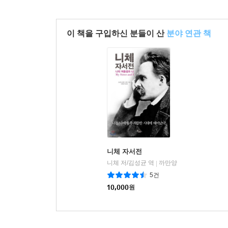
명심하라
자아를 강화하는 방법
이 책을 구입하신 분들이 산
분야 연관 책
통찰력
에필로그
니체 자서전
니체 저/김성균 역
까만양
|
5건
10,000
원