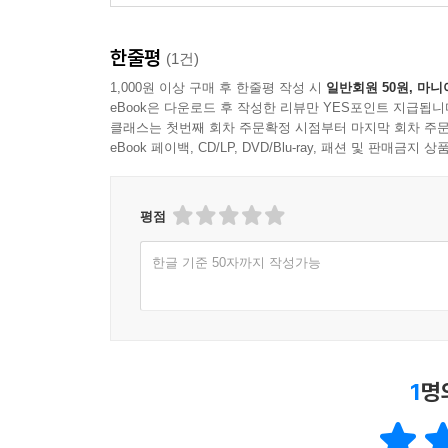
안전한 것을 고수하라 ·265
숨은 의도를 파악하고 대비하라 ·266
매력적으로 보이라 ·267
한줄평
(1건)
품위 있는 행동을 유지하라 ·268
1,000원 이상 구매 후 한줄평 작성 시
일반회원 50원, 마니
재능을 적절히 드러내라 ·260
eBook은 다운로드 후 작성한 리뷰만 YES포인트 지급됩니
클래스는 첫번째 회차 주문확정 시점부터 마지막 회차 주문
악명을 피하라 ·270
eBook 페이백, CD/LP, DVD/Blu-ray, 패션 및 판매금
모순을 경계하라 ·271
신뢰를 지켜라 ·272
현명한 사람들과 함께 호감을 얻어라 ·273
평점
자신을 드러내지 않음으로써 존중 받을 수 있다 ·27
천재성은 박수 받을 자격이 있다 ·275
한글 기준 50자까지 작성가능
무리하지 마라 ·276
다른 사람의 불행에 휘말리지 마라 ·277
책임을 모두 짊어지지 마라 ·278
열정적으로 행동하지 마라 ·279
1
명
적절한 상황에 맞춰서 행동하라 ·280
나이 들수록 무게감을 가져라 ·281
지나치게 두렵거나 사랑 받는 존재는 되지 마라 ·28