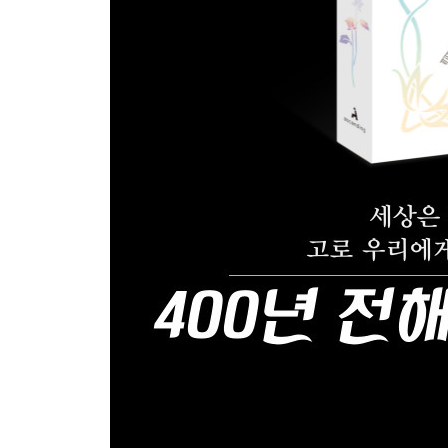
상황에 맞게 말하고 행동하라 ·58
위대한 마음에 공감 ·59
교활함을 기뻐하거나 자랑하지 말라 ·60
다른 사람의 장점을 인정할 줄 알아라 ·61
명예에 과하게 집착하지 말라 ·62
외면과 내면을 보라 ·63
높은 통찰력 ·64
프라이드를 가져라 ·65
자기 자신을 깊이 알아라 ·66
서둘러라, 그러나 천천히 ·67
한 번 양보하면 끝이 없다 ·68
인내하고 버텨라 ·69
위험을 감수하고 움직여라 ·70
모든 능력을 보여주지 마라 ·71
명예롭게 퇴장하라 ·72
지도자의 자질 ·73
평범함은 박수를 받지 못한다 ·74