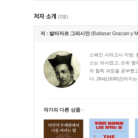
말 한마디를 신중히 하라 ·162
결함을 파악하라 ·163
저자 소개
(2명)
경쟁자와 비난하는 사람을 이기는 법 ·164
불행에 함부로 뛰어들지 말라 ·165
저 :
발타자르 그라시안
(Baltasar Gracian y M
질문하고 듣고 계획하라 ·166
명예롭게 전쟁을 치르라 ·167
말의 사람과 행동의 사람을 구별하라 ·168
스페인 사라고사 지방, 
위기의 순간에 더 당당해야 한다 ·169
스는 의사였고, 손위 형
어리석음의 편심에 빠지지 마라 ·170
의 철학 과정을 공부했고,
모든 일에는 무언가를 예비해 두라 ·171
다. 28세(1630년)까
영향력 낭비는 금물이다 ·172
쾌락보다 살아가야 할 날이 더 많다는 걸 잊지말라 ·
신념을 가져라 ·174
지성의 결핍은 고칠 수 없다 ·175
작가의 다른 상품
지나치게 친밀하면 존경을 잃는다 ·176
당신을 믿으라 ·177
내면의 절제를 중요시하라 ·178