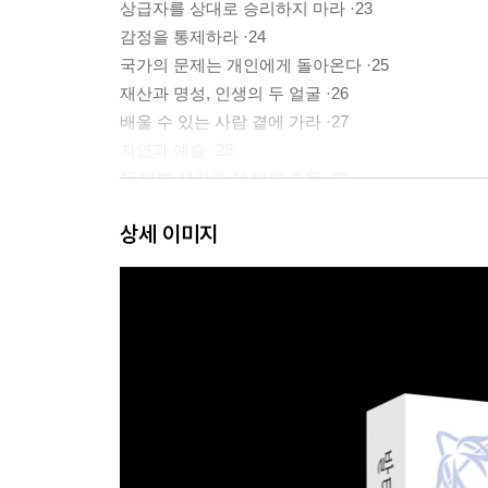
상급자를 상대로 승리하지 마라 ·23
감정을 통제하라 ·24
국가의 문제는 개인에게 돌아온다 ·25
재산과 명성, 인생의 두 얼굴 ·26
배울 수 있는 사람 곁에 가라 ·27
자연과 예술 ·28
두 번째 생각과 첫 번째 충동 ·29
좋은 매너가 어려움을 벗어나게 한다 ·30
상세 이미지
지식의 힘을 키워라 ·31
좋은 의도가 성공을 보장한다 ·32
의도를 감추는 건 변칙성이다 ·33
과한 기대감은 위험하다 ·34
시대를 초월하는 지혜 ·35
행운의 기술 ·36
실용적인 지식을 갖추어라 ·37
흠이 없어야 한다 ·38
상상력을 발휘하라 ·39