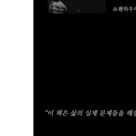
정보를 얻으려면 주의하라 ·92
매일 새롭게 태어나라 ·93
스스로에게 약간의 잘못을 허용하라 ·94
적을 활용하라 ·95
소모 되지 말라 ·96
악의적인 소문이 퍼지는 걸 예방하라 ·97
문화와 우아함 ·98
자비로움을 가져라 ·99
정신을 맑게 유지하라 ·100
좋은 삶을 살아라 ·101
의문이 든다면 실패 할 확률이 높아진다 ·102
지혜가 1순위다 ·103
재능의 전체 범위를 알 수 없게 하라 ·104
기대감을 유지하라 ·105
이성의 중심을 잡아라 ·106
평판을 얻고 유지하라 ·107
의도를 숨겨라 ·108