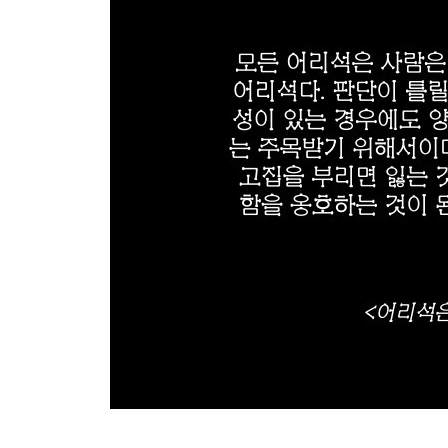
모든 일에 모순을 찾는 건 어리석음을 증명할 뿐 ·14
핵심에 집중하라 ·145
내버려두는 기술 ·146
불운한 날을 인식하라 ·147
사물의 장점을 한 번에 찾아라 ·148
자신의 말을 듣지 마라 ·149
약점을 드러내지 마라 ·151
본질을 들여다봐라 ·152
친구의 조언은 참고하라 ·153
대화의 기술을 갖추라 ·154
사물의 가치를 판단하라 ·155
미리 예측하고 움직여라 ·156
당신을 그늘에 가두는 동료는 절대 두지 마라 ·157
메워야 할 큰 틈이 있는 곳에 들어가지 않도록 주의하
가볍게 믿거나 좋아하지 마라 ·159
신중한 성찰로 열정을 조절하라 ·160
친구 ·161