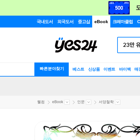
국내도서
외국도서
중고샵
eBook
크레마클럽
C
빠른분야찾기
베스트
신상품
이벤트
바이백
매
웰컴
eBook
인문
서양철학