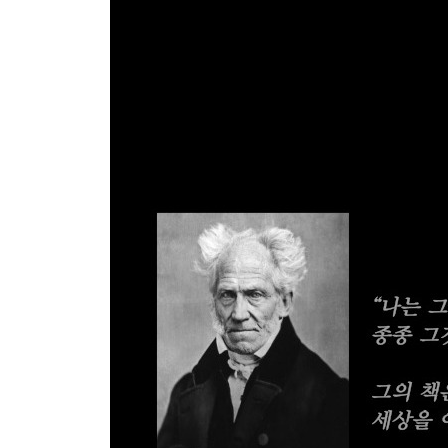
잘 선택하라 ·75
탁월함에는 최초라는 수식어가 붙어야 한다 ·76
나쁜 건 주지도 받지도 말라 ·77
훌륭한 지성 ·78
세상은 결과만 본다 ·79
영리하게 정보를 공유하라 ·80
충동성에 굴복하지 마라 ·81
거절하는 방법을 알라 ·82
한결 같은 사람이 되어라 ·83
단호하게 행동하라 ·84
전략적으로 행동하라 ·85
비사교적인 태도를 피하라 ·86
영웅을 롤모델로 삼아라 ·87
가벼운 사람이 되지 말라 ·88
유연함을 가져라 ·89
신중하게 접근하라 ·90
온화한 태도 ·91