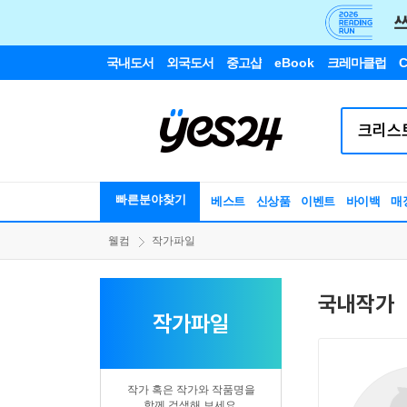
국내도서
외국도서
중고샵
eBook
크레마클럽
C
빠른분야찾기
베스트
신상품
이벤트
바이백
매
웰컴
작가파일
국내작가
작가파일
작가 혹은 작가와 작품명을
함께 검색해 보세요.