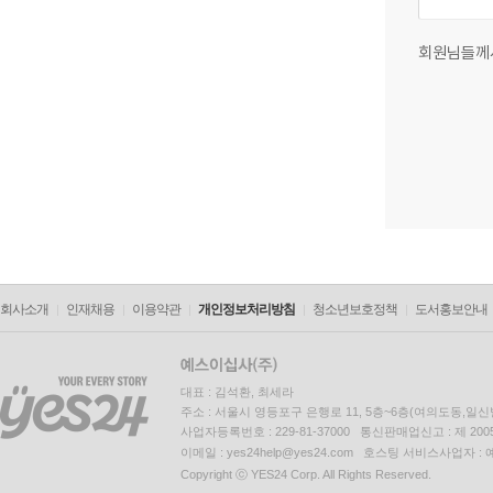
회원님들께
회사소개
인재채용
이용약관
개인정보처리방침
청소년보호정책
도서홍보안내
대표 : 김석환, 최세라
주소 : 서울시 영등포구 은행로 11, 5층~6층(여의도동,일신
사업자등록번호 : 229-81-37000 통신판매업신고 : 제 200
이메일 : yes24help@yes24.com 호스팅 서비스사업자 :
Copyright ⓒ YES24 Corp. All Rights Reserved.