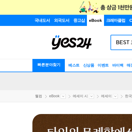
국내도서
외국도서
중고샵
eBook
크레마클럽
C
빠른분야찾기
베스트
신상품
이벤트
바이백
매
웰컴
eBook
에세이 시
에세이
한국