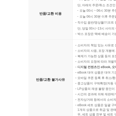
160말할 때 주의하라 180p
단, 아래의 주문/취소 조건인
161당신이 남몰래 붙들고 있는 고질적인 단점을 파악
오늘 00시 ~ 06시 30분 
반품/교환 비용
오늘 06시 30분 이후 주문
162경쟁자와 비방하는 자를 제압하는 기술을 터득하
직수입 음반/영상물/기프트 
163동정심 때문에 당신의 운명을 불행한 이의 운명과
단, 당일 00시~13시 사이
164바람을 알기 위해 허공에 짚을 던져 보라 184p
박스 포장은 택배 배송이 가
165명예롭게 전쟁하라 185p
166말뿐이 사람과 행동하는 사람을 구분하라 186p
소비자의 책임 있는 사유로 
167자신의 역할을 알아야 한다 187p
소비자의 사용, 포장 개봉에 
복제가 가능한 상품 등의 포장을 
168어리석은 착각에 빠지지 말라 188p
소비자의 요청에 따라 개별
169백 번의 명중보다 한 번의 실수를 더 경계하라 18
디지털 컨텐츠인 eBook, 
170모든 일에 예비책을 남겨두어라 190p
eBook 대여 상품은 대여 기
171영향력을 낭비하지 말라 191p
모바일 쿠폰 등록 후 취소/환
반품/교환 불가사유
중고상품이 구매확정(자동 
172잃을 것이 없는 자와는 결코 다투지 말라 192p
LP상품의 재생 불량 원인이 기
173인간관계에서 유리 같은 사람이 되지 말라, 우정
시간의 경과에 의해 재판매가
174조급하게 살지 말라 194p
전자상거래 등에서의 소비자
175견고한 사람 195p
eBook 세트 상품은 일괄 
1개의 상품으로 취급 및 판매
176지식을 갖추거나, 지식을 가진 사람과 가까이하라
우, 세트 상품 전부 및 세트