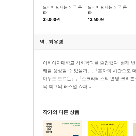
57느리지만 확실하게 79p
드디어 만나는 영국 동
드디어 만나는 영국 동
화
화
58상대에 맞춰 자신을 조정하라 79p
33,000
원
13,600
원
59마무리를 잘하라80p
60좋은 판단력 81p
61뛰어난 것에서 탁월하라 82p
역 :
최유경
62훌륭한 도구를 사용하라 83p
63최초가 되는 것은 탁월함이다 84p
64걱정을 피하라 85p
이화여자대학교 사회학과를 졸업했다. 현재 번
65고상한 안목 86p
래를 상상할 수 있을까』,『혼자의 시간으로 더
66결과가 좋은면 모든 것이 좋다 87p
아무도 모르는』,『소크라테스의 변명·크리톤·파이돈
67이목을 끄는 직업을 선호하라 88p
욕 최고의 퍼스널 쇼퍼...
68기억보다는 지혜로 남을 도와라 89p
69흔한 충동에 굴복하지 마라 90p
70거절하는 법을 알라 91p
작가의 다른 상품
71우유부단하지 말라 92p
72단호해져라 93p
73슬쩍 벗어나는 기술을 써라 94p