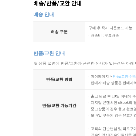
배송/반품/교환 안내
143진부함을 피하려고 무리하게 역설을 내세우지 말라
144타인의 이익에서 출발해 당신의 목적에서 끝을 맺
배송 안내
145아픈 손가락을 남에게 보이지 말라 164p
구매 후 즉시 다운로드 가능
146사물의 내면을 파악하라 165p
배송 구분
배송비 : 무료배송
147다가가기 어려운 사람이 되지 말라 166p
148대화의 기술을 갖추어라 167p
반품/교환 안내
149악의적인 책임을 남에게 넘기는 법을 알라168p
150제값을 받는 법을 알아라 169p
※ 상품 설명에 반품/교환과 관련한 안내가 있는경우 아래 
151미리 생각하라 170p
마이페이지 >
반품/교환 신청
152당신을 가리는 자와 동행하지 말라 171p
반품/교환 방법
판매자 배송 상품은 판매자와
153전임자의 업적이 큰 곳을 메워야 할 때는 조심하
154쉽게 믿지도, 쉽게 좋아하지도 말라 173p
출고 완료 후 10일 이내의 
155전략적으로 화를 내는 기술 174p
디지털 콘텐츠인 eBook의 
반품/교환 가능기간
156친구는 당신이 스스로 선택하라 175p
중고상품의 경우 출고 완료일
모바일 쿠폰의 경우 유효기간(
157실수 없이 인격을 판단하라 177p
158친구를 활용할 줄 알아야 한다 178p
고객의 단순변심 및 착오구
159어리석은 자들을 견뎌내라 179
직수입양서/직수입일서중 일