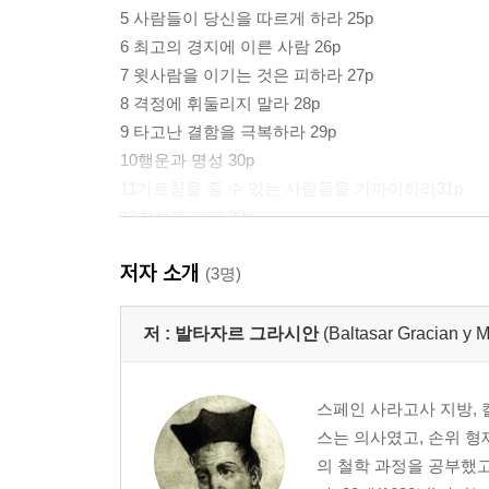
5 사람들이 당신을 따르게 하라 25p
6 최고의 경지에 이른 사람 26p
7 윗사람을 이기는 것은 피하라 27p
8 격정에 휘둘리지 말라 28p
9 타고난 결함을 극복하라 29p
10행운과 명성 30p
11가르침을 줄 수 있는 사람들을 가까이하라31p
12천성과 기교 32p
13충동과 숙고를 때에 따라 바꿔 써라 33p
저자 소개
14‘무엇’보다도, ‘어떻게’가 품격을 만든다 35p
(3명)
15지혜로운 조언자를 곁에 두라 36p
16지식과 선의 38p
저 :
발타자르 그라시안
(Baltasar Gracian y M
17행동 방식을 다양하게 하라 39p
18노력과 재능 40p
스페인 사라고사 지방, 
19너무 기대를 불러일으키지 말라 41p
스는 의사였고, 손위 형
20비범한 사람과 그 시대 42p
의 철학 과정을 공부했고,
21행운을 얻는 기술 43p