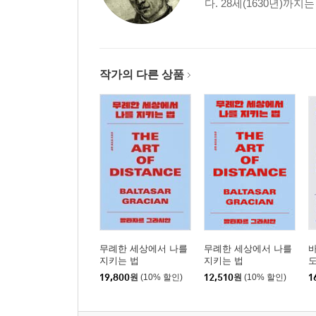
다. 28세(1630년)까
22알맞은 지식을 가진 사람44p
23흠결이 없어야 한다 45p
24상상력을 통제하라 46p
25눈치를 파악하는 법 47p
작가의 다른 상품
26사람마다 가진 약점을 찾아라 48p
27넓이보다 깊이를 중시하라 49p
28모든 면에서 평범하지 않아야 한다 50p
29강직한 사람 51p
30평판이 나쁜 일에는 관여하지 말라 52p
31운 좋은 사람을 선택하고 불운한 자를 피하라 53p
32자애로움이라는 명성을 얻어라 54p
33물러날 때를 알아라 55p
34자신의 강점을 파악하라 56p
35깊이 생각하고 중요한 일의 경우엔 더더욱 그렇게 
무례한 세상에서 나를
무례한 세상에서 나를
바
지키는 법
지키는 법
36행동할 때든, 그만두려 할 때든, 자신의 운을 헤아
19,800
원
(10% 할인)
12,510
원
(10% 할인)
1
37약간의 냉소를 비축하여 적절히 사용하라 59p
38운이 좋을 때는 적당한 시점에서 물러나라60p