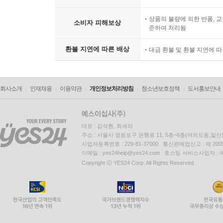
177인간관계에서 지나친 친밀함을 피하라 197p
178자신의 마음을 믿어라 198p
상품의 불량에 의한 반품, 교
소비자 피해보상
준하여 처리됨
179침묵은 뛰어난 지헤를 보증한다 199p
180적에게 당신의 지혜를 주지 말라 200p
환불 지연에 따른 배상
대금 환불 및 환불 지연에 
181진실, 그러나 전부가 아닌 진실 200p
182모든 일에 담대함을 조금 섞어라 201p
183자신의 견해를 지나치게 고수하지 말라 202p
회사소개
인재채용
이용약관
개인정보처리방침
청소년보호정책
도서홍보안내
184형식에 얽매이지 말라 203p
185단 한 번의 승부에 모든 신뢰를 걸지 말라204p
186지위가 아무리 높을지라도 그 결함을 직시하라 2
대표 : 김석환, 최세라
187즐거운 일은 직접 수행하고, 불쾌한 일은 타인을 
주소 : 서울시 영등포구 은행로 11, 5층~6층(여의도동,일신
사업자등록번호 : 229-81-37000 통신판매업신고 : 제 200
188칭찬을 전하는 사람이 되어라 207p
이메일 : yes24help@yes24.com 호스팅 서비스사업자 :
189타인의 욕망을 활용하라 209p
Copyright ⓒ YES24 Corp. All Rights Reserved.
190모든 일에서 위안을 찾아라 210p
191누군가 공손함으로 대가를 치르려 할 때는 받지 말
192마음의 평화가 곧 좋은 인생이다 212p
193남을 위하는 척하며 이득을 챙기는 자들을 조심하