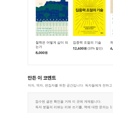
74비사교적으로 굴지 말라 95p
75영웅적인 인물을 이상형으로 선택하라 96p
76항상 농담만 하지 말라97p
77상대에 따라 자신을 변화시켜라 98p
78일을 시작하는 기술 99p
79온화한 기질100p
철학은 어떻게 삶이 되
집중력 조절의 기술
80정보를 얻는 데 신중하라101p
는가
12,600
원
(10% 할인)
6
81당신의 탁월함을 갱신하라 102p
8,000
원
82좋은 것도 나쁜 것도 끝까지 짜내지 말라 102p
83가벼운 결함을 보여라103p
84당신의 적들을 활용하라 104p
85당신의 뛰어남을 함부로 쓰지 마라 105p
만든 이 코멘트
86추문을 예방하라106p
저자, 역자, 편집자를 위한 공간입니다. 독자들에게 전하고
87문화와 우아함 107p
88행동을 훌륭하고 고귀하게 하라 108p
접수된 글은 확인을 거쳐 이 곳에 게재됩니다.
89자신을 알라 109p
독자 분들의 리뷰는 리뷰 쓰기를, 책에 대한 문의는 1:
90장수의 비결 110p