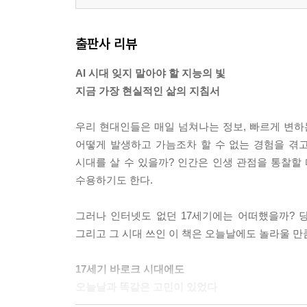
91신중하게 판단하기 어려운 일은 절대 시작하지 마라
92초월적인 지혜 112p
출판사 리뷰
93다재다능함 113p
94능력을 끝까지 다 드러내지 말라 114p
AI 시대 잊지 말아야 할 지능의 빛
95기대를 남겨 두어라 114p
지금 가장 현실적인 삶의 지침서
96최고의 신중함 115p
97명성을 얻고 보존하라 116p
우리 현대인들은 매일 넘쳐나는 정보, 빠르게 변하는
98의도를 감춰라 117p
어떻게 발생하고 가늠조차 할 수 없는 경험을 겪고 
99실재와 겉모습 118p
시대를 살 수 있을까? 인간은 인생 관점을 통찰할 
100착각에 속지 않는 사람, 현명한 종교인, 현실감각
수용하기도 한다.
101세상의 절반은 나머지 절반을 비웃는다 120p
102큰 행운을 감당할 그릇을 갖추어라 121p
그러나 인터넷도 없던 17세기에는 어떠했을까? 
103자신의 위엄을 유지하라122p
그리고 그 시대 쓰인 이 책은 오늘날에도 놀라울 만큼
104직무 수행에 힘써라 123p
105지루한 사람이 되지 말라124p
17세기 바로크 시대에도
106지위를 과시하지 말라 125p
오늘날과 똑같은 고민이 있었다
107자기만족을 보이지 말라 126p