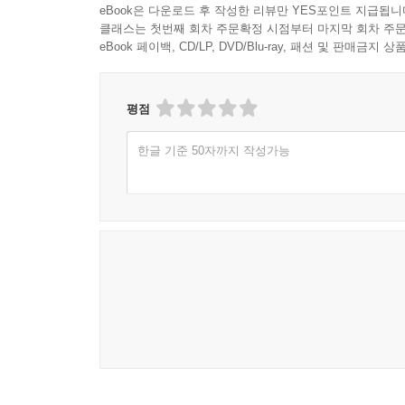
125타인의 치부를 수집하는 사람이 되지 말라144p
eBook은 다운로드 후 작성한 리뷰만 YES포인트 지급됩니
126어리석음은 저지름이 아니라 감추지 못함에서 드
클래스는 첫번째 회차 주문확정 시점부터 마지막 회차 주문
127모든 일에 우아함을 담아라 146p
eBook 페이백, CD/LP, DVD/Blu-ray, 패션 및 판매금
128고결한 마음가짐147p
129결코 불평하지 말라 148p
평점
130실행하라, 그리고 실행하고 있음을 사람들이알게 
131감정의 품격 150p
한글 기준 50자까지 작성가능
132당신의 판단을 재검토하라 151p
133홀로 현명하기보다 차라리 모두와 함께 바보가 되
134삶에 필요한 자원을 두 배로 늘려라 153p
135반대하는 습관을 키우지 말라 154p
136사태의 핵심을 파악하라 155p
137현자는 자기 자신만으로 충분해야 한다 156p
138사건을 내버려 두는 기술 157p
139운이 따르지 않는 날을 알아차려라 158p
140사물에서 즉시 좋은 점을 찾아내라 159p
141자신의 말에 도취되지 말라 160p
142상대방이 먼저 옳은 쪽을 택했다는 이유로 고집 