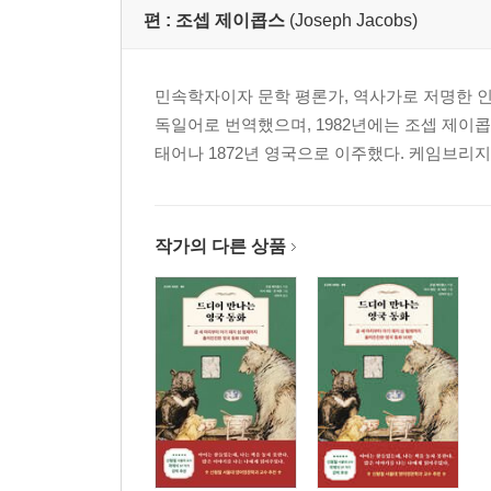
39무르익었을 때를 알고 즐겨라 61p
편 :
조셉 제이콥스
(Joseph Jacobs)
40사람들의 호의를 얻는 법 62p
41절대 과장하지 말라 63p
42타고난 지배자 64p
민속학자이자 문학 평론가, 역사가로 저명한 인물이다
43생각은 소수처럼 하고 말은 다수에 맞춰라65p
독일어로 번역했으며, 1982년에는 조셉 제이
44위대한 정신과의 교감 66p
태어나 1872년 영국으로 이주했다. 케임브리지대
45꾀를 부리되 남용하지는 말라 67p
46자신의 반감을 다스려라 68p
47명예와 관련된 문제는 애초에 피하라 69p
작가의 다른 상품
48내면에 철저하라70p
49관찰력과 판단력 71p
50자존심을 잃지 말라 72p
51선택을 잘하는 법을 알아야 한다73p
52절대 평정심을 잃지 말라74p
53부지런함과 지능 75p
54이를 드러낼 줄 알아라 76p
55기다려라 77p
56기지를 발휘하라78p