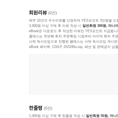
108위대함으로 가는 길은 타인과 함께 가는 길이다 1
삶에 관한 철학자들이 남긴 말이 오늘날에도 사랑받
109비난하는 사람이 되지 말라 128p
회원리뷰
언제나 ‘나답게’, ‘현명하게’, ‘지혜롭게’ 삶
(0건)
110당신이 지는 해가 될 때까지 기다리지 말라 129p
스페인에서 살아남기 위해 지혜를 기록했다. 그
매주 10건의 우수리뷰를 선정하여 YES포인트 3만원을 드
111친구를 사귀어라130p
3,000원 이상 구매 후 리뷰 작성 시
일반회원 300원, 마니아
다름없다.
112호의를 얻으라 131p
eBook은 다운로드 후 작성한 리뷰만 YES포인트 지급됩니
113번영할 때 역경에 대비하라 132p
클래스는 첫번째 회차 주문확정 시점부터 마지막 회차 주문
스스로를 다스리는 자기관리, 올바른 판단을 내리는
사락 독서모임으로 진행된 클래스는 사락 독서모임 게시판
114경쟁하지 말라 133p
가진 사람들이 직면하는 리더십, 팬데믹 이후 다시 
eBook 페이백, CD/LP, DVD/Blu-ray, 패션 및 판매금
115친한 이들의 단점에 익숙해져라 134p
자기 브랜딩 조언 등. 오늘날 우리가 스스로에게 매
116명예로운 사람들과 교제하라 135p
오랜 시간 사랑받은 이 책은 더는 단순한 철학서
117자신에 대해 말하지 말라136p
통찰력을 키우는 지침서가 되길 바란다.
118정중하다는 평판을 얻으라 137p
119미움을 사는 일을 피하라138p
120현실적으로 살아가라 139p
121아무것도 아닌 일을 크게 키우지 말라 140p
122말과 행동에서의 품격 141p
123가식을 피하라 142p
한줄평
(0건)
124당신이 떠난 자리를 사람들이 아쉬워하게 하라 1
1,000원 이상 구매 후 한줄평 작성 시
일반회원 50원, 마니