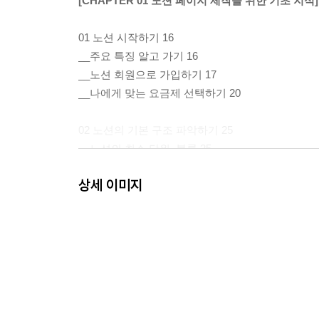
[CHAPTER 01 노션 페이지 제작을 위한 기초 지식]
01 노션 시작하기 16
__주요 특징 알고 가기 16
__노션 회원으로 가입하기 17
__나에게 맞는 요금제 선택하기 20
02 노션의 기본 구조 파악하기 25
__노션의 최소 단위, 블록 25
__블록이면서, 상위 구조인 페이지 26
상세 이미지
__페이지들의 구분, 섹션 27
__최상위 작업 공간, 워크스페이스 29
03 노션 페이지 활용을 위한 기본기 30
__노션의 모든 것을 포함한 사이드바 30
__페이지를 구분하는 제목, 아이콘, 커버 사용하기 3
__노션의 핵심, 블록 추가 및 변경하기 37
__협업을 위한 페이지 공유하기 39