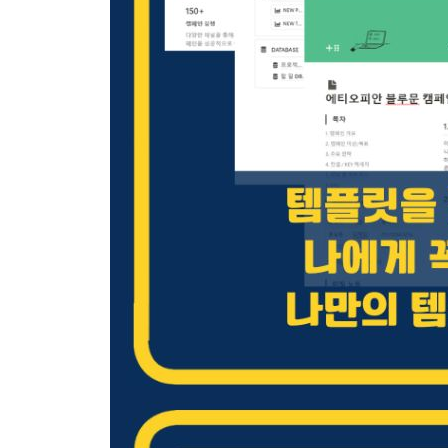
__데이터베이스 구성하기 293
__관계형과 롤업으로 데이터베이스로 연결하기 29
__직원별 평가 결과 데이터용 템플릿 만들기 301
[CHAPTER 06 노션 수식으로 데이터베이스 활용성
01 노션 수식 간단히 알고 가기 308
__텍스트 관련 수식 사용하기 310
__숫자 관련 수식 사용하기 311
__날짜 관련 수식 사용하기 312
__조건을 지정한 수식 사용하기 314
__목록과 관련된 수식 사용하기 315
02 체크하여 달성률을 파악하는 습관 관리 317
__수식을 사용한 습관 관리 데이터베이스 구조화 31
__월별 통계 관리 데이터베이스 구성하기 324
__링크된 데이터베이스로 메인 페이지 완성하기 32