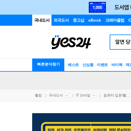
국내도서
외국도서
중고샵
eBook
크레마클럽
C
빠른분야찾기
베스트
신상품
이벤트
바이백
매
웰컴
국내도서
IT 모바일
컴퓨터 입문/활...