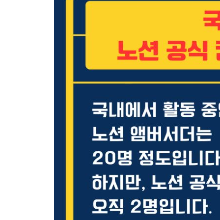
03 수식이 더해진 프로젝트 및 할 일 관리 329
__실습 과정 파악하기 330
__lets 함수의 변수명과 변숫값 작성 과정 331
__lets 함수의 표현식 작성 과정 332
04 독서 정도를 파악할 수 있는 디지털 도서관 337
__원본 데이터베이스 구조화 338
__도서 DB에서 수식 작성하기 343
__카테고리 DB에서 수식 작성하기 348
__링크된 데이터베이스로 메인 페이지 완성하기 35
05 나만의 디지털 가계부 만들기 352
__원본 데이터베이스 구조화 및 연결하기 353
__월별 통계 수식 작성하기 357
__링크된 데이터베이스로 메인 페이지 완성하기 36
찾아보기 ㆍ 363