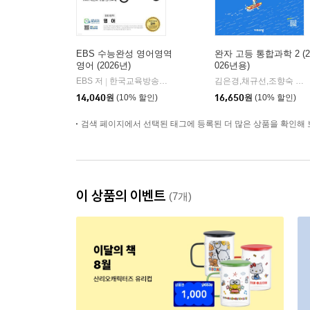
EBS 수능완성 영어영역
완자 고등 통합과학 2 (2
영어 (2026년)
026년용)
EBS 저
한국교육방송공사
김은경,채규선,조향숙 등저
|
14,040
원
(10% 할인)
16,650
원
(10% 할인)
검색 페이지에서 선택된 태그에 등록된 더 많은 상품을 확인해 
이 상품의 이벤트
(7개)