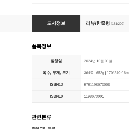
20가지 템플릿으로 배우는 노션 Notion
도서정보
리뷰/한줄평
(161/209)
품목정보
발행일
2024년 10월 01일
쪽수, 무게, 크기
364쪽 | 652g | 170*240*16
ISBN13
9791198673008
ISBN10
1198673001
관련분류
카테고리 분류