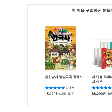
이 책을 구입하신 분
흔한남매 방방곡곡 한국사
내 인생 최악의
1
권 세트
143건
15,120
원
(10% 할인)
88,200
원
(1