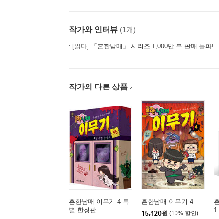
작가와 인터뷰
(1개)
[읽다]
「흔한남매」 시리즈 1,000만 부 판매 돌파!
작가의 다른 상품
흔한남매 이무기 4 특
흔한남매 이무기 4
별 한정판
1
15,120
원
(10% 할인)