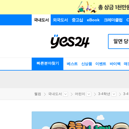
국내도서
외국도서
중고샵
eBook
크레마클럽
C
빠른분야찾기
베스트
신상품
이벤트
바이백
매
웰컴
국내도서
어린이
3-4학년
3-