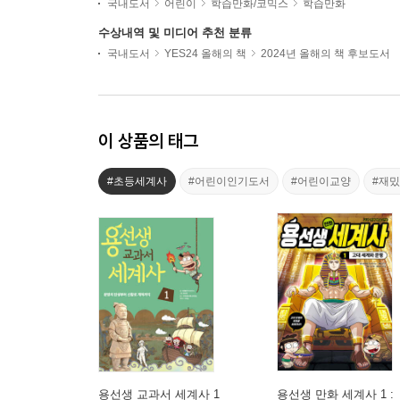
국내도서
어린이
학습만화/코믹스
학습만화
수상내역 및 미디어 추천 분류
국내도서
YES24 올해의 책
2024년 올해의 책 후보도서
이 상품의 태그
#초등세계사
#어린이인기도서
#어린이교양
#재
용선생 교과서 세계사 1
용선생 만화 세계사 1 :