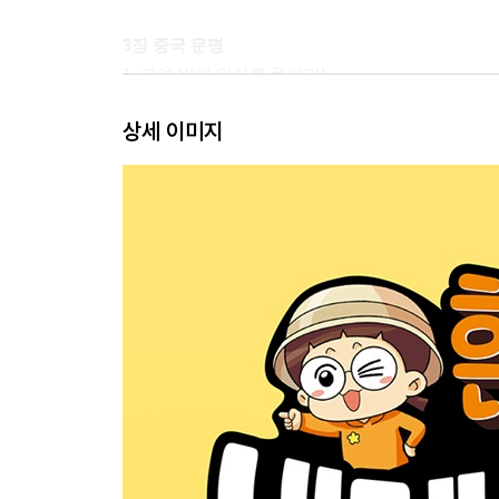
3장 중국 문명
1. 꼬여 버린 역사를 풀어라!
▶ 클레오 관장의 세계사 돋보기: 중국판 단군 신화
상세 이미지
2. 하늘에서 내려온 자들
▶ 클레오 관장의 세계사 돋보기: 세월을 낚는 낚시
4장 에게 문명
1. 보물섬으로 출발~!
▶ 클레오 관장의 세계사 돋보기: 잊힌 나라, 아틀
2. 치열한 타임머신 쟁탈전의 결말은?
▶ 클레오 관장의 세계사 돋보기: 페니키아와 헤브
세계사 놀이터 테이커스를 찾아라!
정답과 해설
한눈에 보는 세계사·한국사 연표
세계사 키워드 다시 보기