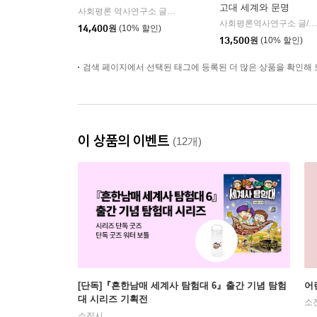
고대 세계와 문명
사회평론 역사연구소 글/뭉선생,이우일 그림/전국초등사회교과모임 감수
사회평론역사연구소 글/팀키즈 그림/정기문 감수
14,400
원
(10% 할인)
13,500
원
(10% 할인)
검색 페이지에서 선택된 태그에 등록된 더 많은 상품을 확인해 
이 상품의 이벤트
(12개)
[단독]『흔한남매 세계사 탐험대 6』출간 기념 탐험
어
대 시리즈 기획전
소
소진시