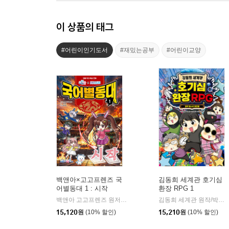
이 상품의 태그
#어린이인기도서
#재밌는공부
#어린이교양
백앤아×고고프렌즈 국
김동희 세계관 호기심
어별동대 1 : 시작
환장 RPG 1
백앤아 고고프렌즈 원저/한바리 글/정수영 그림/김선 감수
백앤
김동희 세계관 원작/박종은 글/이정태 그림
|
15,120
원
(10% 할인)
15,210
원
(10% 할인)