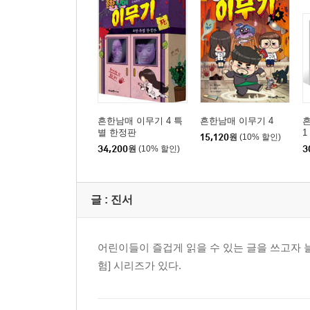
흔한남매 이무기 4 특
흔한남매 이무기 4
별 한정판
1
15,120
원
(10% 할인)
34,200
원
(10% 할인)
3
글 :
진서
어린이들이 즐겁게 읽을 수 있는 글을 쓰고자 늘
험] 시리즈가 있다.