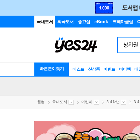
국내도서
외국도서
중고샵
eBook
크레마클럽
C
빠른분야찾기
베스트
신상품
이벤트
바이백
매
웰컴
국내도서
어린이
3-4학년
3-