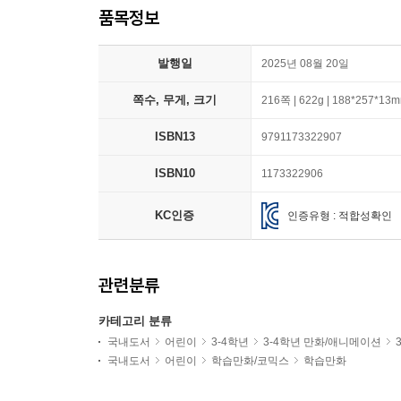
품목정보
발행일
2025년 08월 20일
쪽수, 무게, 크기
216쪽 | 622g | 188*257*13
ISBN13
9791173322907
ISBN10
1173322906
KC인증
인증유형 : 적합성확인
관련분류
카테고리 분류
국내도서
어린이
3-4학년
3-4학년 만화/애니메이션
국내도서
어린이
학습만화/코믹스
학습만화