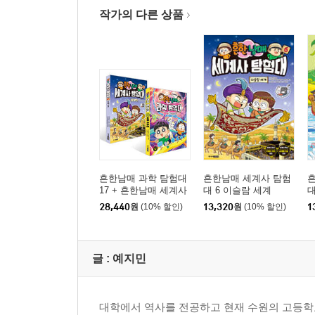
작가의 다른 상품
흔한남매 과학 탐험대
흔한남매 세계사 탐험
17 + 흔한남매 세계사
대 6 이슬람 세계
대
탐험대 6 최신간 세트
의
28,440
원
(10% 할인)
13,320
원
(10% 할인)
1
글 :
예지민
대학에서 역사를 전공하고 현재 수원의 고등학