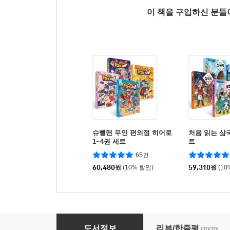
이 책을 구입하신 분
슈뻘맨 무인 편의점 히어로
처음 읽는 삼국
1~4권 세트
트
65건
60,480
원
(10% 할인)
59,310
원
(10
흔한남매 세계사 탐험대 4 춘추 전국 시대와 한
도서정보
리뷰/한줄평
(10/10)