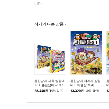
니다.
작가의 다른 상품
흔한남매 과학 탐험대
흔한남매 세계사 탐험
17 + 흔한남매 세계사
대 6 이슬람 세계
대
탐험대 6 최신간 세트
의
28,440
원
(10% 할인)
13,320
원
(10% 할인)
1