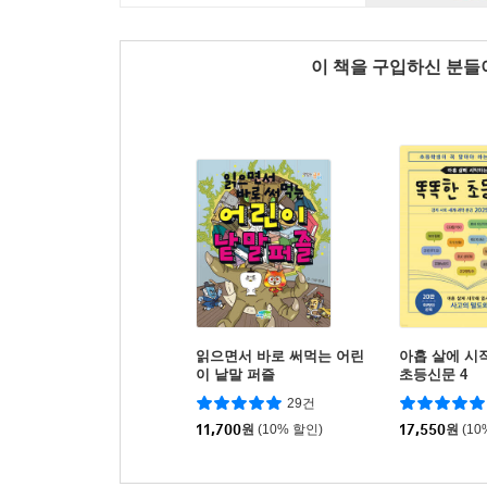
이 책을 구입하신 분
읽으면서 바로 써먹는 어린
아홉 살에 시
이 낱말 퍼즐
초등신문 4
29건
11,700
원
(10% 할인)
17,550
원
(10