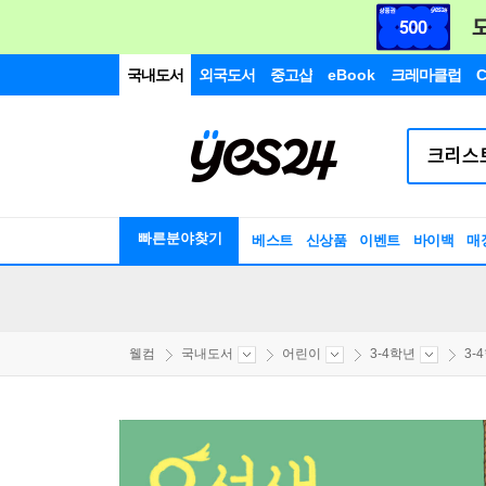
국내도서
외국도서
중고샵
eBook
크레마클럽
C
빠른분야찾기
베스트
신상품
이벤트
바이백
매
웰컴
국내도서
어린이
3-4학년
3-