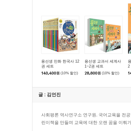
용선생 만화 한국사 12
용선생 교과서 세계사
권 세트
1~2권 세트
2
140,400
원
(10% 할인)
28,800
원
(10% 할인)
1
글 :
김언진
사회평론 역사연구소 연구원. 국어교육을 전공했
린이책을 만들며 교육에 대한 오랜 꿈을 이뤄가