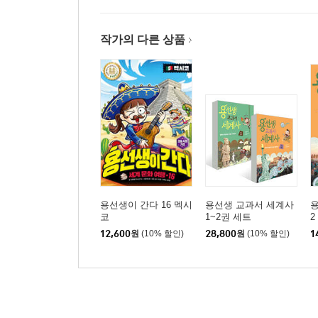
작가의 다른 상품
용선생이 간다 16 멕시
용선생 교과서 세계사
코
1~2권 세트
2
12,600
원
(10% 할인)
28,800
원
(10% 할인)
1