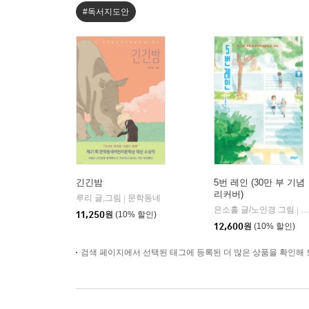
#독서지도안
긴긴밤
5번 레인 (30만 부 기념
리커버)
루리 글,그림
문학동네
|
은소홀 글/노인경 그림
문
|
11,250
원
(10% 할인)
12,600
원
(10% 할인)
검색 페이지에서 선택된 태그에 등록된 더 많은 상품을 확인해 