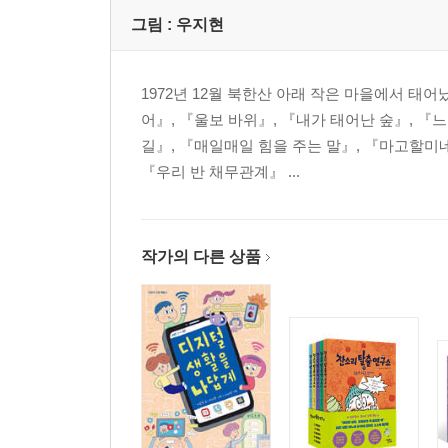
그림 :
우지현
1972년 12월 북한산 아래 작은 마을에서 태
어』, 『울보 바위』, 『내가 태어난 숲』, 『
길』, 『매일매일 힘을 주는 말』, 『마고할미
『우리 반 채무관계』 ...
작가의 다른 상품