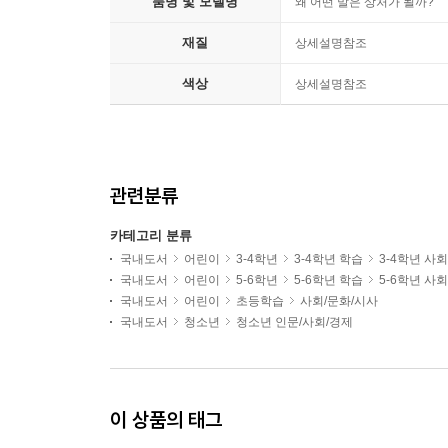
품명 및 모델명
왜 어떤 말은 상처가 될까?
재질
상세설명참조
색상
상세설명참조
관련분류
카테고리 분류
국내도서
어린이
3-4학년
3-4학년 학습
3-4학년 사
국내도서
어린이
5-6학년
5-6학년 학습
5-6학년 사
국내도서
어린이
초등학습
사회/문화/시사
국내도서
청소년
청소년 인문/사회/경제
이 상품의 태그