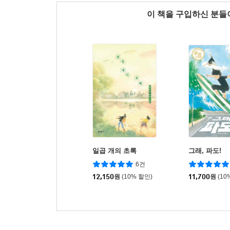
이 책을 구입하신 분
일곱 개의 초록
그래, 파도!
6건
12,150
원
(10% 할인)
11,700
원
(10