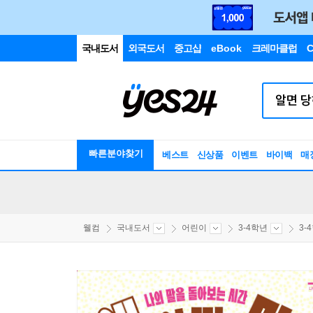
국내도서
외국도서
중고샵
eBook
크레마클럽
C
빠른분야찾기
베스트
신상품
이벤트
바이백
매
웰컴
국내도서
어린이
3-4학년
3-