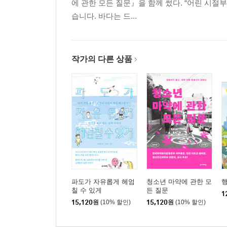
에 관한 모든 질문』을 함께 썼다. “어린 시절
습니다. 바다는 드...
작가의 다른 상품
파도가 자유롭게 헤엄
청소년 마약에 관한 모
칠 수 있게
든 질문
1
15,120
원
(10% 할인)
15,120
원
(10% 할인)