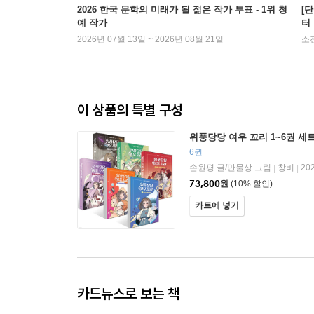
2026 한국 문학의 미래가 될 젊은 작가 투표 - 1위 청
[
예 작가
터
2026년 07월 13일 ~ 2026년 08월 21일
소
이 상품의 특별 구성
위풍당당 여우 꼬리 1~6권 세
6권
손원평 글/만물상 그림
창비
20
|
|
73,800
원
(10% 할인)
카트에 넣기
카드뉴스로 보는 책