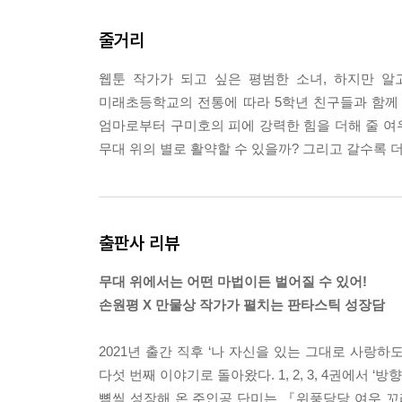
여우 구슬에는 구미호의 피를 더 강하게 만들어 주는
줄거리
네 몸의 일부처럼 다뤄야 한단다. 너 아닌 다른 누
--- p.51
웹툰 작가가 되고 싶은 평범한 소녀, 하지만 알
미래초등학교의 전통에 따라 5학년 친구들과 함께 
조심해. 무대 위는 위험한 곳이니까.
엄마로부터 구미호의 피에 강력한 힘을 더해 줄 여
--- p.87
무대 위의 별로 활약할 수 있을까? 그리고 갈수록 
그렇게, 무대 위에서 가장 평범하고 눈에 띄지 않던
높은 줄리엣을 설득해야 할 해결사의 임무를 맡게 된
--- p.112
출판사 리뷰
이제 나는 온 몸으로 느낄 수 있었다. 에메랄드빛 초
무대 위에서는 어떤 마법이든 벌어질 수 있어!
--- p.118
손원평 X 만물상 작가가 펼치는 판타스틱 성장담
그 어떤 마법이 일어나도 이상하지 않은 곳, 그게 
2021년 출간 직후 ‘나 자신을 있는 그대로 사랑
--- p.140
다섯 번째 이야기로 돌아왔다. 1, 2, 3, 4권에서 ‘
뼘씩 성장해 온 주인공 단미는 『위풍당당 여우 꼬리