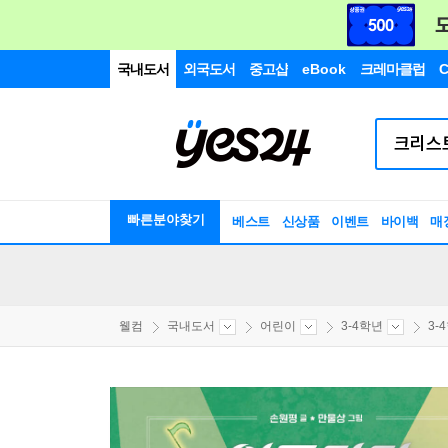
국내도서
외국도서
중고샵
eBook
크레마클럽
C
빠른분야찾기
베스트
신상품
이벤트
바이백
매
웰컴
국내도서
어린이
3-4학년
3-