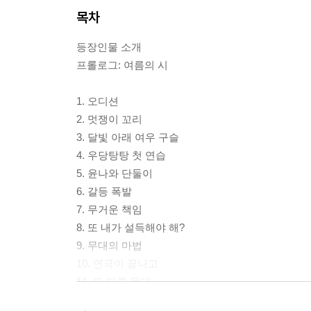
목차
등장인물 소개
프롤로그: 여름의 시
1. 오디션
2. 멋쟁이 꼬리
3. 달빛 아래 여우 구슬
4. 우당탕탕 첫 연습
5. 윤나와 단둘이
6. 갈등 폭발
7. 무거운 책임
8. 또 내가 설득해야 해?
9. 무대의 마법
10. 연극이 끝나고
11. 또 다른 무대