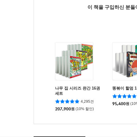
이 책을 구입하신 분
나무 집 시리즈 완간 16권
똥볶이 할멈 1
세트
4,295건
95,400
원
(1
207,900
원
(10% 할인)