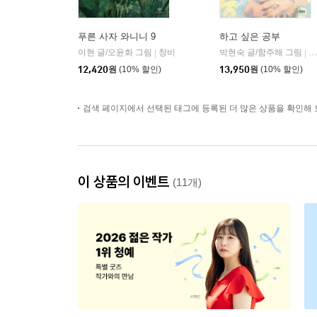
푸른 사자 와니니 9
하고 싶은 공부
이현 글/오윤화 그림
창비
박현숙 글/함주해 그림
김
|
|
12,420
원
(10% 할인)
13,950
원
(10% 할인)
검색 페이지에서 선택된 태그에 등록된 더 많은 상품을 확인해 
이 상품의 이벤트
(11개)