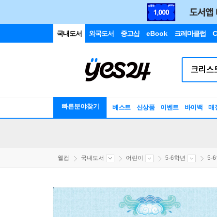
국내도서
외국도서
중고샵
eBook
크레마클럽
C
빠른분야찾기
베스트
신상품
이벤트
바이백
매
웰컴
국내도서
어린이
5-6학년
5-