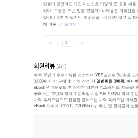
해전사에 길이 남을 한산대첩을 이끌어 냈으며, 이
람들이 없었어도 과연 이순신은 이렇게 큰 공을 세울 수
었다. 그들은 무슨 일을 했을까? 나대용은 거북선을
살이나 차이가 났지만 이순신을 무시하지 않고 잘 따
이순신의 숨은 후원자·이억기
해 이순...
더보기
녹둔도 전투에서 이순신이 위기에 처했을 때, 발
관계에 설 수 있었으나 이순신의 실력을 인정하고
1
이순신이 죽음의 문턱에 섰을 때 조정 대신들에게 이
충민사에 나란히 잠들어 있습니다.
회원리뷰
(1건)
우리 역사의 진정한 영웅·이순신
매주 10건의 우수리뷰를 선정하여 YES포인트 3만원을 드
3,000원 이상 구매 후 리뷰 작성 시
일반회원 300원, 마니아
eBook은 다운로드 후 작성한 리뷰만 YES포인트 지급됩니
이순신은 어릴 적 골목대장 시절부터 ‘싸움은 힘
클래스는 첫번째 회차 주문확정 시점부터 마지막 회차 주문
만들었지요. 정치력을 발휘해야 하는 문관보다는
사락 독서모임으로 진행된 클래스는 사락 독서모임 게시판
eBook 페이백, CD/LP, DVD/Blu-ray, 패션 및 판매금
백의종군 길을 걸은 후에도 자기 자리로 돌아가 
한다’는 원칙, 철저한 유비무환의 자세, 하루도 빼
죽는다’는 스스로에 대한 믿음. 바로 이런 됨됨이