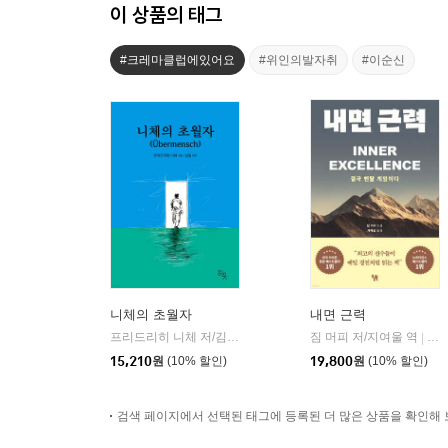
이 상품의 태그
#크레마클럽에있어요
#위인의발자취
#이순신
니체의 초월자
내면 근력
프리드리히 니체 저/김철 편역
히읏
짐 머피 저/지여울 역
윌북(
|
|
15,210
원
(10% 할인)
19,800
원
(10% 할인)
검색 페이지에서 선택된 태그에 등록된 더 많은 상품을 확인해 