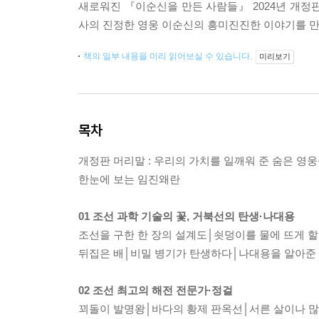
새로워진 『이순신을 만든 사람들』 2024년 개정판에
사의 진정한 영웅 이순신의 흥미진진한 이야기를 만
책의 일부 내용을 미리 읽어보실 수 있습니다.
미리보기
목차
개정판 머리말 : 우리의 가치를 일깨워 준 숨은 영
한눈에 보는 임진왜란
01 조선 과학 기술의 꽃, 거북선의 탄생·나대용
조선을 구한 한 장의 설계도│쇳덩이를 물에 뜨게 할
뒤집은 배│비밀 병기가 탄생하다│나대용을 알아준
02 조선 최고의 해전 전문가·정걸
꾀돌이 발명왕│바다의 황제 판옥선│서른 살이나 많