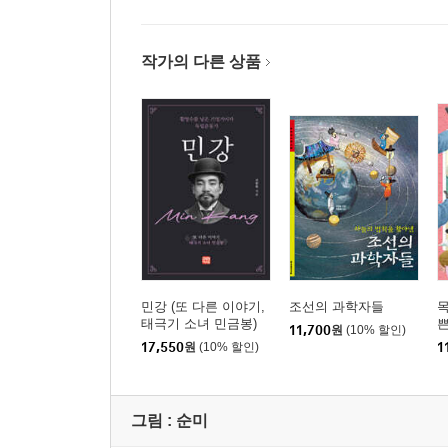
작가의 다른 상품
민강 (또 다른 이야기,
조선의 과학자들
목
태극기 소녀 민금봉)
쁜
11,700
원
(10% 할인)
17,550
원
(10% 할인)
1
그림 :
순미