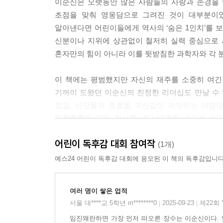
이순신은 오랫동안 많은 사람들의 사랑과 존경을 
초점을 맞춰 영웅담으로 그려진 것이 대부분이었
전쟁이 한창 진행될 무렵 조선 수군에 화약이 떨어
알아낸다면 어린이들에게 역사의 ‘숨은 1인치’를 보
이용하는 발상을 하기도 하고, 봉수대를 마치 예
신분이나 지위에 상관없이 철저히 실력 중심으로 
기록을 근거로 수없이 많은 실험을 거듭한 끝에 화약
혼자만의 힘이 아니라 이를 뒷받침한 과학자와 각 
조총의 비밀을 밝혀라·정사준
이 책에는 평범했지만 자신의 재주를 소중히 여긴
기꺼이 도왔던 이순신의 진정한 리더십도 만날 수 
임진왜란 당시 일본의 무기는 조총이었습니다. 
정걸, 바닷물의 흐름을 귀신같이 파악하는 어영담
버금가는 총을 만들어보겠다는 열정을 밝혔고, 이순
정철총통을 만든 정사준, 한산대첩을 승리로 이끈
마침내 조총에 버금가는 정철총통을 만드는 데 
전라우수사 이억기. 이들의 이야기를 읽으면 역사는
노비들이었습니다. 이순신은 이렇듯 신분과 상관없이
어린이 독후감 대회 참여작
(1개)
예스24 어린이 독후감 대회에 응모된 이 책의 독후감입니다
한산해전을 승리로 이끈 천재 전략가·이운룡
이순신은 자신의 후계자로 이운룡 장군을 꼽았습니
여러 명이 쌓은 업적
출전을 끌어내도록 하고, 이순신도 비록 경쟁자의
서울 대****교 5학년 m********0
2025-09-23
제22회
|
|
학익진이 성공할 수 있도록 실질적인 유인 작전을
임진왜란하면 가장 먼저 떠오른 장수는 이순신이다. 