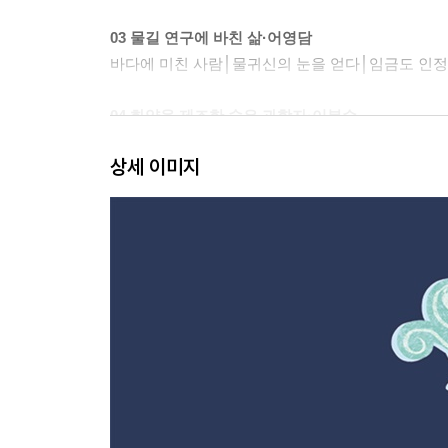
03 물길 연구에 바친 삶·어영담
바다에 미친 사람│물귀신의 눈을 얻다│임금도 인정
04 화약을 제조한 숨은 과학자·이봉수
과학자의 자질을 가진 관리│임진왜란은 화약 전쟁
상세 이미지
05 조총의 비밀을 밝혀라·정사준
의로운 양반의 새로운 도전│신분을 넘어선 의기투
06 한산해전을 승리로 이끈 천재 전략가·이운룡
원균을 움직인 부하│경상도 앞바다를 지켜라│일본을
07 이순신의 숨은 후원자·이억기
벼랑 끝에 선 이순신을 구하다│두 영웅의 진한 우
08 우리 역사의 진정한 영웅·이순신