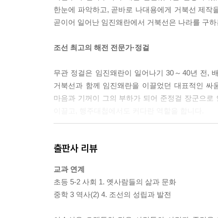
한눈에 파악하고, 곧바로 나대용에게 거북선 제작을
곧이어 일어난 임진왜란에서 거북선은 나라를 구하는
조선 최고의 해전 전문가·정걸
무관 정걸은 임진왜란이 일어나기 30～40년 전, 
거북선과 함께 임진왜란을 이끌었던 대표적인 싸움
마음과 기꺼이 그의 부하가 되어 준정걸 장군으로 
이끌고, 행주대첩에서도 커다란 역할을 합니다.
물길 연구에 바친 삶·어영담
출판사 리뷰
해전에서 승리의 관건은 바닷물의 흐름을 얼마나 
교과 연계
이순신을 만든 숨은 영웅입니다. 물길 전문가를 
초등 5-2 사회 1. 옛사람들의 삶과 문화
마련합니다. 어영담은 이후 31인의 특공대를 조직
중학 3 역사(2) 4. 조선의 성립과 발전
화약을 제조한 숨은 과학자·이봉수