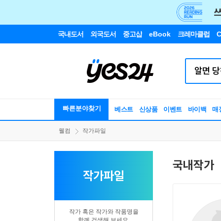
국내도서
외국도서
중고샵
eBook
크레마클럽
C
빠른분야찾기
베스트
신상품
이벤트
바이백
매
웰컴
작가파일
국내작가
작가파일
작가 혹은 작가와 작품명을
함께 검색해 보세요.