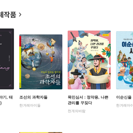
체작품
야기, 태
조선의 과학자들
목민심서 : 정약용, 나쁜
이순신을 
)
관리를 꾸짖다
한겨레아이들
한겨레아
천개의바람