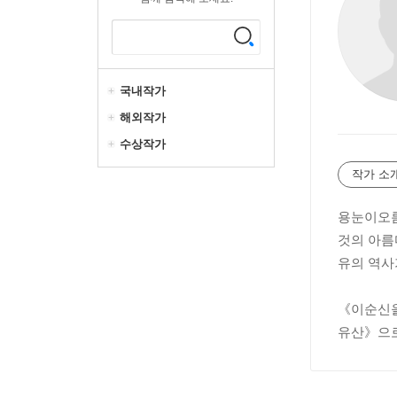
국내작가
해외작가
수상작가
작가 소
용눈이오름
것의 아름
유의 역사
《이순신을
유산》으로