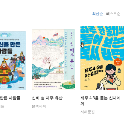
최신순
베스트순
만든 사람들
신비 섬 제주 유산
제주 4·3을 묻는 십대에
게
이들
블랙피쉬
서해문집