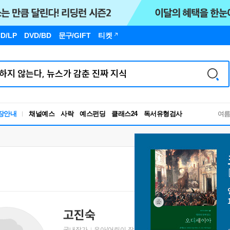
D/LP
DVD/BD
문구
/GIFT
티켓
독서유형검사
장안내
채널예스
사락
예스펀딩
클래스24
RBTI Lab
여
독서유형검사
고진숙
국내작가
유아/어린이 작가