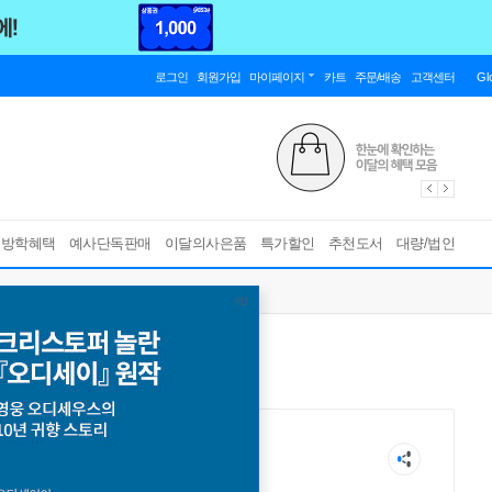
로그인
회원가입
마이페이지
카트
주문/배송
고객센터
Gl
름방학혜택
예사단독판매
이달의사은품
특가할인
추천도서
대량/법인