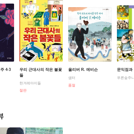
 4·3
우리 근대사의 작은 불꽃
올리버 R. 에비슨
문익점과
들
샘터
푸른숲주
한겨레아이들
품절
절판
뷰