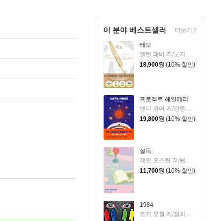
이 분야 베스트셀러
더보기
테오
앨런 레비 저/노지양 역
18,900
원
(10% 할인)
프로젝트 헤일메리
앤디 위어 저/강동혁 역
19,800
원
(10% 할인)
설득
제인 오스틴 저/원영선,전신화 공역
11,700
원
(10% 할인)
1984
조지 오웰 저/정회성 역