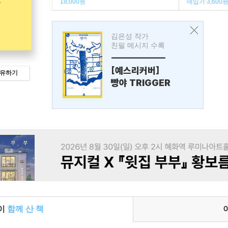
18,000원
매입가 3,600
김은성 작가
친필 메시지 수록
---------------
[예스리커버]
유하기
빵야 TRIGGER
들이
함께 산 책