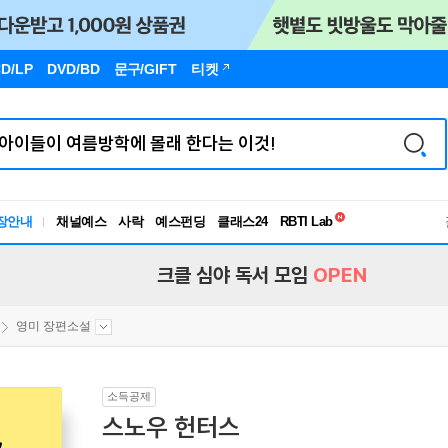
D/LP
DVD/BD
문구
/GIFT
티켓
독서유형검사
장안내
채널예스
사락
예스펀딩
클래스24
RBTI Lab
독서유형검사
크클 심야 독서 모임
OPEN
영미 장편소설
소득공제
스노우 헌터스