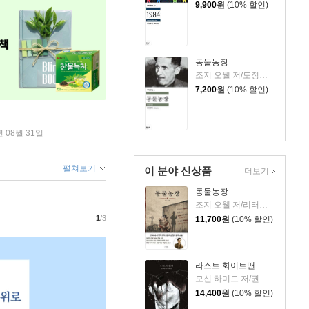
9,900
원
(10% 할인)
동물농장
조지 오웰 저/도정일 역
7,200
원
(10% 할인)
년 08월 31일
펼쳐보기
이 분야 신상품
더보기
동물농장
조지 오웰 저/리터링크 역
1
/3
11,700
원
(10% 할인)
라스트 화이트맨
모신 하미드 저/권상미 역
14,400
원
(10% 할인)