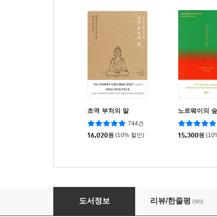
초역 부처의 말
노르웨이의 
744건
16,020
원
(10% 할인)
15,300
원
(10
스노우 헌터스
도서정보
리뷰/한줄평
(9/0)