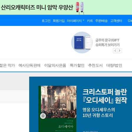
로그인
회원가입
마이페이지
카트
주문/배송
고객센터
Gl
젊은 작가
예사단독판매
이달의사은품
특가할인
추천도서
대량/법인