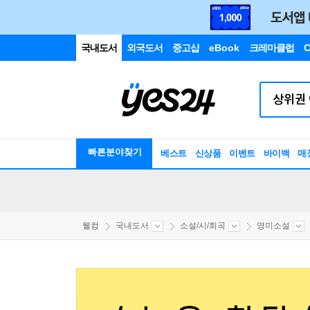
국내도서
외국도서
중고샵
eBook
크레마클럽
C
빠른분야찾기
베스트
신상품
이벤트
바이백
매
웰컴
국내도서
소설/시/희곡
영미소설