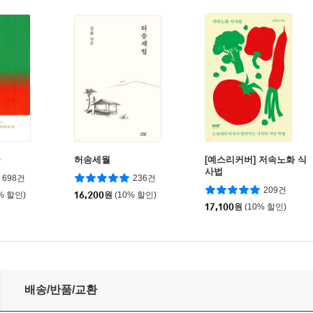
숲
허송세월
[예스리커버] 저속노화 식
사법
698건
236건
209건
% 할인)
16,200
원
(10% 할인)
17,100
원
(10% 할인)
배송/반품/교환