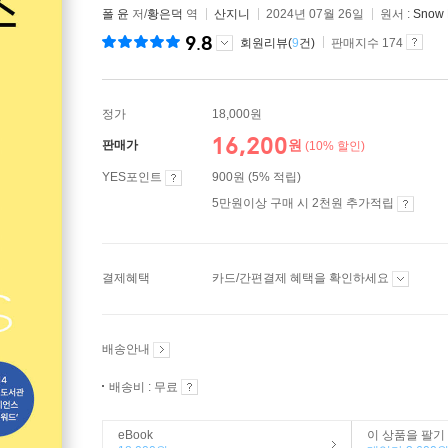
폴 윤
저/
황은덕
역
산지니
2024년 07월 26일
원서 :
Snow 
9.8
회원리뷰(
9
건)
판매지수 174
정가
18,000원
16,200
원
판매가
(10% 할인)
YES포인트
900원 (5% 적립)
5만원이상 구매 시 2천원 추가적립
결제혜택
카드/간편결제 혜택을 확인하세요
배송안내
배송비 : 무료
eBook
이 상품을 팔기