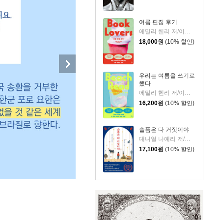
여름 편집 후기
에밀리 헨리 저/이미정 역
18,000
원
(10% 할인)
우리는 여름을 쓰기로
했다
에밀리 헨리 저/이미정 역
16,200
원
(10% 할인)
슬픔은 다 거짓이야
대니얼 나예리 저/김래경 역
17,100
원
(10% 할인)