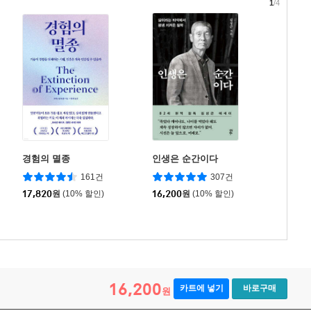
1
/4
경험의 멸종
인생은 순간이다
161건
307건
17,820
원
(10% 할인)
16,200
원
(10% 할인)
16,200
카트에 넣기
바로구매
원