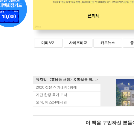
미리보기
사이즈비교
카드뉴스
공
뮤지컬 〈휴남동 서점〉X 황보름 작가 북토크
2026 젊은 작가 1위 : 청예
기간 한정 특가 도서
오직, 예스24에서만
이 책을 구입하신 분