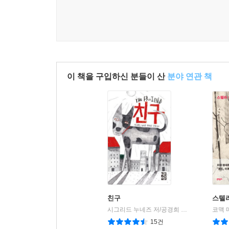
이 책을 구입하신 분들이 산
분야 연관 책
친구
스텔
시그리드 누네즈 저/공경희 역
열린책들
코맥 
|
15건