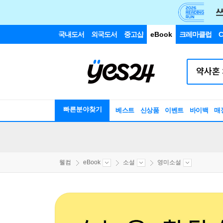
국내도서
외국도서
중고샵
eBook
크레마클럽
C
빠른분야찾기
베스트
신상품
이벤트
바이백
매
웰컴
eBook
소설
영미소설