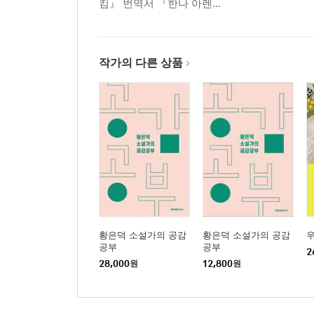
킴』 번역서 『한나 아렌...
작가의 다른 상품
황은덕 소설가의 공감
황은덕 소설가의 공감
우
공부
공부
2
28,000
원
12,800
원