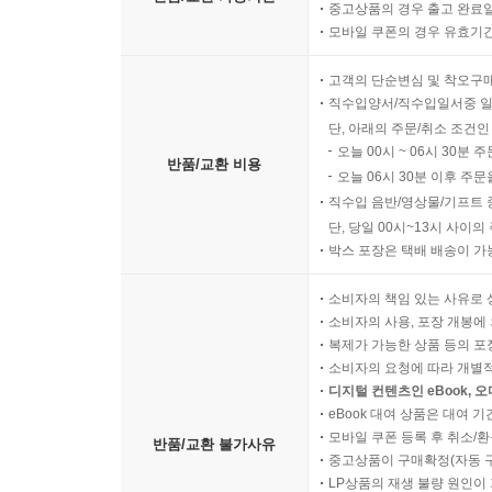
중고상품의 경우 출고 완료일
모바일 쿠폰의 경우 유효기간(
고객의 단순변심 및 착오구
직수입양서/직수입일서중 일
단, 아래의 주문/취소 조건인
오늘 00시 ~ 06시 30분 
반품/교환 비용
오늘 06시 30분 이후 주문
직수입 음반/영상물/기프트 
단, 당일 00시~13시 사이
박스 포장은 택배 배송이 가
소비자의 책임 있는 사유로 
소비자의 사용, 포장 개봉에 
복제가 가능한 상품 등의 포장을 
소비자의 요청에 따라 개별
디지털 컨텐츠인 eBook, 
eBook 대여 상품은 대여 기
모바일 쿠폰 등록 후 취소/환
반품/교환 불가사유
중고상품이 구매확정(자동 
LP상품의 재생 불량 원인이 기