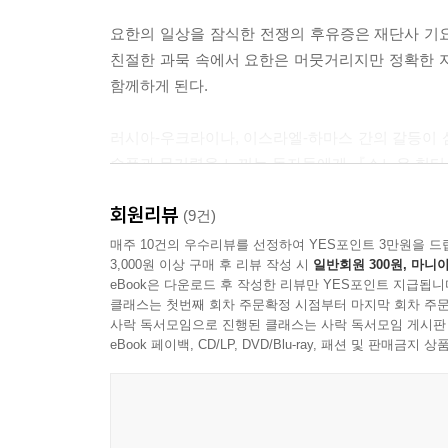
요한의 일상을 잠식한 전쟁의 후유증은 재단사 기요
친절한 과묵 속에서 요한은 머뭇거리지만 정확한 
함께하게 된다.
러시아-우크라이나, 이스라엘-하마스 간의 갈등이 
슬픔과 무기력을 느끼는 독자들에게 『스노우 헌터
회원리뷰
한국전쟁 후 제3국으로 향한 북한군 포로 요한,
(9건)
그리고『광장』의 이명준
매주 10건의 우수리뷰를 선정하여 YES포인트 3만원을 드
3,000원 이상 구매 후 리뷰 작성 시
일반회원 300원, 마니아
eBook은 다운로드 후 작성한 리뷰만 YES포인트 지급됩니
그 겨울, 비가 내릴 때, 그는 브라질에 도착했다. _ p.
클래스는 첫번째 회차 주문확정 시점부터 마지막 회차 주문
사락 독서모임으로 진행된 클래스는 사락 독서모임 게시판
요한은 비가 내리는 겨울, 바다를 건너 브라질에
eBook 페이백, CD/LP, DVD/Blu-ray, 패션 및 판매금
헌터스』는 『광장』의 이명준을 떠오르게 한다. 
제시했지만 한반도를 떠나 인도를 향하던 도중에
독자들은 요한을 통해 그 삶의 가능성을 경험할 수 