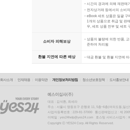
시간의 경과에 의해 재판매가
전자상거래 등에서의 소비자
eBook 세트 상품은 일괄 
1개의 상품으로 취급 및 판매
우, 세트 상품 전부 및 세트
상품의 불량에 의한 반품, 교
소비자 피해보상
준하여 처리됨
환불 지연에 따른 배상
대금 환불 및 환불 지연에 
회사소개
인재채용
이용약관
개인정보처리방침
청소년보호정책
도서홍보안내
대표 : 김석환, 최세라
주소 : 서울시 영등포구 은행로 11, 5층~6층(여의도동,일신
사업자등록번호 : 229-81-37000 통신판매업신고 : 제 200
이메일 : yes24help@yes24.com 호스팅 서비스사업자 :
Copyright ⓒ YES24 Corp. All Rights Reserved.