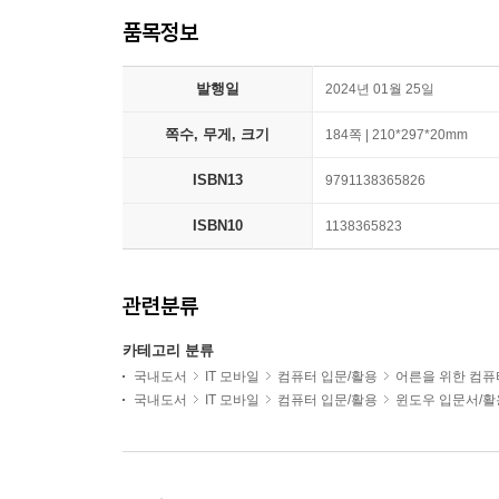
품목정보
발행일
2024년 01월 25일
쪽수, 무게, 크기
184쪽 | 210*297*20mm
ISBN13
9791138365826
ISBN10
1138365823
관련분류
카테고리 분류
국내도서
IT 모바일
컴퓨터 입문/활용
어른을 위한 컴퓨
국내도서
IT 모바일
컴퓨터 입문/활용
윈도우 입문서/활