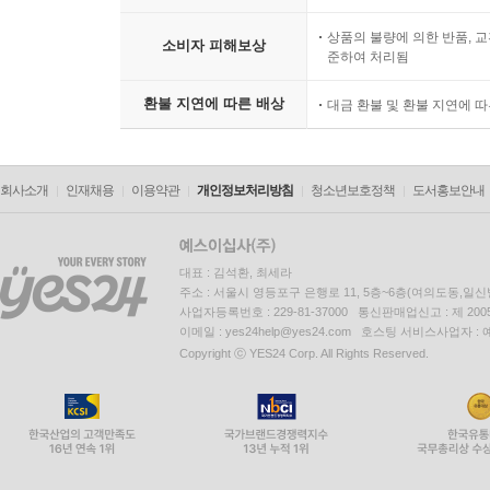
상품의 불량에 의한 반품, 교
소비자 피해보상
준하여 처리됨
환불 지연에 따른 배상
대금 환불 및 환불 지연에 
회사소개
인재채용
이용약관
개인정보처리방침
청소년보호정책
도서홍보안내
대표 : 김석환, 최세라
주소 : 서울시 영등포구 은행로 11, 5층~6층(여의도동,일신
사업자등록번호 : 229-81-37000 통신판매업신고 : 제 200
이메일 : yes24help@yes24.com 호스팅 서비스사업자 :
Copyright ⓒ YES24 Corp. All Rights Reserved.