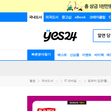
국내도서
외국도서
중고샵
eBook
크레마클럽
C
빠른분야찾기
베스트
신상품
이벤트
바이백
매
웰컴
국내도서
IT 모바일
컴퓨터 입문/활...