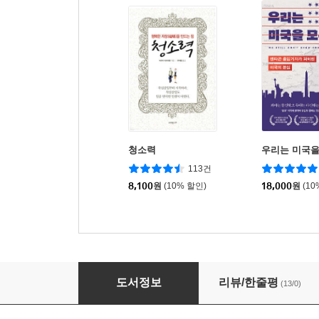
청소력
우리는 미국을
113건
8,100
원
(10% 할인)
18,000
원
(10
할 수 있다! 컴퓨터 기초 (Windows 10)
도서정보
리뷰/한줄평
(13/0)