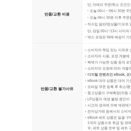
단, 아래의 주문/취소 조건인
오늘 00시 ~ 06시 30분 
반품/교환 비용
오늘 06시 30분 이후 주문
직수입 음반/영상물/기프트 
단, 당일 00시~13시 사이
박스 포장은 택배 배송이 가
소비자의 책임 있는 사유로 
소비자의 사용, 포장 개봉에 
복제가 가능한 상품 등의 포장을 
소비자의 요청에 따라 개별
디지털 컨텐츠인 eBook, 
eBook 대여 상품은 대여 기
모바일 쿠폰 등록 후 취소/환
반품/교환 불가사유
중고상품이 구매확정(자동 
LP상품의 재생 불량 원인이 기
시간의 경과에 의해 재판매가
전자상거래 등에서의 소비자
eBook 세트 상품은 일괄 
1개의 상품으로 취급 및 판매
우, 세트 상품 전부 및 세트