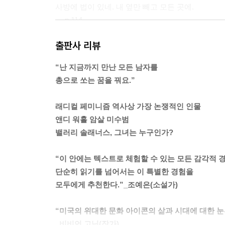
사방에 법이 있네. 내 옆만 빼고 모든 곳에.
--- p.114
출판사 리뷰
포기는 답이 아니고 지랄이 답이야.
--- p.122
“난 지금까지 만난 모든 남자를
총으로 쏘는 꿈을 꿔요.”
난 진단서 따위 없어도 돼요. 메릴랜드대학교 학위가 
랄 염병. 매일 지옥에서 눈뜨는 나날이 악몽 같다.
래디컬 페미니즘 역사상 가장 논쟁적인 인물
--- p.125
앤디 워홀 암살 미수범
밸러리 솔래너스, 그녀는 누구인가?
죽음은 검다. 잠은 검다. 밤은 검다. 주위가 검으면 
--- p.141
“이 안에는 텍스트로 체험할 수 있는 모든 감각적 
단순히 읽기를 넘어서는 이 특별한 경험을
죽음은 되돌릴 수 없어. 성별은 되돌릴 수 없어. 배
모두에게 추천한다.”_조예은(소설가)
--- p.161
“미국의 위대한 문화 아이콘의 삶과 시대에 대한 눈
결혼한 여자는 모두 매춘부다. 진짜 창녀만이 진짜 
_비비언 고닉(작가)