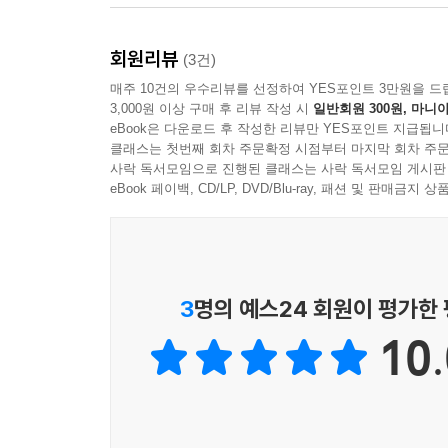
작가였으며 매춘으로 생계비를 벌었다. 그녀가 쓴
앤디 워홀을 쏘아 죽이려던 여성의 운명을 그린 열
자신은 “몹시 진지하게” 쓴 글이라고 반박했다.
회원리뷰
(3건)
- [리르](프랑스)
자신은 그들과 철저히 거리를 두고자 했다. 어
매주 10건의 우수리뷰를 선정하여 YES포인트 3만원을 드
중퇴했다. 편집증적 조현병을 앓으며 여생 동안 정신
눈부시고 다층적이며 황홀하다. 얼음처럼 차가운 시
3,000원 이상 구매 후 리뷰 작성 시
일반회원 300원, 마니아
eBook은 다운로드 후 작성한 리뷰만 YES포인트 지급됩니
- [스벤스카 다그블라데트](스웨덴)
“이게 내 인생이에요.
클래스는 첫번째 회차 주문확정 시점부터 마지막 회차 주문
사락 독서모임으로 진행된 클래스는 사락 독서모임 게시판
내 인생에서 도망치고 싶지 않아요.
희귀한 힘을 가진 이 소설은 거부할 수 없는 유혹을
eBook 페이백, CD/LP, DVD/Blu-ray, 패션 및 판매금
난 밸러리 솔래너스라고요.”
- [르몽드](프랑스)
난 내가 싫지만 죽고 싶진 않아. 사라지고 싶지 않
무한히 매력적인 개인에 대한 부드럽지만 예리한 통
목소리라도. 햇빛을 점점 가리는 이 암흑만 아니라면
- [도이칠란트 라디오 컬터르](독일)
3
명의 예스24 회원이 평가한
작가는 작품을 시작하기 전에 이렇게 밝힌다. “『
10.
둔 환상문학이다. 밸러리 솔래너스에 대해 알려진 
밸러리 솔래너스 자신을 포함해, 모두 허구의 산
홀로 죽어가는 밸러리가 있는 호텔방으로 간다. 2
사유와 시적인 문체를 통해 밸러리의 삶과 환상이