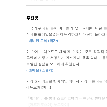
--- p.282
“기억해…… 기억해……
난 전두엽 절제술을 받은 번식용 암소 같은 삶을 받
추천평
나는 이곳에서 유일하게
--- p.285
정신이 온전한 여자라는 걸 기억해.”
미국의 위대한 문화 아이콘의 삶과 시대에 대한 눈
모성은 사회 변화의 잠재력이에요. 가치 있는 모든 
정서를 불러일으켰는지 목격하고서 대단히 놀라고 
난 전두엽 절제술을 받은 번식용 암소 같은 삶을 받
--- p.290
- 비비언 고닉 (작가)
1968년 6월 8일, 세계적인 팝아티스트 앤디 워홀
여자는 본능적으로 알아, 타인을 해하는 일만이 유
이 안에는 텍스트로 체험할 수 있는 모든 감각적 
이때 입은 심각한 부상으로 워홀은 죽을 때까지 정
--- p.371
혼란과 사랑이 선명하게 만져진다. 책을 덮어도 유
팩토리를 드나들었으며 워홀의 영화에 단역으로 출연
특별한 경험을 모두에게 추천한다.
때문에 총을 쐈다고 경찰에 진술했다. 그러나 워
주어진 정체성이란 없어. 여성도 없고, 남성도 없고,
- 조예은 (소설가)
하지만 솔래너스는 워홀이 그녀의 희곡을 훔치기 
극.
스토킹했다. 앤디 워홀 살인미수죄로 기소된 재
가장 천재적으로 반항적인 책이자 가장 아름다운 책
받았다.
--- p.401
- [뉴요커](미국)
『밸러리』를 통해 스트리츠베리는 북유럽 현대문학
밸러리 솔래너스, 그녀는 누구인가? 1936년 4
- [아프텐포스텐](노르웨이)
페미니스트이자 그 시절에는 흔치 않은 공개적인