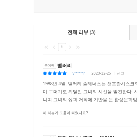
총으로 쏘았을까? 그녀는 예술가 혹은 운동가일까?
밸러리 솔래너스의 마지막에 대한 또다른 가능성을 
전체 리뷰
(3)
1
밸러리
종이책
y******n
2023-12-25
신고
|
|
|
1988년 4월, 밸러리 솔래너스는 샌프란시스코
미 구더기로 뒤덮인 그녀의 시신을 발견한다. 사
니며 그녀의 삶과 저작에 기반을 둔 환상문학임
이 리뷰가 도움이 되었나요?