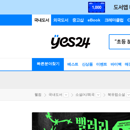
국내도서
외국도서
중고샵
eBook
크레마클럽
C
빠른분야찾기
베스트
신상품
이벤트
바이백
매
웰컴
국내도서
소설/시/희곡
북유럽소설