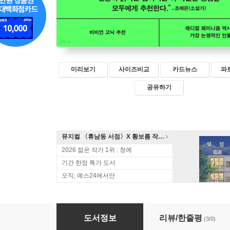
미리보기
사이즈비교
카드뉴스
파
공유하기
뮤지컬 〈휴남동 서점〉X 황보름 작가 북토크
2026 젊은 작가 1위 : 청예
기간 한정 특가 도서
오직, 예스24에서만
밸러리
도서정보
리뷰/한줄평
(3/0)