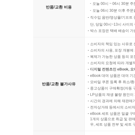
오늘 00시 ~ 06시 30분 
반품/교환 비용
오늘 06시 30분 이후 주문
직수입 음반/영상물/기프트 
단, 당일 00시~13시 사이
박스 포장은 택배 배송이 가
소비자의 책임 있는 사유로 
소비자의 사용, 포장 개봉에 
복제가 가능한 상품 등의 포장을 
소비자의 요청에 따라 개별
디지털 컨텐츠인 eBook, 
eBook 대여 상품은 대여 기
모바일 쿠폰 등록 후 취소/환
반품/교환 불가사유
중고상품이 구매확정(자동 
LP상품의 재생 불량 원인이 기
시간의 경과에 의해 재판매가
전자상거래 등에서의 소비자
eBook 세트 상품은 일괄 
1개의 상품으로 취급 및 판매
우, 세트 상품 전부 및 세트