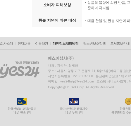
상품의 불량에 의한 반품, 교
소비자 피해보상
준하여 처리됨
환불 지연에 따른 배상
대금 환불 및 환불 지연에 
회사소개
인재채용
이용약관
개인정보처리방침
청소년보호정책
도서홍보안내
대표 : 김석환, 최세라
주소 : 서울시 영등포구 은행로 11, 5층~6층(여의도동,일신
사업자등록번호 : 229-81-37000 통신판매업신고 : 제 200
이메일 : yes24help@yes24.com 호스팅 서비스사업자 :
Copyright ⓒ YES24 Corp. All Rights Reserved.