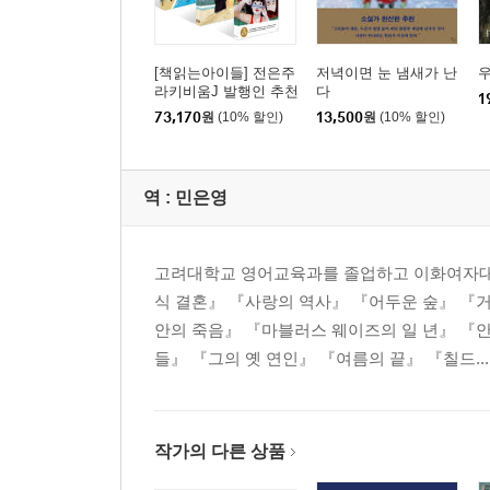
[책읽는아이들] 전은주
저녁이면 눈 냄새가 난
라키비움J 발행인 추천
다
1
초등 5~6학년 세트
73,170
원
(10% 할인)
13,500
원
(10% 할인)
역 :
민은영
고려대학교 영어교육과를 졸업하고 이화여자대
식 결혼』 『사랑의 역사』 『어두운 숲』 『
안의 죽음』 『마블러스 웨이즈의 일 년』 『
들』 『그의 옛 연인』 『여름의 끝』 『칠드...
작가의 다른 상품