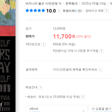
버지니아 울프
저/
민은영
역
문학동네
2025년 05월 14일
10.0
회원리뷰(
1
건)
판매지수 936
정가
13,000원
11,700
원
판매가
(10% 할인)
YES포인트
650원 (5% 적립)
5만원이상 구매 시 2천원 추가적립
결제혜택
카드/간편결제 혜택을 확인하세요
배송안내
배송비 : 유료 (도서 15,000원 이상 무료)
eBook
이 상품을 팔기