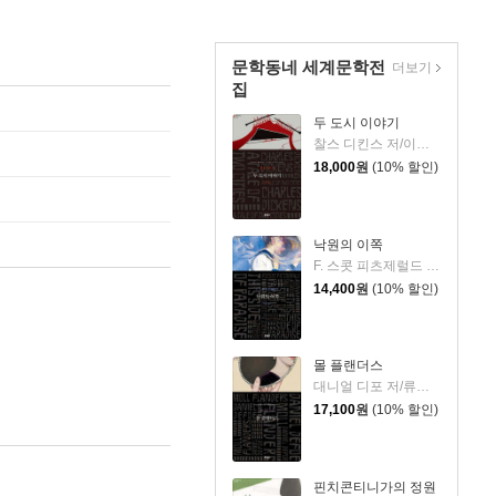
문학동네 세계문학전
더보기
집
두 도시 이야기
찰스 디킨스 저/이인규 역
18,000
원
(10% 할인)
낙원의 이쪽
F. 스콧 피츠제럴드 저/황유원 역
14,400
원
(10% 할인)
몰 플랜더스
대니얼 디포 저/류경희 역
17,100
원
(10% 할인)
핀치콘티니가의 정원