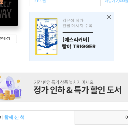
9,100원
매입가 2,600
김은성 작가
친필 메시지 수록
---------------
[예스리커버]
유하기
빵야 TRIGGER
들이
함께 산 책