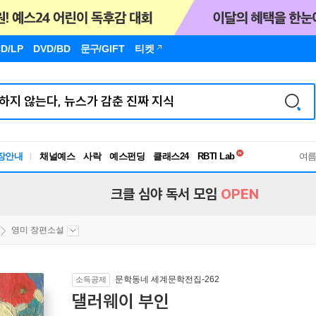
D/LP
DVD/BD
문구
/GIFT
티켓
독서유형검사
RBTI Lab
장안내
채널예스
사락
예스펀딩
클래스24
독서유형검사
여
크클 심야 독서 모임
OPEN
영미 장편소설
문학동네 세계문학전집-262
소득공제
댈러웨이 부인