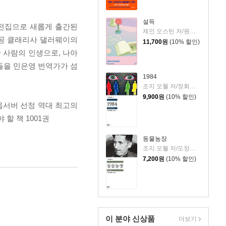
설득
학전집으로 새롭게 출간된
제인 오스틴 저/원영선,전신화 공역
인공 클래리사 댈러웨이의
11,700
원
(10% 할인)
한 사람의 인생으로, 나아
들을 민은영 번역가가 섬
1984
조지 오웰 저/정회성 역
9,900
원
(10% 할인)
 옵서버 선정 역대 최고의
 할 책 1001권
동물농장
조지 오웰 저/도정일 역
7,200
원
(10% 할인)
이 분야 신상품
더보기