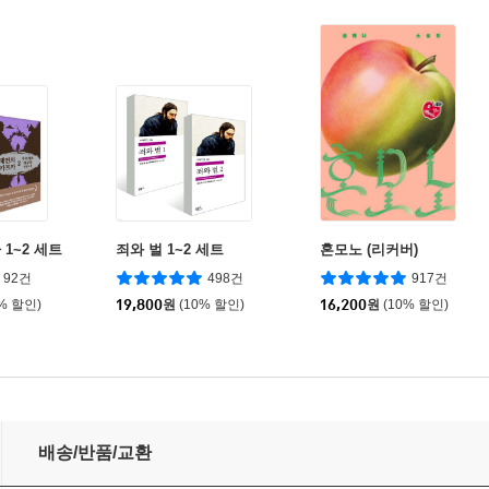
1~2 세트
죄와 벌 1~2 세트
혼모노 (리커버)
92건
498건
917건
0% 할인)
19,800
원
(10% 할인)
16,200
원
(10% 할인)
배송/반품/교환