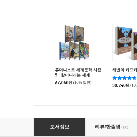
휴머니스트 세계문학 시즌
해변의 카프카 
5 : 할머니라는 세계
67,050
원
(10% 할인)
30,240
원
(1
댈러웨이 부인
도서정보
리뷰/한줄평
(1/0)