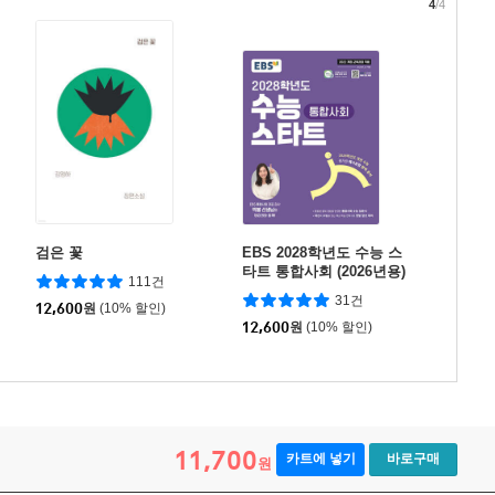
4
/4
검은 꽃
EBS 2028학년도 수능 스
타트 통합사회 (2026년용)
111건
31건
12,600
원
(10% 할인)
12,600
원
(10% 할인)
11,700
카트에 넣기
바로구매
원