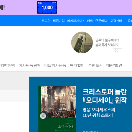
로그인
회원가입
마이페이지
카트
주문/배송
고객센터
Gl
름방학혜택
예사단독판매
이달의사은품
특가할인
추천도서
대량/법인