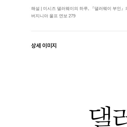
해설 | 미시즈 댈러웨이의 하루, 『댈러웨이 부인』의 
버지니아 울프 연보 279
상세 이미지