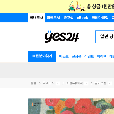
국내도서
외국도서
중고샵
eBook
크레마클럽
C
빠른분야찾기
베스트
신상품
이벤트
바이백
매
웰컴
국내도서
소설/시/희곡
영미소설