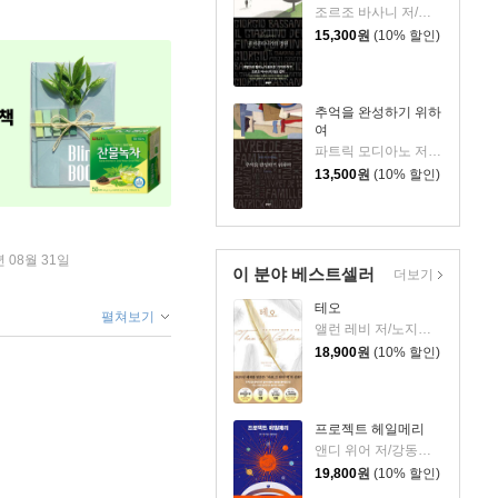
조르조 바사니 저/이현경 역
15,300
원
(10% 할인)
추억을 완성하기 위하
여
파트릭 모디아노 저/김화영 역
13,500
원
(10% 할인)
년 08월 31일
이 분야 베스트셀러
더보기
테오
펼쳐보기
앨런 레비 저/노지양 역
18,900
원
(10% 할인)
프로젝트 헤일메리
앤디 위어 저/강동혁 역
19,800
원
(10% 할인)