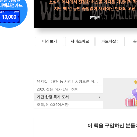
미리보기
사이즈비교
파트너샵
공
뮤지컬 〈휴남동 서점〉X 황보름 작가 북토크
2026 젊은 작가 1위 : 청예
기간 한정 특가 도서
오직, 예스24에서만
이 책을 구입하신 분