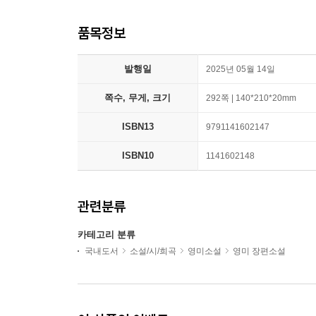
품목정보
발행일
2025년 05월 14일
쪽수, 무게, 크기
292쪽 | 140*210*20mm
ISBN13
9791141602147
ISBN10
1141602148
관련분류
카테고리 분류
국내도서
소설/시/희곡
영미소설
영미 장편소설