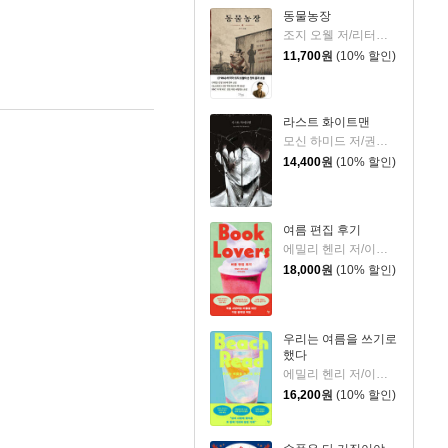
동물농장
조지 오웰 저/리터링크 역
11,700
원
(10% 할인)
라스트 화이트맨
모신 하미드 저/권상미 역
14,400
원
(10% 할인)
여름 편집 후기
에밀리 헨리 저/이미정 역
18,000
원
(10% 할인)
우리는 여름을 쓰기로
했다
에밀리 헨리 저/이미정 역
16,200
원
(10% 할인)