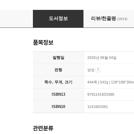
상상 속의 삶
도서정보
리뷰/한줄평
(15/13)
품목정보
발행일
2026년 06월 04일
판형
양장
쪽수, 무게, 크기
444쪽 | 542g | 128*188*30
ISBN13
9791141603380
ISBN10
1141603381
관련분류