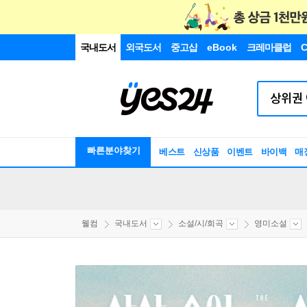
국내도서
외국도서
중고샵
eBook
크레마클럽
C
빠른분야찾기
베스트
신상품
이벤트
바이백
매
웰컴
국내도서
소설/시/희곡
영미소설