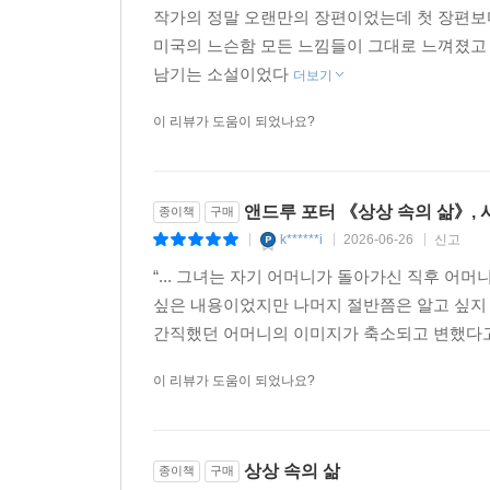
N********6
2026-07-13
신고
|
|
|
작가의 정말 오랜만의 장편이었는데 첫 장편보
미국의 느슨함 모든 느낌들이 그대로 느껴졌고
남기는 소설이었다
더보기
이 리뷰가 도움이 되었나요?
앤드루 포터 《상상 속의 삶》, 
종이책
구매
k******i
2026-06-26
신고
|
|
|
“... 그녀는 자기 어머니가 돌아가신 직후 어
싶은 내용이었지만 나머지 절반쯤은 알고 싶지
간직했던 어머니의 이미지가 축소되고 변했다고 느꼈다
이 리뷰가 도움이 되었나요?