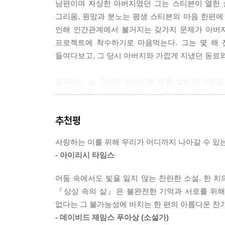
남편이며 자상한 아버지였던 그는 스티븐이 열한 
거나 상징적인 덫에 갇히는 장면이 나올 때마다 “도
그리움, 원망과 분노는 평생 스티븐의 마음 한편에
이. 어쩌면 인생에 대한, 어쩌면 자신의 인생에 대한
인해 인간관계에서 불거지는 갖가지 문제가 아버지
--- p.369
프로젝트에 착수하기로 마음먹는다. 그는 몇 해 
들여다보고, 그 당시 아버지와 가깝게 지냈던 동료
그 순간 아버지에게 느낀 그토록 강렬한 분노를 이후
버지를 해쳤을 거라고 확신했다. 나는 아버지에게 
결국에는 늘 그랬듯 아버지의 책을 살피게 되었고
고 줄 수 있었던 삶을 박탈했듯이. 아버지는 그 삶
내면세계를 이해하게 해줄 사소한 메모라도 찾으려 
으로써, 단지 그 자신으로 존재함으로써.
망가뜨리고 사랑하는 사람들에게 상처를 주려 하는지
--- p.392
추천평
소설은 1980년대와 현재를 오가며 이어진다. 캘
그후 한 달이 채 안 되어 아버지는 공식적으로 사라
사랑하는 이를 위해 우리가 어디까지 나아갈 수 있
오래된 기억의 편린들이 끼어든다. 아버지를 생각
끝으로 아버지가 실존한다는 증거―전화번호, 영구 
- 아이리시 타임스
초대해 수영장에서 파티를 즐기곤 했던 아버지.
전혀 알지 못했다. 그저 내 삶에서 어떤 것이 돌이킬
야자수와 황금빛 노을을 배경으로 칵테일을 마시고
--- pp.396~397
어둠 속에서도 빛을 잃지 않는 찬란한 소설. 한 치
무르익은 어느 밤, 아버지의 운명은 송두리째 달
『상상 속의 삶』은 불완전한 기억과 서로를 위해
잘못되었다는 느낌, 돌이킬 수 없는 심각한 일이 일
아이였던 아버지, 십대 소년이었던 아버지, 대학생이
없다는 그 불가능성에 바치는 한 편의 아름다운 찬가
은 교수였던 아버지, 정겨운 친구였던 아버지의 사진
- 데이비드 제임스 푸아상 (소설가)