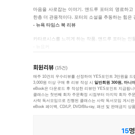
부모님의 디너파티를 생각하면 늘 떠오르는 건 
아무것도 말해주지 않는 덧없는 순간들, 언제나 변
깜빡거리는 아버지의 간이 극장, 푸르른 장관을
마음을 사로잡는 이야기. 앤드루 포터의 명료하고
--- p.400
영문과에서 촉망받는 젊은 교수로 자리잡기 시작하던
한층 더 관용적이다. 포터의 소설을 추동하는 힘은 
맞아떨어진다 싶기도 한데, 바로 그 유명한 뒷마당 
- 뉴욕 타임스 북 리뷰
상상 속의 삶에서는 모든 것이 다르다.
카타르시스를 느끼게 하는 작품. 앤드루 포터는 인
우리가 상상하지 못한 또다른 삶의 가능성
--- p.421
- 뉴요커
상실의 자리를 되짚어 가닿은 투명한 진실
명실공히 믿고 읽는 작가로 자리매김한 앤드루 포터
갑작스러운 아버지의 부재는 어린 스티븐에게 감당
회원리뷰
(15건)
리처드 예이츠를 떠올리게 하는 섬세한 심리적 통찰
이어가고 있을 비밀스러운 삶을 상상한다. 아버지
- NPR
매주 10건의 우수리뷰를 선정하여 YES포인트 3만원을 드
모르는 또다른 면이 있었던 걸까? 지금 아버지는
3,000원 이상 구매 후 리뷰 작성 시
일반회원 300원, 마니아
수수께끼다. 원망스럽고, 그립고, 안쓰러운 아버지.
eBook은 다운로드 후 작성한 리뷰만 YES포인트 지급됩니
담담한 확신과 우아하고도 정확한 시선으로 나아가는
아버지처럼 자신을 버리고 떠나갈까봐 스티븐은 두
클래스는 첫번째 회차 주문확정 시점부터 마지막 회차 주문
가장 섬세한 작가 앤드루 포터, 그가 시선을 두는 
사락 독서모임으로 진행된 클래스는 사락 독서모임 게시판
- 킴벌리 킹 파슨스
eBook 페이백, CD/LP, DVD/Blu-ray, 패션 및 판매금
앨리슨은 요즘 내가 그렇게 불행한 이유가 뭐라고 생
의문 때문에 그런 것 같다고, 늘 그것이 문제였다고 
더없이 완벽한 해변의 분위기를 물씬 풍기는 이 소설
그리고 따스한 연민은 도저히 책을 내려놓을 수 없게
15
명
아버지가 남긴 흔적과, 사람들과 나눈 대화를 종합