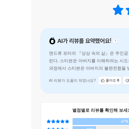
- 에스콰이어
상상한 아버지의 삶, 어머니가 동반자로서 함께 겪
서로 모순되고 엇갈린다. 저마다의 사실과 일화
지혜롭고 우아하다. 앤드루 포터는 성장기의 혼란과
피해자이기도 하고, “무척 재미있고 카리스마가 있”
한 인간이었다는 사실을 깨닫게 되는 순간의 아픔을
될수록, 아버지는 더욱 낯설고 불가해한 존재로 다
- 마누엘 무뇨스
갈래로 존재하는 삶, 그 수많은 가능성 사이를 헤매
AI가 리뷰를 요약했어요!
『상상 속의 삶』은 우리가 사랑하는 사람, 그리고
아들 사이의 균열을 응시하는 앤드루 포터는 끝까지
덧없고 불가해한 생 한가운데 선 스티븐은 빛바랜 기
앤드류 포터의 『상상 속의 삶』은 주인공
- 자이 차크라바티
못했던 이상한 우회로에 도착한 기분”으로 어렵사리 
린다. 스티븐은 아버지를 이해하려는 시도를
누구도 아닌 자신의 삶 쪽으로.
과정에서 스티븐은 아버지의 불완전함을 받
오래 마음을 붙드는 내밀한 울림을 지닌 소설. 
다.
보여준다. 신간이 나오면 무조건 읽게 되는 몇몇 작가
이제 우리 주위의 모든 것이 금빛으로 빛났고 세상은 
- 로이 오스트룬 (소설가)
AI 리뷰가 도움이 되었나요?
좋아요
0
정교한 심리 묘사와 속도감 있는 전개가 돋보이는 작
- 커커스 리뷰
별점별로 리뷰를 확인해 보세
지난 기억 속 애틋한 분위기를 탁월하게 불러내는 동
- 북리스트
67%