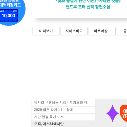
미리보기
사이즈비교
파트너샵
공
뮤지컬 〈휴남동 서점〉X 황보름 작가 북토크
2026 젊은 작가 1위 : 청예
기간 한정 특가 도서
오직, 예스24에서만