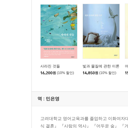
사라진 것들
빛과 물질에 관한 이론
16,200
원
(10% 할인)
14,850
원
(10% 할인)
1
역 :
민은영
고려대학교 영어교육과를 졸업하고 이화여자대
식 결혼』 『사랑의 역사』 『어두운 숲』 『