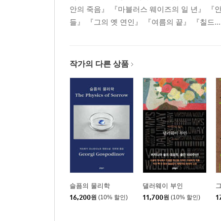
안의 죽음』 『마블러스 웨이즈의 일 년』 『
들』 『그의 옛 연인』 『여름의 끝』 『칠드...
작가의 다른 상품
슬픔의 물리학
댈러웨이 부인
16,200
원
(10% 할인)
11,700
원
(10% 할인)
1