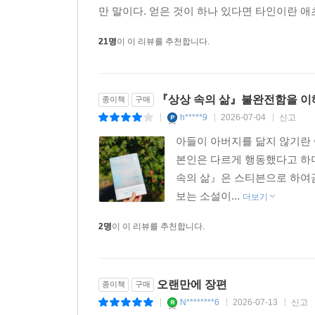
다. 지금은 그 고통조차 흐릿해진 지난날이지만
만 말이다. 얻은 것이 하나 있다면 타인이란 애
21명
이 이 리뷰를 추천합니다.
『상상 속의 삶』불완전함을 이
종이책
구매
h*****9
2026-07-04
신고
|
|
|
아들이 아버지를 닮지 않기란 
본인은 다르게 행동했다고 하더
속의 삶』은 스티븐으로 하여금
보는 소설이...
더보기
2명
이 이 리뷰를 추천합니다.
오랜만에 장편
종이책
구매