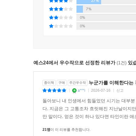
27%
예리한 통찰과 지난날의 기억을 상기시키는 소설. 
7%
- 애니스턴 스타
0%
눈을 뗄 수 없는 흥미진진한 소설.
0%
- 더 타임스 리터러리 서플먼트
예스24에서 우수작으로 선정한 리뷰가
(1건)
있습
누군가를 이해한다는 
종이책
구매
주간우수작
a***i
2026-07-16
신고
|
|
|
돌아보니 내 인생에서 힘들었던 시기는 대부분 
다. 지금은 그 고통조차 흐릿해진 지난날이지만
만 말이다. 얻은 것이 하나 있다면 타인이란 애