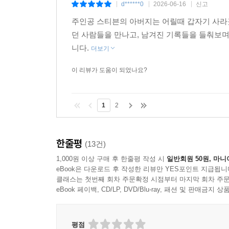
상상 속의 삶
종이책
구매
d******0
2026-06-16
신고
|
|
|
주인공 스티븐의 아버지는 어릴때 갑자기 사라
던 사람들을 만나고, 남겨진 기록들을 들춰보
니다.
더보기
이 리뷰가 도움이 되었나요?
1
2
한줄평
(13건)
1,000원 이상 구매 후 한줄평 작성 시
일반회원 50원, 마니
eBook은 다운로드 후 작성한 리뷰만 YES포인트 지급됩니
클래스는 첫번째 회차 주문확정 시점부터 마지막 회차 주문
eBook 페이백, CD/LP, DVD/Blu-ray, 패션 및 판매금