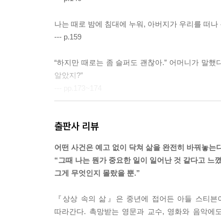
나는 때로 밤에 침대에 누워, 아버지가 우리를 떠나 
--- p.159
“하지만 때로는 좀 슬퍼도 괜찮아.” 어머니가 말했다
알았지?”
--- pp.173~174
그리고 그때 이유 없이 느껴지던 외로움도 기억한다
출판사 리뷰
은 무언가를 그것이 사라지기 훨씬 전부터 그리워하
--- p.238
어떤 사건은 예고 없이 닥쳐 삶을 완전히 바꿔놓는
“그때 나는 뭔가 중요한 일이 일어난 것 같다고 느꼈
“문제는,” 차우가 얼마 뒤에 말했다. “그런 일이 
그게 무엇인지 몰랐을 뿐.”
갑자기 존재하지 않게 될 수 있어. 사라져버릴 수 있
--- p.329
『상상 속의 삶』은 중년에 접어든 아들 스티븐이
따라간다. 촉망받는 영문과 교수, 영화와 음악에
영화 앞부분에서 한 인물이 “도망칠 곳이 없어”라