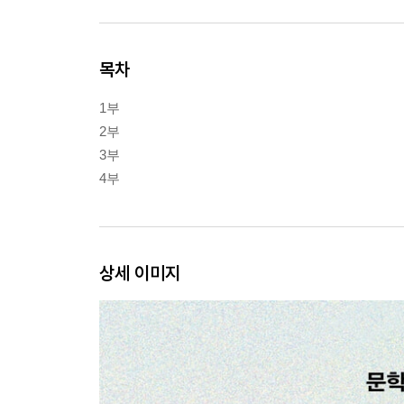
목차
1부
2부
3부
4부
상세 이미지