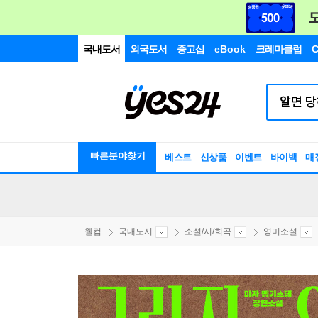
국내도서
외국도서
중고샵
eBook
크레마클럽
C
빠른분야찾기
베스트
신상품
이벤트
바이백
매
웰컴
국내도서
소설/시/희곡
영미소설