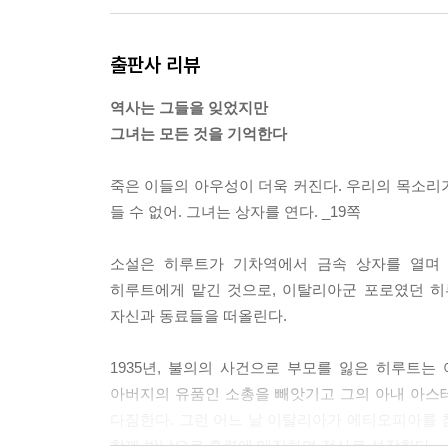
히루트는 재빨리 신문 속 사진을 보고 다시 미님을 
출판사 리뷰
그 사람과 닮았어요, 히루트가 아클릴루에게 속삭인
누구랑 닮았다고? 아클릴루가 주변을 둘러본다.
역사는 그들을 잊었지만
그 사람과 닮았다고요, 잔호이, 황제 말이에요. 히
그녀는 모든 것을 기억한다
저애가 뭐라고 하는 거야? 궁금해진 아스테르가 고
키다네는 신문을 다시 채 간 뒤 얼굴 가까이 가져간
죽은 이들의 아우성이 더욱 커진다. 우리의 목소리가
다. 그러더니 나무로 성큼성큼 걸어가 허리를 숙여
들 수 없어. 그녀는 상자를 연다. _19쪽
--- p.357
소설은 히루트가 기차역에서 금속 상자를 열며
혼자 달리고 있는 병사는 이목구비가 섬세한 군복 
히루트에게 맡긴 것으로, 이탈리아군 포로였던 히
시니아인. (…)
자신과 동료들을 떠올린다.
그 이상한 환영 위로 하늘이 열리더니 한줄기 빛무리
신 모습으로 소총과 창을 위로 향한 채 그 젊은 여자
1935년, 불의의 사건으로 부모를 잃은 히루트
--- p.471
아버지의 유품인 소총을 빼앗기고 그의 아내 아스
다짐한다. 그런 어느 날 이탈리아가 에티오피아를 
그녀가 ‘묻는다’는 의미의 암하라어 단어인 메키베
함께 밤낮으로 훈련에 매진하며 전사로 성장한다.