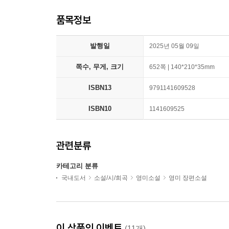
품목정보
발행일
2025년 05월 09일
쪽수, 무게, 크기
652쪽 | 140*210*35mm
ISBN13
9791141609528
ISBN10
1141609525
관련분류
카테고리 분류
국내도서
소설/시/희곡
영미소설
영미 장편소설
이 상품의 이벤트
(11개)