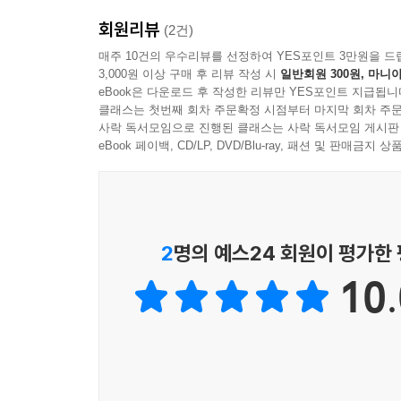
지평을 열었다.
한 여자가 ‘당신은 우리 것을 빼앗기만 한다’라고
회원리뷰
(2건)
- [퍼블리셔스 위클리]
수십 년간 일한 요리사는 전쟁이 터지자 자유를 손
매주 10건의 우수리뷰를 선정하여 YES포인트 3만원을 드
『그림자 왕』은 식민지 정복의 무력한 희생자를 
3,000원 이상 구매 후 리뷰 작성 시
일반회원 300원, 마니아
또한 소설은 다양한 인물의 시점에서 서사를 진행
eBook은 다운로드 후 작성한 리뷰만 YES포인트 지급됩니
대단한 영웅이다. 멩기스테는 야심차게 캔버스를 펼
에토레의 입을 통해서는 그들 역시 가족이 있으며
클래스는 첫번째 회차 주문확정 시점부터 마지막 회차 주문
- [월스트리트 저널]
사락 독서모임으로 진행된 클래스는 사락 독서모임 게시판
한탄을 섬세하게 표현해, ‘그림자 왕’이 등장할 수
eBook 페이백, CD/LP, DVD/Blu-ray, 패션 및 판매금
사회적 차별에도 불구하고 자아를 펼치려는 여성의
기념비적인 소설이다. 멩기스테가 창조한 비범한 
주변 인물들의 목소리가 이야기에 합세하며 소설은 
생존의 대가를 생생하게 보여준다.
- [북리스트]
2
명의 예스24 회원이 평가한
『그림자 왕』은 전쟁 속 여성의 역할에 경의를 표
- [로스앤젤레스 리뷰 오브 북스]
10.