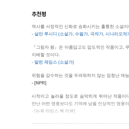
로 미스티르라고 말하자, 그는 예네 미스티르라고, 
세그레토라고 말하자 그는 더 말을 잇지 못한 채 그
추천평
한편 에티오피아 황제가 영국으로 망명하면서 패
--- p.572
내세우는 영리한 계획을 떠올린다. 작전은 성공해 
역사를 서정적인 신화로 승화시키는 훌륭한 소설이다.
들어간 히루트가 그만 포로로 붙잡힌다. 그곳에서
그들 뒤로 문이 닫힐 때 히루트는 허리를 꼿꼿이 펴
- 살만 루시디 (소설가, 수필가, 극작가, 시나리오작
야만성을 목격한다. 하지만 아버지의 편지를 읽고
때 옆에서 쓰러진 사람들의 이름을 되뇐다. 기억을
승리로 전쟁이 끝나던 날, 그를 죽이지 않고 살려 보
그라를 세워 들고 그림자 왕들 하나하나에게 경례한
『그림자 왕』은 아름답고도 압도적인 작품이고, 
지배할 것이다.
시간이 흘러 다시 1974년으로 돌아온다. 사십여 
--- p.642
- 말런 제임스 (소설가)
연민을 떨쳐내고 에토레에게 상자를 건넨 후 당
호위병이었다고, 황궁까지 가는 길을 호위하겠다고
위험을 감수하는 것을 두려워하지 않는 엄청난 재능
되뇌며 그들을 잊지 않겠노라 다짐한다.
- [NPR]
시적이고 놀라울 정도로 숨막히게 뛰어난 작품이다.
성별과 계급, 국적을 아우르는
만난 어떤 영웅보다도 기억에 남을 인상적인 영웅이
웅장하고 아름다운 합창
- [뉴욕 타임스 북 리뷰]
실제 역사를 기반으로 현실의 개연성과 픽션의 재
마자 멩기스테는 전쟁 속 여성의 역할을 단순한 
소설은 먼저 에티오피아의 계급 갈등을 이야기한다