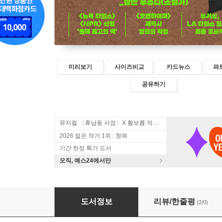
미리보기
사이즈비교
카드뉴스
파
공유하기
뮤지컬 〈휴남동 서점〉X 황보름 작가 북토크
2026 젊은 작가 1위 : 청예
기간 한정 특가 도서
오직, 예스24에서만
그림자 왕
도서정보
리뷰/한줄평
(2/0)