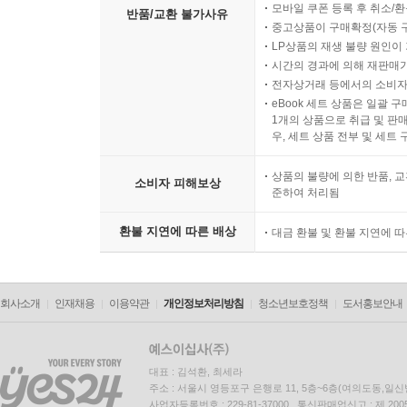
모바일 쿠폰 등록 후 취소/환
반품/교환 불가사유
중고상품이 구매확정(자동 
LP상품의 재생 불량 원인이 기
시간의 경과에 의해 재판매가
전자상거래 등에서의 소비자
eBook 세트 상품은 일괄 
1개의 상품으로 취급 및 판매
우, 세트 상품 전부 및 세트
상품의 불량에 의한 반품, 교
소비자 피해보상
준하여 처리됨
환불 지연에 따른 배상
대금 환불 및 환불 지연에 
회사소개
인재채용
이용약관
개인정보처리방침
청소년보호정책
도서홍보안내
대표 : 김석환, 최세라
주소 : 서울시 영등포구 은행로 11, 5층~6층(여의도동,일신
사업자등록번호 : 229-81-37000 통신판매업신고 : 제 200