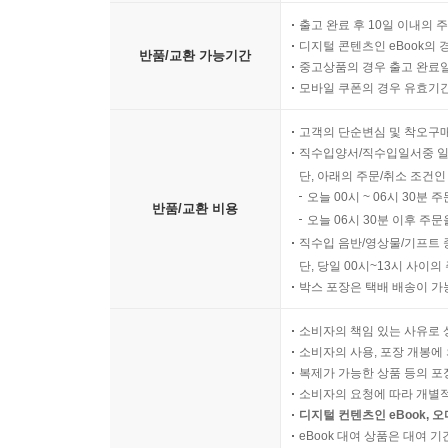
출고 완료 후 10일 이내의 
디지털 콘텐츠인 eBook의 
반품/교환 가능기간
중고상품의 경우 출고 완료일
모바일 쿠폰의 경우 유효기간(
고객의 단순변심 및 착오구
직수입양서/직수입일서중 일
단, 아래의 주문/취소 조건인
오늘 00시 ~ 06시 30분 
반품/교환 비용
오늘 06시 30분 이후 주문
직수입 음반/영상물/기프트 
단, 당일 00시~13시 사이
박스 포장은 택배 배송이 가
소비자의 책임 있는 사유로 
소비자의 사용, 포장 개봉에 
복제가 가능한 상품 등의 포장을 
소비자의 요청에 따라 개별
디지털 컨텐츠인 eBook, 
eBook 대여 상품은 대여 기