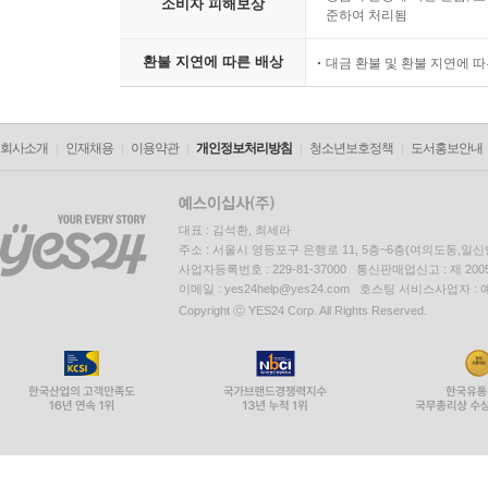
소비자 피해보상
준하여 처리됨
환불 지연에 따른 배상
대금 환불 및 환불 지연에 
회사소개
인재채용
이용약관
개인정보처리방침
청소년보호정책
도서홍보안내
대표 : 김석환, 최세라
주소 : 서울시 영등포구 은행로 11, 5층~6층(여의도동,일신
사업자등록번호 : 229-81-37000 통신판매업신고 : 제 200
이메일 : yes24help@yes24.com 호스팅 서비스사업자 :
Copyright ⓒ YES24 Corp. All Rights Reserved.