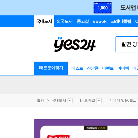
국내도서
외국도서
중고샵
eBook
크레마클럽
C
빠른분야찾기
베스트
신상품
이벤트
바이백
매
웰컴
국내도서
IT 모바일
컴퓨터 입문/활...