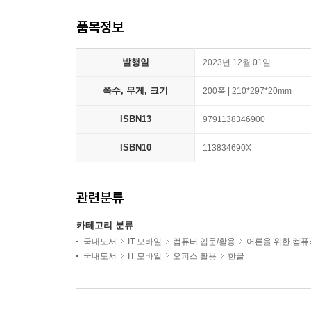
품목정보
발행일
2023년 12월 01일
쪽수, 무게, 크기
200쪽 | 210*297*20mm
ISBN13
9791138346900
ISBN10
113834690X
관련분류
카테고리 분류
국내도서
IT 모바일
컴퓨터 입문/활용
어른을 위한 컴퓨
국내도서
IT 모바일
오피스 활용
한글