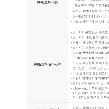
반품/교환 비용
오늘 06시 30분 이후 주문
직수입 음반/영상물/기프트 
단, 당일 00시~13시 사이
박스 포장은 택배 배송이 가
소비자의 책임 있는 사유로 
소비자의 사용, 포장 개봉에 
복제가 가능한 상품 등의 포장을 
소비자의 요청에 따라 개별
디지털 컨텐츠인 eBook, 
eBook 대여 상품은 대여 기
모바일 쿠폰 등록 후 취소/환
반품/교환 불가사유
중고상품이 구매확정(자동 
LP상품의 재생 불량 원인이 기
시간의 경과에 의해 재판매가
전자상거래 등에서의 소비자
eBook 세트 상품은 일괄 
1개의 상품으로 취급 및 판매
우, 세트 상품 전부 및 세트
상품의 불량에 의한 반품, 교