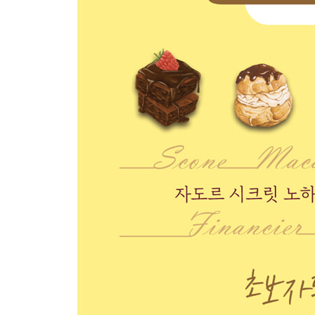
고르곤졸라 휘낭시에 134
솔티 캐러멜 휘낭시에 136
시나몬 츄러스 휘낭시에 139
5 쿠키와 구움과자
쿠키
갈레트 브루통 144
로미아스 쿠키 147
플로랑탱 쿠키 150
세 가지 맛 튀일 쿠키 153
아망디오 쇼콜라 쿠키 156
통밀 쿠키 158
메이플 크림 샌드 쿠키 160
린저 쿠키 163
스페퀼로스 쿠키 166
진저브레드 쿠키 168