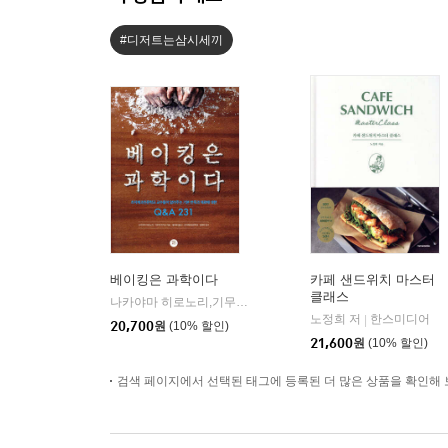
#디저트는삼시세끼
베이킹은 과학이다
카페 샌드위치 마스터
클래스
나카야마 히로노리,기무라 마키코 저/황세정 역/임태언 감수
터
|
노정희 저
한스미디어
|
20,700
원
(10% 할인)
21,600
원
(10% 할인)
검색 페이지에서 선택된 태그에 등록된 더 많은 상품을 확인해 