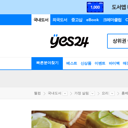
국내도서
외국도서
중고샵
eBook
크레마클럽
C
빠른분야찾기
베스트
신상품
이벤트
바이백
매
웰컴
국내도서
가정 살림
요리
홈베