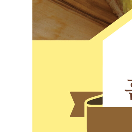
진한 딸기 마카롱 95
다쿠아즈
레몬 다쿠아즈 97
캐러멜 다쿠아즈 101
헤이즐넛 프랄리네 다쿠아즈 104
4 마들렌과 휘낭시에
마들렌
레몬 글레이즈드 마들렌 110
초코 마들렌 114
말차 화이트초코 마들렌 118
쑥 캐러멜 마들렌 122
캐러멜 로투스 마들렌 126
휘낭시에
플레인 휘낭시에 129
초코 휘낭시에 132