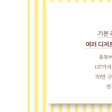
보늬밤 246
캐러멜 커스터드 푸딩 248
크렘브륄레 251
전자레인지 브라우니 253
소프트 캐러멜 255
버터 피칸 토피 257
허니콤 토피 259
딸기 판나코타 261
누가 263
그래놀라 265