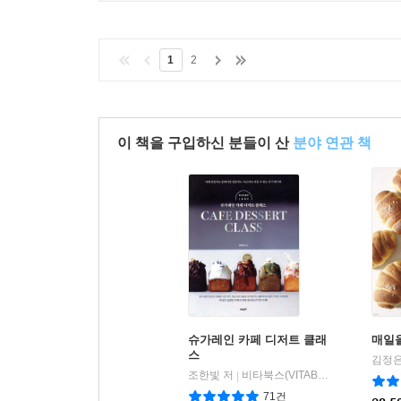
1
2
이 책을 구입하신 분들이 산
분야 연관 책
슈가레인 카페 디저트 클래
매일을
스
김정은
조한빛 저
비타북스(VITABOOKS)
|
71건