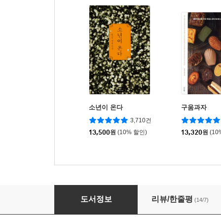
소년이 온다
구움과자
3,710건
13,500
원
(10% 할인)
13,320
원
(10
누구나 홈 베이킹 by J'ADORE : 구움과자편
도서정보
리뷰/한줄평
(14/7)