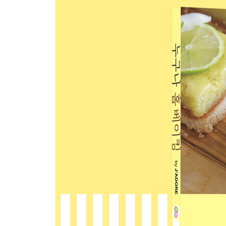
바치 디 다마 쿠키 170
파마산 치즈 쿠키 172
마가렛트 쿠키 174
레드벨벳 크림치즈 쿠키 176
콘쿠키 179
오트밀 레이즌 쿠키 181
브라운버터 초코칩 쿠키 183
말차 화이트초코 마카다미아 쿠키 185
브라우니 크랙 쿠키 187
솔티 피넛 쿠키 190
마시멜로우 더블 초코 쿠키 192
진저스냅 쿠키 194
사블레 쿠키 196
인절미볼 쿠키 198
알파호레스 쿠키 200
팔미에 202
기타 구움과자