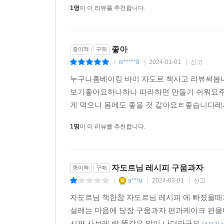
1명
이 이 리뷰를 추천합니다.
좋아
종이책
구매
m*****8
2024-01-01
신고
|
|
|
누구나홈베이킹 바이 자도르 책사고 리뷰써
보기좋아요하나하나 따라하면 만들기 쉬워요
게 먹으니 몸에도 좋을 것 같아요ㅌ좋습니다
1명
이 이 리뷰를 추천합니다.
자도르님 레시피 구움과자
종이책
구매
a***u
2024-03-01
신고
|
|
|
자도르님 책한참 자도르님 레시피 에 빠졌을때
설레는 마음에 당장 구움과자 편과케이크 편을
시판 사브레 랑 똑같은 맛이 나더라구요