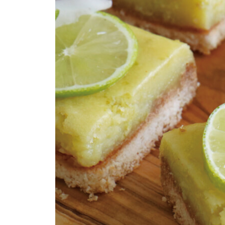
유자 스콘 58
콘치즈 스콘 60
버터밀크 비스킷 63
3 마카롱과 다쿠아즈
마카롱
프렌치 머랭을 이용한 마카롱 꼬끄 68
이탈리안 머랭을 이용한 마카롱 꼬끄 71
스위스 머랭을 이용한 마카롱 꼬끄 74
솔티 바닐라 마카롱 76
콘치즈 마카롱 78
요거트 마카롱 81
패션후르츠 마카롱 83
고구마 케이크 마카롱 86
흑임자 마카롱 88
마스카포네 티라미수 마카롱 90
레드벨벳 마카롱 93