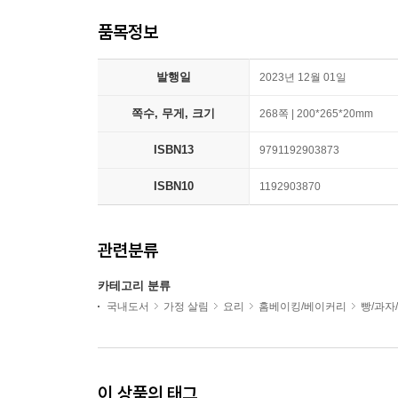
품목정보
발행일
2023년 12월 01일
쪽수, 무게, 크기
268쪽 | 200*265*20mm
ISBN13
9791192903873
ISBN10
1192903870
관련분류
카테고리 분류
국내도서
가정 살림
요리
홈베이킹/베이커리
빵/과자
이 상품의 태그