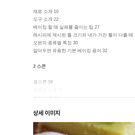
재료 소개 10
도구 소개 22
베이킹 할 때 실패를 줄이는 팁 27
레시피에 제시된 틀 크기와 내가 가진 틀이 다를 때 
오븐의 종류별 특징 30
알아두면 유용한 기본 베이킹 용어 32
2 스콘
결스콘 38
플레인 스콘 41
피자 스콘 44
트리플 초코 스콘 47
상세 이미지
달고나 스콘 50
레몬 딜 스콘 53
블루치즈 감자 스콘 56