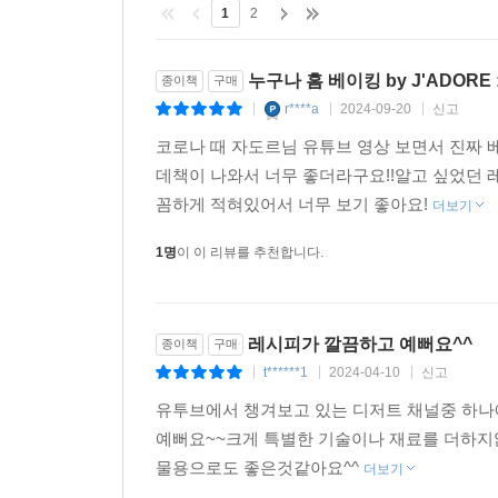
1
2
누구나 홈 베이킹 by J'ADORE
종이책
구매
r****a
2024-09-20
신고
|
|
|
코로나 때 자도르님 유튜브 영상 보면서 진짜 
데책이 나와서 너무 좋더라구요!!알고 싶었던
꼼하게 적혀있어서 너무 보기 좋아요!
더보기
1명
이 이 리뷰를 추천합니다.
레시피가 깔끔하고 예뻐요^^
종이책
구매
t******1
2024-04-10
신고
|
|
|
유투브에서 챙겨보고 있는 디저트 채널중 하나
예뻐요~~크게 특별한 기술이나 재료를 더하지
물용으로도 좋은것같아요^^
더보기