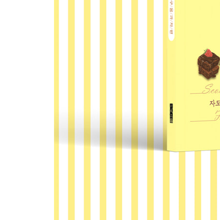
파베 브라우니 205
블론디 207
크림치즈 마블 브라우니 209
레몬바 212
라임 코코넛 바 215
블루베리 크럼블 케이크 218
진한 초코 머핀 221
블루베리 크럼블 머핀 223
초코 바나나 브레드 226
허니 콘브레드 228
알밤케이크 230
말차 테린느 232
퐁당 오 쇼콜라 235
쿠키슈 237
피치 코블러 242
6 간단한 디저트