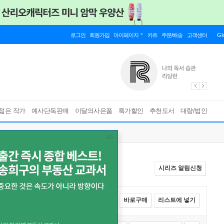
로그인
회원가입
마이페이지
카트
주문/배송
고객센터
Gl
젊은 작가
예사단독판매
이달의사은품
특가할인
추천도서
대량/법인
시리즈 알림신청
전체선택
카트에 넣기
바로구매
리스트에 넣기