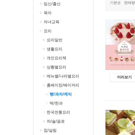
기본순
판매량
임신/출산
육아
자녀교육
요리
요리일반
생활요리
개인요리책
상황별요리
메뉴별/나라별요리
미리보기
홈베이킹/베이커리
빵/과자/케익
떡/한과
한국전통요리
차/술/음료
집/살림