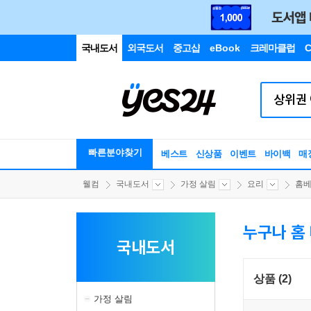
국내도서
외국도서
중고샵
eBook
크레마클럽
C
빠른분야찾기
베스트
신상품
이벤트
바이백
매
웰컴
국내도서
가정 살림
요리
홈베
누구나 홈 
국내도서
상품 (2)
가정 살림