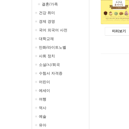
결혼/가족
건강 취미
경제 경영
국어 외국어 사전
미리보기
대학교재
만화/라이트노벨
사회 정치
소설/시/희곡
수험서 자격증
어린이
에세이
여행
역사
예술
유아