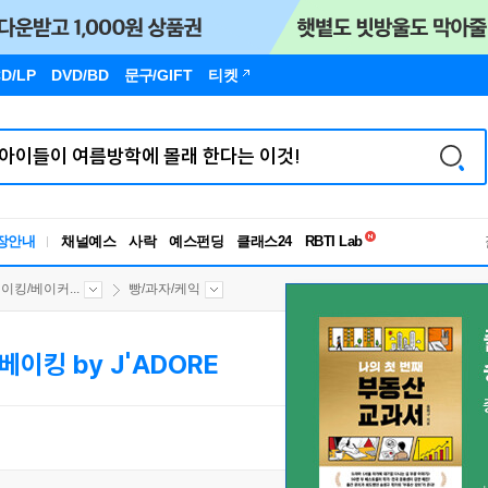
D/LP
DVD/BD
문구
/GIFT
티켓
독서유형검사
장안내
채널예스
사락
예스펀딩
클래스24
RBTI Lab
독서유형검사
이킹/베이커...
빵/과자/케익
베이킹 by J'ADORE