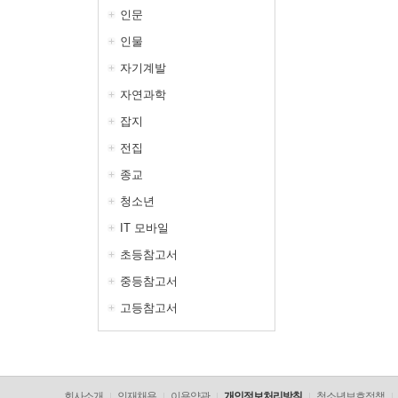
인문
인물
자기계발
자연과학
잡지
전집
종교
청소년
IT 모바일
초등참고서
중등참고서
고등참고서
회사소개
인재채용
이용약관
개인정보처리방침
청소년보호정책