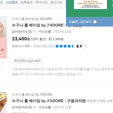
순
신상품순
등록일순
최저가순
최고가순
상품명순
누구나 홈 베이킹 by J'ADORE
오늘은 그만 보기
누구나 홈 베이킹 by J'ADORE : 케이크편
자도르 시크릿 노하우가
김자은(자도르)
저
지식오름
2023년 12월
23,400
원
10
%
1,300원
8.9
판매지수 990
회원리뷰
(
16
건)
#디저트는삼시세끼
기본 레시피에서 케이크, 구움과자까지 여러 디저트를 맛볼 수 있는 베이킹 레시
법을 137가지 디저트 레시피에 아낌없이 담았습니다.
누구나 홈 베이킹 by J'ADORE
누구나 홈 베이킹 by J'ADORE : 구움과자편
자도르 시크릿 노하
김자은(자도르)
저
지식오름
2023년 12월