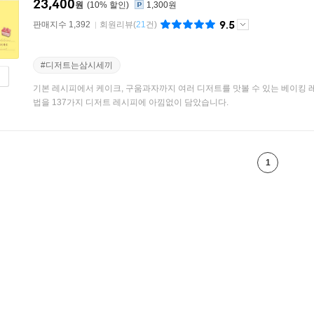
23,400
원
10
%
1,300원
9.5
판매지수 1,392
회원리뷰
(
21
건)
#디저트는삼시세끼
기본 레시피에서 케이크, 구움과자까지 여러 디저트를 맛볼 수 있는 베이킹 레시
법을 137가지 디저트 레시피에 아낌없이 담았습니다.
1