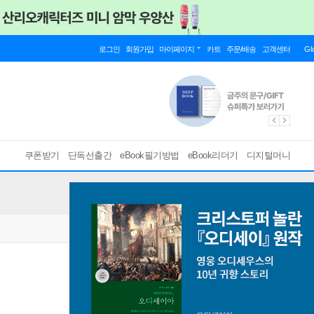
로그인
회원가입
마이페이지
카트
주문/배송
고객센터
Gl
쿠폰받기
단독선출간
eBook필기방법
eBook리더기
디지털머니