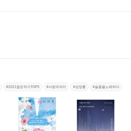
#2021젊은작가TOP5
#사랑의의미
#성장통
#슬픔을노래하다