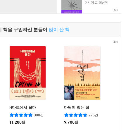
AD
이 책을 구입하신 분들이
많이 산 책
4
/4
H마트에서 울다
마당이 있는 집
308건
276건
11,200
원
9,700
원