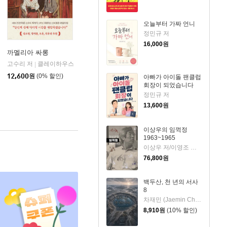
오늘부터 가짜 언니
정민규 저
16,000
원
까멜리아 싸롱
고수리 저
클레이하우스
|
피어
12,600
원
(0% 할인)
아빠가 아이돌 팬클럽
회장이 되었습니다
정민규 저
13,600
원
이상우의 임꺽정
1963~1965
이상우 저/이영조 그림
76,800
원
백두산, 천 년의 서사
8
차재민 (Jaemin Cha) 저
8,910
원
(10% 할인)