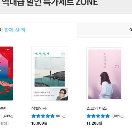
들이
함께 산 책
 좀비
작별인사
쇼코의 미소
1,409건
801건
1,089건
 할인)
10,000
원
11,200
원