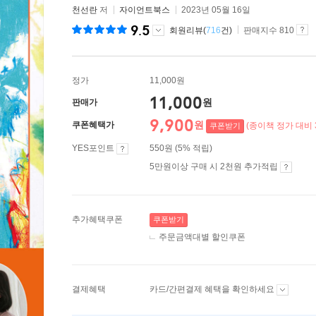
천선란
저
자이언트북스
2023년 05월 16일
9.5
회원리뷰(
716
건)
판매지수 810
정가
11,000원
11,000
원
판매가
9,900
원
쿠폰혜택가
(종이책 정가 대비 
쿠폰받기
YES포인트
550원 (5% 적립)
5만원이상 구매 시 2천원 추가적립
추가혜택쿠폰
쿠폰받기
주문금액대별 할인쿠폰
결제혜택
카드/간편결제 혜택을 확인하세요