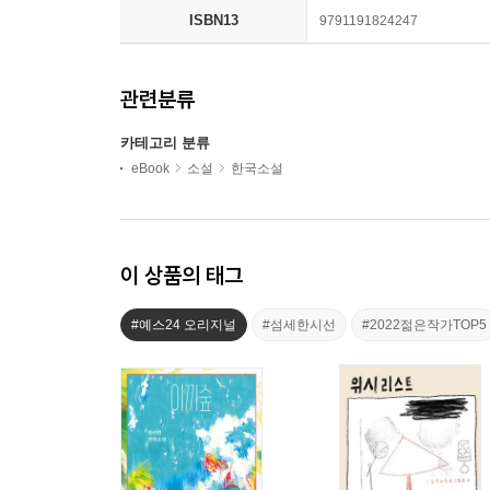
ISBN13
9791191824247
관련분류
카테고리 분류
eBook
소설
한국소설
이 상품의 태그
#예스24 오리지널
#섬세한시선
#2022젊은작가TOP5