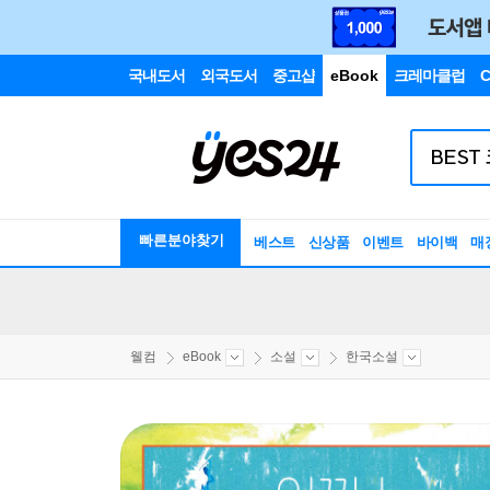
국내도서
외국도서
중고샵
eBook
크레마클럽
C
빠른분야찾기
베스트
신상품
이벤트
바이백
매
웰컴
eBook
소설
한국소설