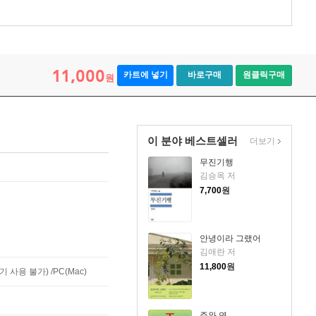
11,000
카트에 넣기
바로구매
원클릭구매
원
이 분야 베스트셀러
더보기
무진기행
김승옥 저
7,700
원
안녕이라 그랬어
김애란 저
11,800
원
사용 불가) /PC(Mac)
주와 연