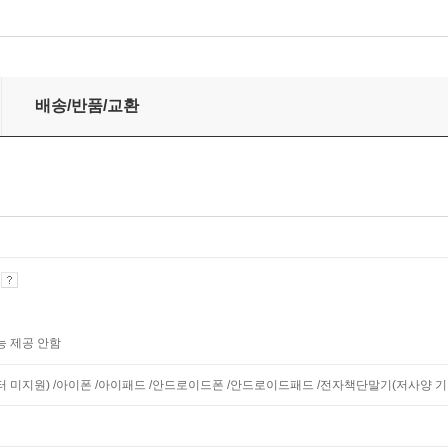
배송/반품/교환
기
능 제공 안함
니터 미지원) /아이폰 /아이패드 /안드로이드폰 /안드로이드패드 /전자책단말기(저사양 기기 