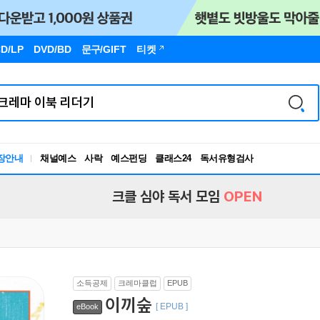
D/LP
DVD/BD
문구
/GIFT
티켓
장안내
채널예스
사락
예스펀딩
클래스24
독서유형검사
RBTI Lab
독서유형검사
크클 심야 독서 모임
OPEN
소득공제
크레마클럽
EPUB
이끼숲
[ EPUB ]
eBook