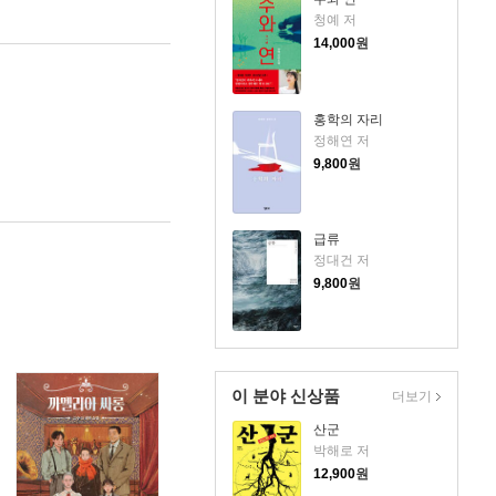
청예 저
14,000
원
홍학의 자리
정해연 저
9,800
원
급류
정대건 저
9,800
원
이 분야 신상품
더보기
산군
박해로 저
12,900
원