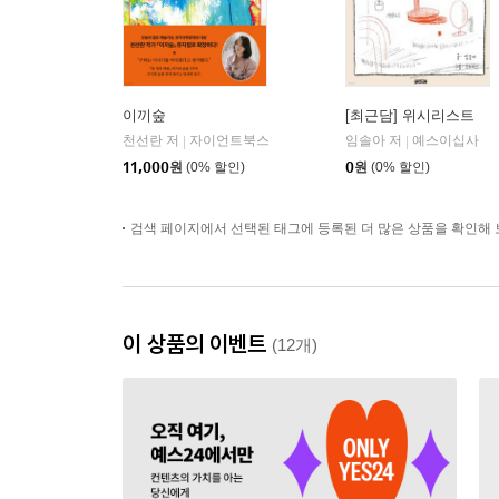
이끼숲
[최근담] 위시리스트
천선란 저
자이언트북스
임솔아 저
예스이십사
|
|
11,000
원
(0% 할인)
0
원
(0% 할인)
검색 페이지에서 선택된 태그에 등록된 더 많은 상품을 확인해 
이 상품의 이벤트
(12개)