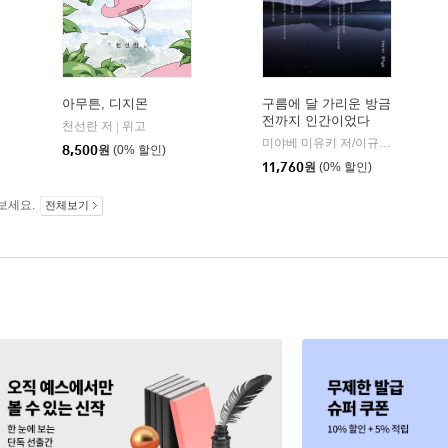
아무튼, 디지몬
구름에 달 가리운 방금
전까지 인간이었다
천선란 저
위고
|
미야베 미유키 저/이규원 역
북스
|
8,500
원
(0% 할인)
11,760
원
(0% 할인)
보세요.
전체보기