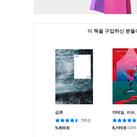
이 책을 구입하신 분
급류
칵테일, 러브,
700건
9,800
원
8,190
원
(10%