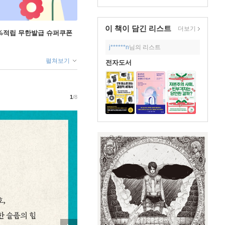
이 책이 담긴
리스트
더보기
+5%적립 무한발급 슈퍼쿠폰
j******n
님의 리스트
펼쳐보기
전자도서
1
/8