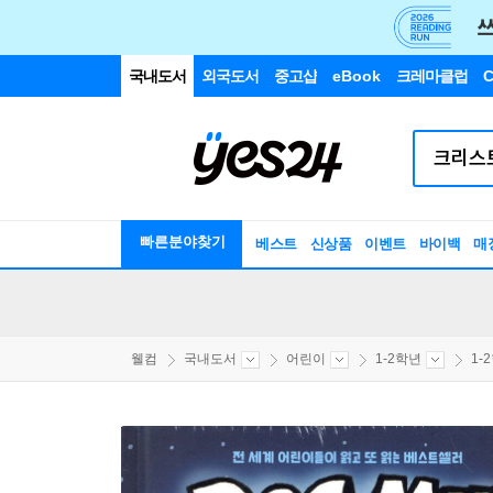
국내도서
외국도서
중고샵
eBook
크레마클럽
C
빠른분야찾기
베스트
신상품
이벤트
바이백
매
웰컴
국내도서
어린이
1-2학년
1-