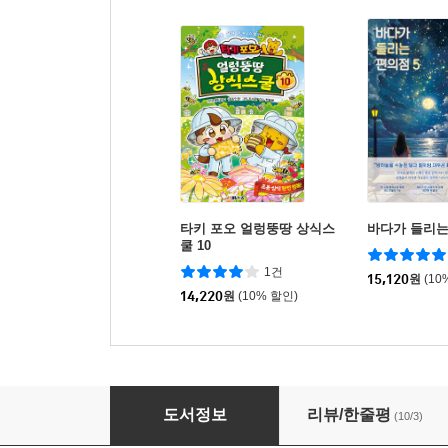
타키 포오 얼렁뚱땅 상식스
바다가 들리는
쿨 10
1건
15,120
원
(10
14,220
원
(10% 할인)
도그맨 4
도서정보
리뷰/한줄평
(10/3)