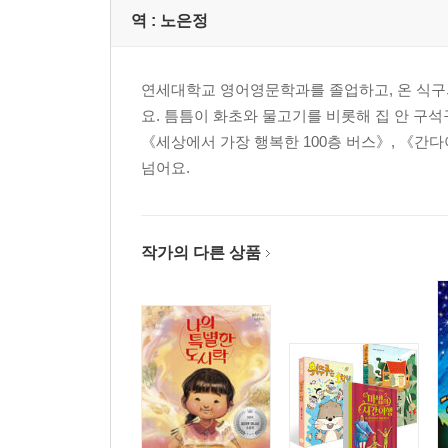
역 :
노은정
연세대학교 영어영문학과를 졸업하고, 온 식구
요. 틈틈이 화초와 물고기를 비롯해 집 안 구
《세상에서 가장 행복한 100층 버스》, 《간다
넘어요.
작가의 다른 상품