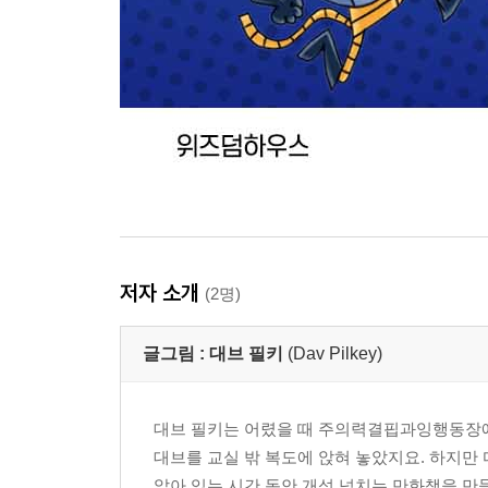
저자 소개
(2명)
글그림 :
대브 필키
(Dav Pilkey)
대브 필키는 어렸을 때 주의력결핍과잉행동장애
대브를 교실 밖 복도에 앉혀 놓았지요. 하지만
앉아 있는 시간 동안 개성 넘치는 만화책을 