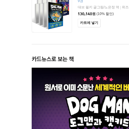
9권
대브 필키 글그림/노은정 역
위즈
|
130,140
원
(10% 할인)
카트에 넣기
카드뉴스로 보는 책