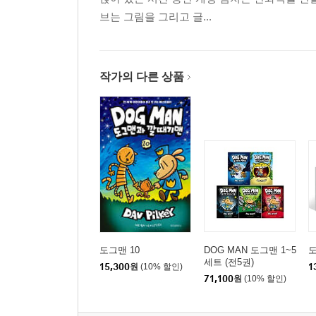
브는 그림을 그리고 글...
작가의 다른 상품
도그맨 10
DOG MAN 도그맨 1~5
도
세트 (전5권)
15,300
원
(10% 할인)
1
71,100
원
(10% 할인)