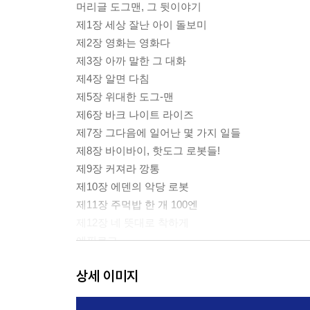
머리글 도그맨, 그 뒷이야기
제1장 세상 잘난 아이 돌보미
제2장 영화는 영화다
제3장 아까 말한 그 대화
제4장 알면 다침
제5장 위대한 도그-맨
제6장 바크 나이트 라이즈
제7장 그다음에 일어난 몇 가지 일들
제8장 바이바이, 핫도그 로봇들!
제9장 커져라 깡통
제10장 에덴의 악당 로봇
제11장 주먹밥 한 개 100엔
제12장 네 뜻대로 착하게
에필로그
똥손도 쉬운 캐릭터 그리기
상세 이미지
소곤소곤 조지와 해럴드의 꿀팁