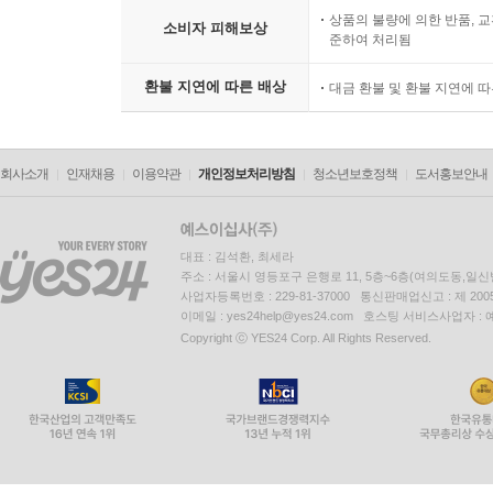
상품의 불량에 의한 반품, 교
소비자 피해보상
준하여 처리됨
환불 지연에 따른 배상
대금 환불 및 환불 지연에 
회사소개
인재채용
이용약관
개인정보처리방침
청소년보호정책
도서홍보안내
대표 : 김석환, 최세라
주소 : 서울시 영등포구 은행로 11, 5층~6층(여의도동,일신
사업자등록번호 : 229-81-37000 통신판매업신고 : 제 200
이메일 : yes24help@yes24.com 호스팅 서비스사업자 :
Copyright ⓒ YES24 Corp. All Rights Reserved.