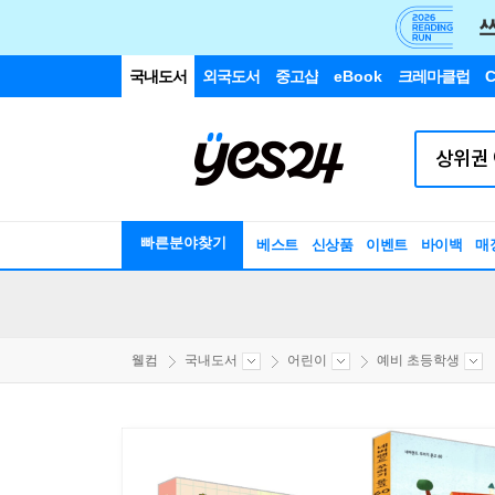
국내도서
외국도서
중고샵
eBook
크레마클럽
C
빠른분야찾기
베스트
신상품
이벤트
바이백
매
웰컴
국내도서
어린이
예비 초등학생