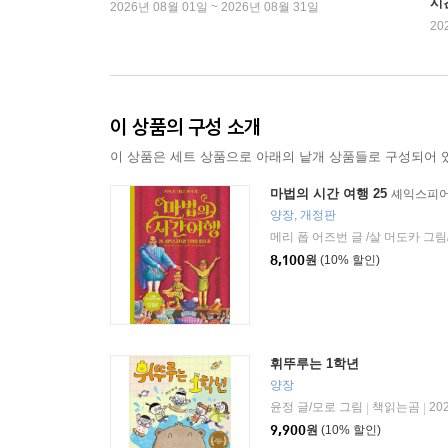
시
2026년 08월 01일 ~ 2026년 08월 31일
20
이 상품의 구성 소개
이 상품은 세트 상품으로 아래의 낱개 상품들로 구성되어 
마법의 시간 여행 25
셰익스피어
양장, 개정판
메리 폽 어즈번 글 /살 머도카 그림
8,100
원
(10% 할인)
휘뚜루는 1학년
양장
윤정 글/모로 그림
책읽는곰
20
|
|
9,900
원
(10% 할인)