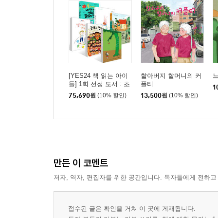
[YES24 책 읽는 아이
할아버지 할머니의 커
느
들] 1회 선정 도서 : 초
플티
1
등 1~2학년 세트
75,690
원
(10% 할인)
13,500
원
(10% 할인)
만든 이 코멘트
저자, 역자, 편집자를 위한 공간입니다. 독자들에게 전하고
접수된 글은 확인을 거쳐 이 곳에 게재됩니다.