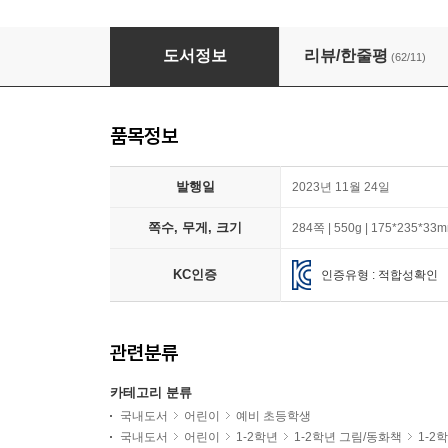
[책읽는아이들] 최나야 교수 추천 초등 1~2학년
도서정보
리뷰/한줄평
(62/11)
품목정보
발행일
2023년 11월 24일
쪽수, 무게, 크기
284쪽 | 550g | 175*235*33
KC인증
인증유형 : 적합성확인
관련분류
카테고리 분류
국내도서
어린이
예비 초등학생
국내도서
어린이
1-2학년
1-2학년 그림/동화책
1-2