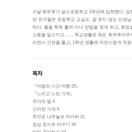
수달 휘뚜루가 달수초등학교 1학년에 입학했다. 담임
반 친구들은 초등학교 교실도, 잘 웃지 않는 선생님
하다. 물을 뚝뚝 흘려 미나 양말을 젖게 하고, 화
소동을 일으키고…… 학교생활은 뭐든 휘뚜루마뚜루
리면서 긴장을 풀고, 1학년 생활에 자연스럽게 적응
목차
『마법의 시간 여행 25』
『느리고 느린 가게』
작가의 말 4
신비한 가게 9
주인은 나무늘보 아가씨 21
점심 장사로 바꾸기 34
미리 준비하기 44