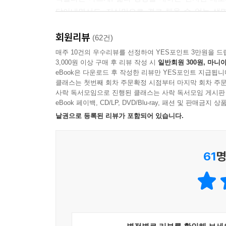
담아내면서도, 지식만으로 결코 채울 수 없는 생명
뒤바꾼 과학적인 발견 등등에 함께 흐르는 가치들은 
회원리뷰
추상적이지만, 결국 세상을 살아가는 데 필요한 
(62건)
사랑받는 이유이기도 하다.
매주 10건의 우수리뷰를 선정하여 YES포인트 3만원을 드
3,000원 이상 구매 후 리뷰 작성 시
일반회원 300원, 마니아
eBook은 다운로드 후 작성한 리뷰만 YES포인트 지급됩니
“옛이야기들은 항상 우리와 함께 있단다. 그래서 우리
클래스는 첫번째 회차 주문확정 시점부터 마지막 회차 주문
(16번 「올림피아로 날아온 페가수스!」중에서)
사락 독서모임으로 진행된 클래스는 사락 독서모임 게시판
eBook 페이백, CD/LP, DVD/Blu-ray, 패션 및 판매금
“너희는 호랑이의 전부를 구한 게다. 우아한 아름
낱권으로 등록된 리뷰가 포함되어 있습니다.
없는 법이란다.”
(19권 「덫에 걸린 인도호랑이」 중에서)
61
명
“온 세상이 무대다. 너희들의 인생이 기적이구나.”
(25번 「셰익스피어와 한여름 밤의 꿈」중에서)
“외롭고 두려운 사람들에게 잘해 주자. 바로 함께 사
(27번 「처음 맞는 추수 감사절」중에서)