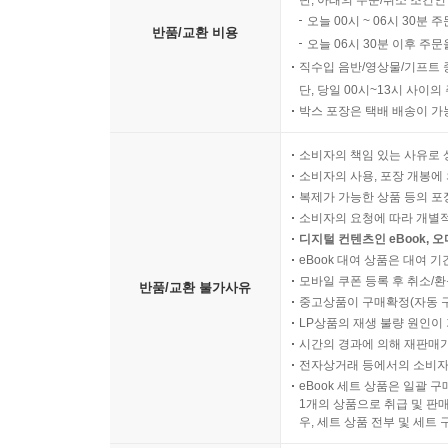
단, 아래의 주문/취소 조건인
오늘 00시 ~ 06시 30분 
반품/교환 비용
오늘 06시 30분 이후 주문
직수입 음반/영상물/기프트 
단, 당일 00시~13시 사이
박스 포장은 택배 배송이 가
소비자의 책임 있는 사유로 
소비자의 사용, 포장 개봉에 
복제가 가능한 상품 등의 포장을 
소비자의 요청에 따라 개별
디지털 컨텐츠인 eBook, 
eBook 대여 상품은 대여 기
모바일 쿠폰 등록 후 취소/환
반품/교환 불가사유
중고상품이 구매확정(자동 
LP상품의 재생 불량 원인이 기
시간의 경과에 의해 재판매가
전자상거래 등에서의 소비자
eBook 세트 상품은 일괄 
1개의 상품으로 취급 및 판매
우, 세트 상품 전부 및 세트