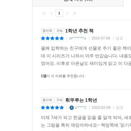
소재들이 이야기 속에 잘 표현되어 있다. 오랜 시
싶어 하는 다양한 지식들이 풍부하다. 메리 폽 어
1
섬의 동굴에서 생활했고, 이라크, 이란, 네팔 등
바탕으로 집필 중이며 오랜 시간 이 시리즈에만 집중
1학년 추천 책
종이책
구매
수많은 어린이 독자와 만나고 있고 그 진정성 덕분
m********u
2024-07-06
신고
|
|
|
올해 입학하는 친구에게 선물로 주기 좋은 책
데 이 시리즈가 나와서 아주 반갑습니다. 내용
었어요. 이후로 아픈날도 재미있게 읽고 이 
1명
이 이 리뷰를 추천합니다.
휘뚜루는 1학년
종이책
구매
o*****2
2024-02-09
신고
|
|
|
이제 7세가 되고 한글을 읽을 줄 알게 되어,
는 그림을 특히 재밌어하네요~ 책앞쪽에 '읽