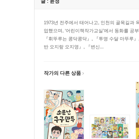
글 :
윤정
1973년 전주에서 태어나고, 인천의 골목길
업했으며, ‘어린이책작가교실’에서 동화를 공부하
『휘뚜루는 콩닥콩닥』, 『투명 수달 마뚜루』,
반 오지랖 오지영』, 『변신...
작가의 다른 상품