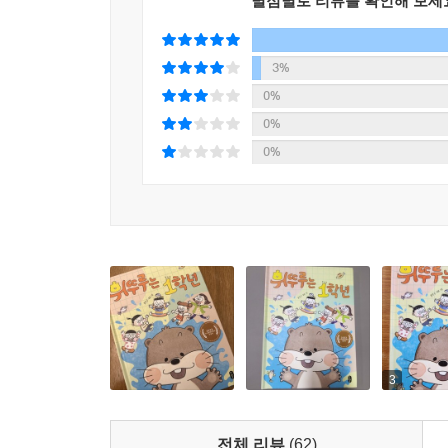
별점별로 리뷰를 확인해 보세
“한 개의 문이 닫히면 다른 문이 열린다. … 하지만
보고 또 보느라 우리를 향해 열린 새로운 문을 보지 못
3%
(35번 「파리에서 마법사들을 찾아라」 중에서)
0%
0%
“위대한 예술가는 관찰한 것과 상상한 것을 짜 맞출 
0%
(38번「다빈치와 하늘을 날다」중에서)
“남을 보살피고 아껴 주는 일은 기쁨을 가져온단다. 
(40번 「황제펭귄의 얼음 왕국」 중에서)
“위대함의 비결은 어떤 것인가? 무엇이 사람을 진
(49번 「알렉산드로스 대왕의 검은 말」 중에서)
■ 독자의 의견에 귀 기울여 어린이들이 가장 흥미
3
작가 메리 폽 어즈번은 항상 많은 어린이 독자들과
전체 리뷰
(62)