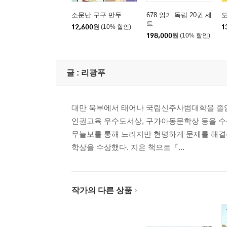
소문난 구구 만두
678 읽기 독립 20권 세
트
12,600
원
(10% 할인)
1
198,000
원
(10% 할인)
글 :
리광푸
대만 북부에서 태어나 국립신주사범대학을 졸업
인권교육 우수도서상, 구가아동문학상 등을 수
무늘보를 통해 느리지만 현명하게 문제를 해결해
학상을 수상했다. 지은 책으로『...
작가의 다른 상품