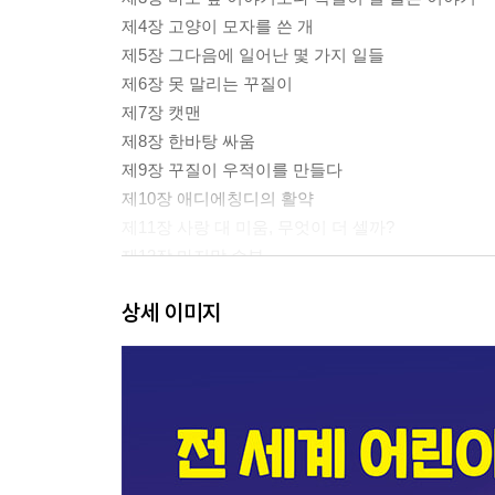
제4장 고양이 모자를 쓴 개
제5장 그다음에 일어난 몇 가지 일들
제6장 못 말리는 꾸질이
제7장 캣맨
제8장 한바탕 싸움
제9장 꾸질이 우적이를 만들다
제10장 애디에칭디의 활약
제11장 사랑 대 미움, 무엇이 더 셀까?
제12장 마지막 승부
제13징 세 가지 결말
상세 이미지
소곤소곤 조지와 해럴드의 꿀팁
똥손도 쉬운 캐릭터 그리기