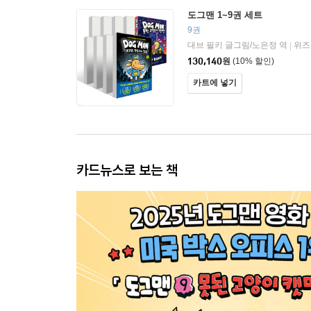
도그맨 1~9권 세트
9권
대브 필키 글그림/노은정 역
위즈
|
130,140
원
(10% 할인)
카트에 넣기
카드뉴스로 보는 책