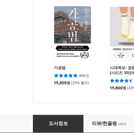
가공범
시대예보: 경
(시리즈 30만
406건
버 한정판)
19,800
원
(10% 할인)
19,800
원
(10
도그맨 9
도서정보
리뷰/한줄평
(16/1)