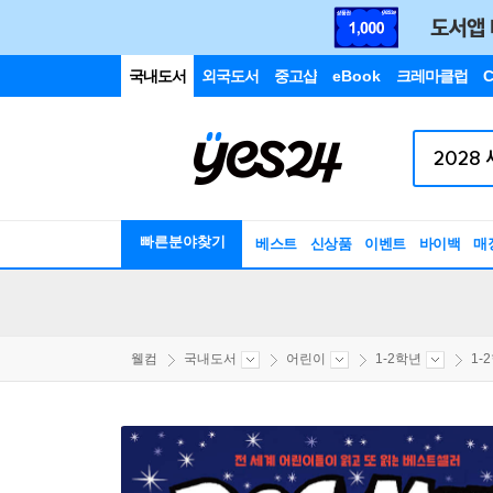
국내도서
외국도서
중고샵
eBook
크레마클럽
C
빠른분야찾기
베스트
신상품
이벤트
바이백
매
웰컴
국내도서
어린이
1-2학년
1-