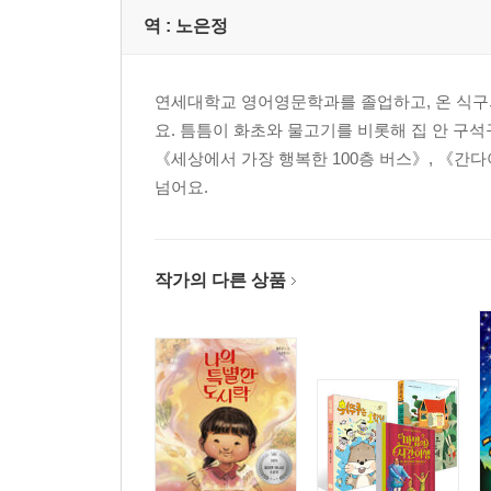
역 :
노은정
연세대학교 영어영문학과를 졸업하고, 온 식구
요. 틈틈이 화초와 물고기를 비롯해 집 안 구
《세상에서 가장 행복한 100층 버스》, 《간다
넘어요.
작가의 다른 상품