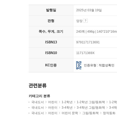
발행일
2025년 03월 19일
판형
양장
쪽수, 무게, 크기
240쪽 | 496g | 140*210*16
ISBN13
9791171713691
ISBN10
117171369X
KC인증
인증유형 : 적합성확인
관련분류
카테고리 분류
국내도서
어린이
1-2학년
1-2학년 그림/동화책
1-2
국내도서
어린이
3-4학년
3-4학년 그림/동화책
3-4
국내도서
어린이
어린이 문학
그림/동화책
창작동화