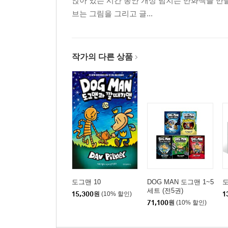
앉아 있는 시간 동안 개성 넘치는 만화책을 
브는 그림을 그리고 글...
작가의 다른 상품
도그맨 10
DOG MAN 도그맨 1~5
도
세트 (전5권)
15,300
원
(10% 할인)
1
71,100
원
(10% 할인)