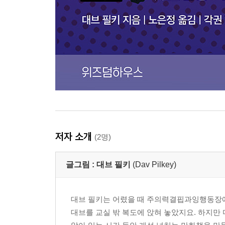
저자 소개
(2명)
글그림 :
대브 필키
(Dav Pilkey)
대브 필키는 어렸을 때 주의력결핍과잉행동장애
대브를 교실 밖 복도에 앉혀 놓았지요. 하지만