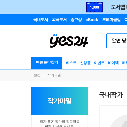
국내도서
외국도서
중고샵
eBook
크레마클럽
C
빠른분야찾기
베스트
신상품
이벤트
바이백
매
웰컴
작가파일
국내작가
작가파일
작가 혹은 작가와 작품명을
함께 검색해 보세요.