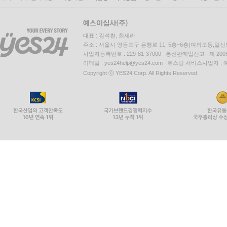
대표 : 김석환, 최세라
주소 : 서울시 영등포구 은행로 11, 5층~6층(여의도동,일신
사업자등록번호 : 229-81-37000 통신판매업신고 : 제 200
이메일 : yes24help@yes24.com 호스팅 서비스사업자 :
Copyright ⓒ YES24 Corp. All Rights Reserved.