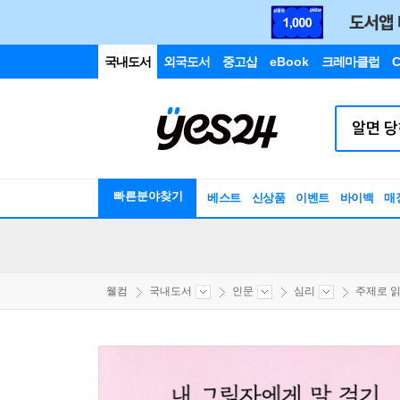
국내도서
외국도서
중고샵
eBook
크레마클럽
C
빠른분야찾기
베스트
신상품
이벤트
바이백
매
웰컴
국내도서
인문
심리
주제로 읽는