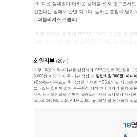
“이 책은 쓸데없이 어려운 용어를 쓰지 않으면서도
사랑도 미움도 모두 자신의 그림자를 남에게 떠넘
‘영원한 아이’는 기운을 북돋고, 기발하고, 실험적
전한다는 점에서 단연 최고다. 놀라운 통찰이 담겨 있
그림자에게 지배당할 것인가 아니면 그림자와 화해
소위 책임감이라는 것과 맞바꾸어 보수적이고 방어적이
- [퍼블리셔스 위클리]
가 지긋해지면서 과도하게 건강에 신경 쓰거나 좀스
선택에서 제외된 ‘살지 못한 삶’이 그림자가 되는
“가장 뛰어난 융 학파 학자인 로버트 존슨은 중년의
멈춰버리면, 우리는 완고하고 독단적이며 비판적이고 
우리 삶을 지배하고 있다. 그림자가 가장 흔하게 우
식의 내면작업, 자신을 들여다보게 하는 심리훈련들
---「8장. 내 안에 존재하는 ‘영원한 아이’ 깨우기
- [뉴에이지 리테일러]
혹시 늘 똑같은 현실에 부딪히는가? 애인이 바뀌어
인간 의식이 경험하는 모든 것은 대극의 형태를 띤
회원리뷰
(20건)
방식을 너무 고집해서 가능성을 미리 차단하는 버
다. 깨달음의 길로 들어서려면, 삶을 모순의 연속
매주 10건의 우수리뷰를 선정하여 YES포인트 3만원을 드
휘둘리고 있음을 자각해야 한다.
어딘가로 보내라는 얘기다. 자신의 권한과 자유를 
3,000원 이상 구매 후 리뷰 작성 시
일반회원 300원, 마니아
eBook은 다운로드 후 작성한 리뷰만 YES포인트 지급됩니
‘있는 그대로’를 긍정하면 된다.
또한 그림자는 투사의 형태로 나타나 우리의 인간관
클래스는 첫번째 회차 주문확정 시점부터 마지막 회차 주문
---「9장. 분리된 삶을 하나로 통합하라」중에서
사락 독서모임으로 진행된 클래스는 사락 독서모임 게시판
살지 못한 삶”이라고 했는데, 실제로 부모가 해결하
eBook 페이백, CD/LP, DVD/Blu-ray, 패션 및 판매금
위해서’라는 명목 하에 자녀의 의사와 상관없이 
지금 시작해야 한다. 지금 당신이 있는 그곳에서, 
투사 행위로 볼 수 있다. 연인에게 끌리는 것이
구도 아닌 ‘자신’의 그림자를 의식 차원의 세상으로
누군가를 미워하는 것 또한 투사인데 자기 안에 인
해치우려 애써봤자 더 많은 문제만 낳을 뿐이다. 끈
19
명
외면하거나 초연해지려 애쓰기보다 그것을 꿰뚫어 보
사랑도 미움도 모두 투사에서 비롯되는 것으로 