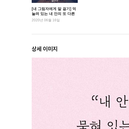
읽다
[내 그림자에게 말 걸기] 억
눌려 있는 내 안의 또 다른
삼십대 중반부터 일어나는 마음의 변화
나, 그림자
2020년 06월 16일
균형을 되찾기 위한 시도
실패와 후회를 새로운 의미로
과거의 사고방식에서 벗어나야 할 때
정신적 사춘기에 갇히고 싶지 않다면
상세 이미지
낡은 무의식의 프로그램, 콤플렉스
콤플렉스는 우리를 어떻게 지배하는가
어제의 해결책은 오늘의 장애물
정체성의 역설
내면의 요구에 귀를 기울여라
[그림자 대면 훈련 3] 나의 콤플렉스는 무엇인가?
4장. 내가 진정으로 원하는 삶은 무엇일까?
현대인의 삶에 필요한 것
‘가자, 가자, 가자’를 외치는 시대