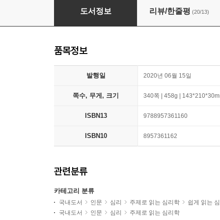
내 그림자에게 말 걸기
도서정보
리뷰/한줄평
(20/13)
품목정보
발행일
2020년 06월 15일
쪽수, 무게, 크기
340쪽 | 458g | 143*210*30
ISBN13
9788957361160
ISBN10
8957361162
관련분류
카테고리 분류
국내도서
인문
심리
주제로 읽는 심리학
쉽게 읽는 
국내도서
인문
심리
주제로 읽는 심리학