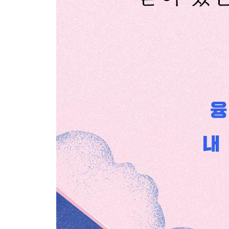
멈춤에 대한 저항을 극복하라
[그림자 대면 훈련 4] 생각과 마음의 흐름 관찰하기
[그림자 대면 훈련 5] 나는 어떤 존재인가?
5장. ‘상징’을 통해 편향된 삶을 바로잡다
가지 않은 길을 상징으로 경험하기
분열된 것을 하나로 합치는 상징의 힘
상징적 삶을 잃어버린 대가
아픈 두 다리와 대화를 나누다
엉뚱한 사랑에 빠져들지 않으려면
금지된 욕망을 해소하는 상징 의식
상징적 삶을 향한 영혼의 욕구
성적 충동을 창조력의 원천으로 바꾸다
억누르려 하지 말고 잠재력으로 존중하라
[그림자 대면 훈련 6] 나만의 상징 의식을 만드는 법