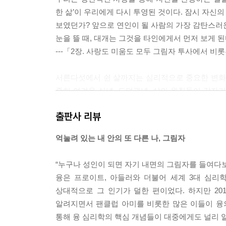
한 삶’이 우리에게 다시 투영된 것이다. 잠시 자신
보였던가? 앞으로 연인이 될 사람의 가장 감탄스러
눈을 뜰 때, 대개는 그것을 타인에게서 먼저 보게 된
---「2장. 사랑도 미움도 모두 그림자 투사에서 
서른다섯에서 쉰 살까지는 심리적으로 중요한 변화가
중히 여겨온 신념, 도덕관념, 삶의 원칙들이 갑자기
불안, 감정에 취약해지고, 갑자기 사랑에 빠지거나
출판사 리뷰
그러나 완전히 새로운 차원의 발전을 위한 발판이 될
---「3장. 온전한 존재로 살라는 내면의 목소리」
억눌려 있는 내 안의 또 다른 나, 그림자
중년기에는 융이 절묘하게 표현했듯 “품위 있게 무
“누구나 성인이 되면 자기 내면의 그림자를 들여다
대안을 찾는 건 자연스러운 일이다. 품위 있게 무
융은 프로이트, 아들러와 더불어 세계 3대 심리
단, 과도하고 무감각하게 일하거나 먹거나 취하거
상대적으로 그 인기가 덜한 편이었다. 하지만 2
식을 몰아내려 해서는 안 된다. 주의력을 발휘하면 
알려지면서 팬클럽 아미를 비롯한 많은 이들이 융의 
---「4장. 내가 진정으로 원하는 삶은 무엇일까?」
통해 융 심리학의 핵심 개념들이 대중에게도 널리 