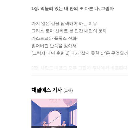
1장. 억눌려 있는 내 안의 또 다른 나, 그림자
가지 않은 길을 탐색해야 하는 이유
그리스 로마 신화로 본 인간 내면의 문제
카스토르와 폴룩스 신화
잃어버린 반쪽을 찾아서
[그림자 대면 훈련 1] 내가 ‘살지 못한 삶’은 무엇일까
2장. 사랑도 미움도 모두 그림자 투사에서 비롯된다
부모가 자녀에게 떠넘기는 가장 무거운 짐
채널예스 기사
우리 내면에서 벌어지는 전쟁
(1개)
영웅을 통해 숨은 잠재력을 발견하다
사랑해, 그래야 내가 완전해지니까
[그림자 대면 훈련 2] 내가 떠안은 타인의 그림자 
3장. 온전한 존재로 살라는 내면의 목소리