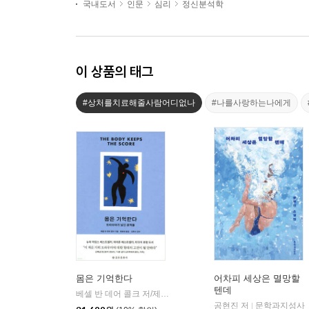
국내도서
인문
심리
정신분석학
이 상품의 태그
#상처를치료해줄사람어디없나
#나를사랑하는나에게
몸은 기억한다
어차피 세상은 멸망할
텐데
베셀 반 데어 콜크 저/제효영 역/김현수 감수
을유문화사
|
공현진 저
문학과지성사
|