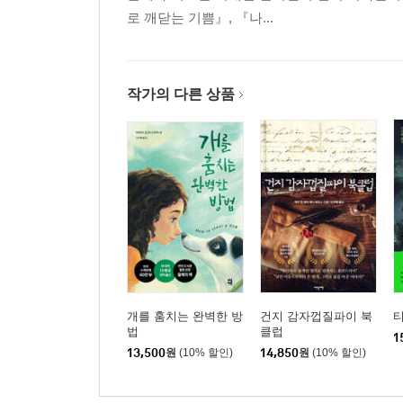
로 깨닫는 기쁨』, 『나...
작가의 다른 상품
개를 훔치는 완벽한 방
건지 감자껍질파이 북
법
클럽
1
13,500
원
(10% 할인)
14,850
원
(10% 할인)