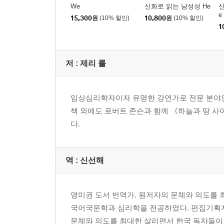
We
신화로 읽는 남성성 He
신
e
15,300
원
(10% 할인)
10,800
원
(10% 할인)
1
저 :
제리 룰
임상심리학자이자 유명한 강연가로 전문 분야인 
책 외에도 로버트 존슨과 함께 《하늘과 땅 사이에서 균
다.
역 :
신선해
영미권 도서 번역가. 원저자의 문체와 의도를 
국어국문학과 심리학을 전공하였다. 편집기획자
문체와 의도를 최대한 살리면서 한국 독자들이 