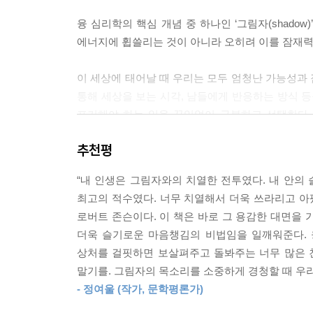
삶을 조정하여 잠재력을 표출하면서 ‘살지 못한 삶’
융 심리학의 핵심 개념 중 하나인 ‘그림자(shad
많다. 지금껏 열심히 만들어놓은 삶을 뒤엎을 필요는 
에너지에 휩쓸리는 것이 아니라 오히려 이를 잠재
삶’이 현재의 삶보다 딱히 멋지거나 굉장하지도 않고 
된 존재함에 꼭 필요한 에너지는 어떤 식으로든 표
이 세상에 태어날 때 우리는 모두 엄청난 가능성과
---「5장. ‘상징’을 통해 편향된 삶을 바로잡다」중
통해 세상을 보는 시각, 남들에게 반응하는 방식 등
포기해야 하는 일을 끊임없이 구분하고 선택한다.
‘적극적 상상’이란 자기 자신에게 의도적으로 말을 
못한 삶은 그냥 사라지는 게 아니라 그림자가 되
바꾸는 것이다. 적극적 상상 안에서 우리는 무의식
추천평
한다는 데 있다.
내적 패턴을 들여다볼 수 있게 되면, 그래서 그 패
있다.
“내 인생은 그림자와의 치열한 전투였다. 내 안의 
성인이 되어 일자리를 구하고 수입을 늘리고 사회
---「6장. ‘적극적 상상’을 통해 그림자에게 말을 
최고의 적수였다. 너무 치열해서 더욱 쓰라리고 
보면 어느 순간 혼란스러운 생각이 들기 시작한다.
로버트 존슨이다. 이 책은 바로 그 용감한 대면을 
것이 무엇이며 과연 그런 삶을 살고 있는 것인가 
꿈은 콤플렉스로 인한 삶의 매듭을 푸는 데 굉장히 
더욱 슬기로운 마음챙김의 비법임을 일깨워준다. 
한다. 일이 재미없어지기도 하고, 그동안 이룬 것
도 하다. 꿈에 주목하는 가장 중요한 이유는 아마 
상처를 걸핏하면 보살펴주고 돌봐주는 너무 많은 
낯선 의심과 분노, 불안감이 커지기도 하고, 자
즉, 자신이 전능하다는 자아의 환상을 부정하고 
말기를. 그림자의 목소리를 소중하게 경청할 때 우리
부적절한 욕망에 휩싸이기도 한다. 이는 그동안 
써, 꿈은 우리로 하여금 약동하는 생의 신비에 눈뜨
- 정여울 (작가, 문학평론가)
들여다보고 그 목소리에 경청해야 할 때이다.
---「7장. 꿈 작업을 통해 무의식과 교감하다」중에