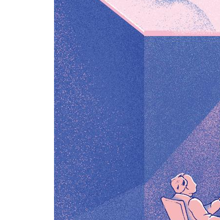
6장. ‘적극적 상상’을 통해 그림자에게 말을 걸다
내 안에 존재하는 수많은 나
행동 패턴을 바꾸는 상징적 경험의 힘
끊임없이 이어지는 머릿속 혼잣말
자신의 어두운 면과 만나기
내면의 존재들과 친해지기
내면의 대화를 시도할 때 지켜야 할 원칙
그림자의 요구를 어디까지 수용할 것인가
내 안의 탐욕과 대화하다
내면의 잔소리를 제어할 수 없다면
적극적 상상으로 내적 성장을 이루다
[그림자 대면 훈련 7] 내 안에 존재하는 목소리와 
7장. 꿈 작업을 통해 무의식과 교감하다
꿈에 관심을 기울여야 하는 이유