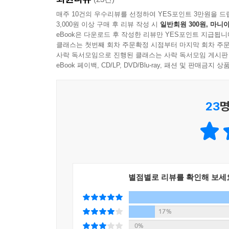
--- pp.183~184
이는 완전히 잘못된 이야기다. 인정욕구는 인간의 기
매주 10건의 우수리뷰를 선정하여 YES포인트 3만원을 드
3,000원 이상 구매 후 리뷰 작성 시
일반회원 300원, 마니아
때부터 인정받고자 여러 방면에서 도전하고 노력
eBook은 다운로드 후 작성한 리뷰만 YES포인트 지급됩니
공부하고, 직장에서는 유능한 사람으로 평가받기 
클래스는 첫번째 회차 주문확정 시점부터 마지막 회차 주문
행동은 성장하고 싶다면 반드시 필요한 욕구다. 하
사락 독서모임으로 진행된 클래스는 사락 독서모임 게시판
거름이 되어주는 인정욕구에 대한 시선이 좋지 않
eBook 페이백, CD/LP, DVD/Blu-ray, 패션 및 판매금
빠진 이들은 타인의 평가에 민감하게 반응하여 남
못하면 좌절하고 우울감에 빠지기도 한다. 최근에
23
명
이들의 문제가 극심해지고 있다.
“나는 인정중독자입니다.”
인정해야 비로소 내 것이 되는 인정욕구 사용 설명
“누군가에게 인정받고 싶다”, “좋은 사람으로 
별점별로 리뷰를 확인해 보세
어떻게 해야 할까? 답은 의외로 간단하다. 스스로
우리가 인정욕구에 왜 휘둘리는지 그 이유를 자
제안한다. 스스로 인정욕구를 잘 충족할 수 있다면,
17%
도움이 된다. 인정욕구는 누구나 있고, 반드시 필
0%