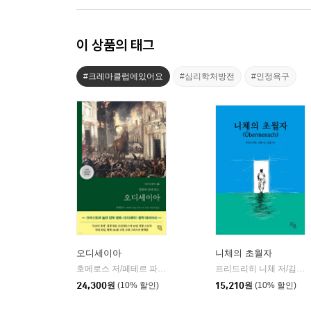
이 상품의 태그
#크레마클럽에있어요
#심리학처방전
#인정욕구
오디세이아
니체의 초월자
호메로스 저/페테르 파울 루벤스 그림/박문재 역
현대지성
프리드리히 니체 저/김철 편역
|
24,300
원
(10% 할인)
15,210
원
(10% 할인)