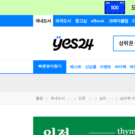
국내도서
외국도서
중고샵
eBook
크레마클럽
C
빠른분야찾기
베스트
신상품
이벤트
바이백
매
웰컴
국내도서
인문
심리
심리학 