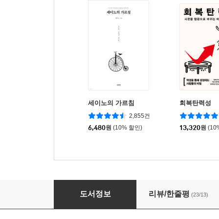
세이노의 가르침
회복탄력성
2,855건
6,480
원
(10% 할인)
13,320
원
(10
인정욕구
도서정보
리뷰/한줄평
(23/13)