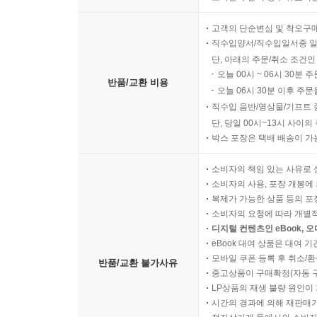
고객의 단순변심 및 착오구
직수입양서/직수입일서중 일
단, 아래의 주문/취소 조건인
오늘 00시 ~ 06시 30분 
반품/교환 비용
오늘 06시 30분 이후 주문
직수입 음반/영상물/기프트 
단, 당일 00시~13시 사이
박스 포장은 택배 배송이 가
소비자의 책임 있는 사유로 
소비자의 사용, 포장 개봉에 
복제가 가능한 상품 등의 포장을 
소비자의 요청에 따라 개별
디지털 컨텐츠인 eBook, 
eBook 대여 상품은 대여 기
모바일 쿠폰 등록 후 취소/환
반품/교환 불가사유
중고상품이 구매확정(자동 
LP상품의 재생 불량 원인이 기
시간의 경과에 의해 재판매가