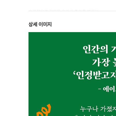
습관적으로 감정을 숨기고 호의를 베푼다
호언장담하여 자신을 궁지로 몰아넣는다
상세 이미지
지나친 티 내기로 미움을 사지만, 그래야 직성이 풀
친구에게도 속마음을 터놓지 못한다
착한 사람으로 보이고 싶다
능력 있는 사람의 트집을 잡는다
3장 SNS가 조장하는 인정욕구
‘보는 나’와 ‘보이는 나’로 구분된다
자기애 과잉
‘보이는 나’를 지나치게 키우는 SNS
인정욕구를 쉽게 채울 수 있는 SNS 세계
‘보이는 나’를 유지하기가 힘들다
4장 인정욕구의 정체