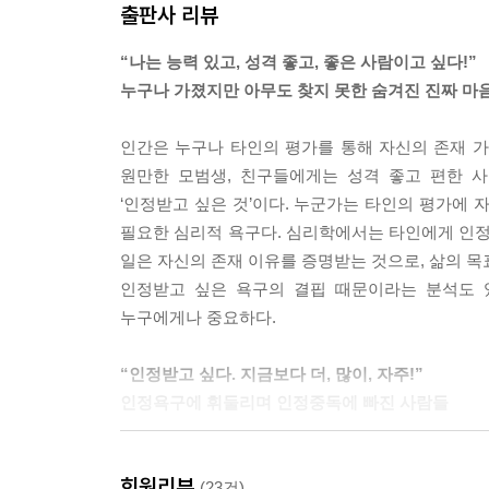
출판사 리뷰
우리는 원래부터 자아 이미지를 갖고 있다고 생각하
“나는 능력 있고, 성격 좋고, 좋은 사람이고 싶다!”
‘타인의 시선’에 의해 만들어지지요. 그래서 호감
누구나 가졌지만 아무도 찾지 못한 숨겨진 진짜 마
에 민감해질 수밖에 없는 것입니다.
--- p.134
인간은 누구나 타인의 평가를 통해 자신의 존재 
원만한 모범생, 친구들에게는 성격 좋고 편한 
사회생활을 시작하면 직장 동료들이나 거래처, 고
‘인정받고 싶은 것’이다. 누군가는 타인의 평가에 
력을 향상시킵니다. 또 개인적으로는 성실한 사람,
필요한 심리적 욕구다. 심리학에서는 타인에게 인정
로 업무를 해내지 못해 괴로워하거나, 인간적인 매
일은 자신의 존재 이유를 증명받는 것으로, 삶의 목
재의 나를 극복하려는 의지의 표현으로 볼 수 있습
인정받고 싶은 욕구의 결핍 때문이라는 분석도 
--- pp.147~148
누구에게나 중요하다.
일 잘하는 사람은 주변 사람들에게 유능한 사람으로
“인정받고 싶다. 지금보다 더, 많이, 자주!”
점은 있습니다. 현역 운동선수들을 보면 인정욕구가
인정욕구에 휘둘리며 인정중독에 빠진 사람들
‘유능한 사람으로 인정받고 싶다’, ‘믿음직한 사람
욕구 덕분에 성장할 수 있었던 것입니다.
인간을 움직이게 하는 동기이론을 펼친 심리학자 에
회원리뷰
바로 인정욕구다. 자존감이 낮으면 인정욕구가 강하다
(23건)