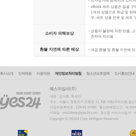
전자상거래 등에서의 소비자
eBook 세트 상품은 일괄 
1개의 상품으로 취급 및 판매
우, 세트 상품 전부 및 세트
상품의 불량에 의한 반품, 교
소비자 피해보상
준하여 처리됨
환불 지연에 따른 배상
대금 환불 및 환불 지연에 
회사소개
인재채용
이용약관
개인정보처리방침
청소년보호정책
도서홍보안내
대표 : 김석환, 최세라
주소 : 서울시 영등포구 은행로 11, 5층~6층(여의도동,일신
사업자등록번호 : 229-81-37000 통신판매업신고 : 제 200
이메일 : yes24help@yes24.com 호스팅 서비스사업자 :
Copyright ⓒ YES24 Corp. All Rights Reserved.