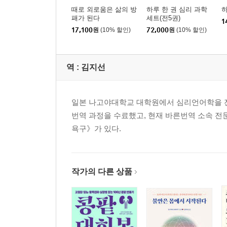
때로 외로움은 삶의 방
하루 한 권 심리 과학
하
패가 된다
세트(전5권)
1
17,100
원
(10% 할인)
72,000
원
(10% 할인)
역 :
김지선
일본 나고야대학교 대학원에서 심리언어학을 전
번역 과정을 수료했고, 현재 바른번역 소속 전
욕구》가 있다.
작가의 다른 상품