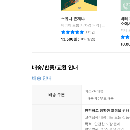
소유냐 존재냐
빅터
소에
에리히 프롬 저/차경아 역
까치(까치글방)
|
빅터 
175건
13,500
원
(10% 할인)
10,8
배송/반품/교환 안내
배송 안내
예스24 배송
배송 구분
배송비 : 무료배송
안전하고 정확한 포장을 위해 
고객님께 배송되는 모든 상품을
목적 : 안전한 포장 관리
촬영범위 : 박스 포장 작업