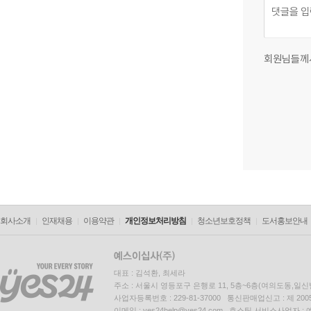
회원님들께
회사소개
인재채용
이용약관
개인정보처리방침
청소년보호정책
도서홍보안내
대표 : 김석환, 최세라
주소 : 서울시 영등포구 은행로 11, 5층~6층(여의도동,일신
사업자등록번호 : 229-81-37000 통신판매업신고 : 제 200
이메일 : yes24help@yes24.com 호스팅 서비스사업자 :