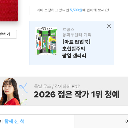
이미 소장하고 있다면
5,500원
에 판매해 보세요!
프랑스
유하기
퐁피두센터 기획
[아트 팝업북]
초현실주의
팝업 갤러리
들이
함께 산 책