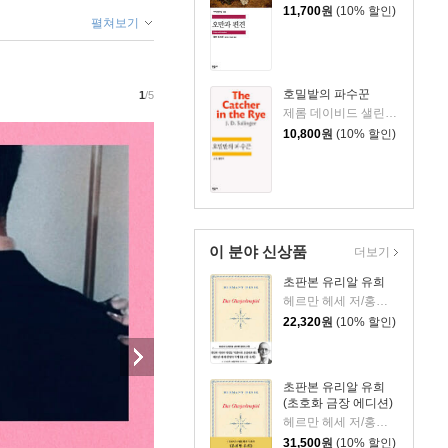
11,700
원
(10% 할인)
펼쳐보기
호밀밭의 파수꾼
1
/5
제롬 데이비드 샐린저 저/공경희 역
10,800
원
(10% 할인)
이 분야 신상품
더보기
초판본 유리알 유희
헤르만 헤세 저/홍진호 역
22,320
원
(10% 할인)
초판본 유리알 유희
(초호화 금장 에디션)
헤르만 헤세 저/홍진호 역
31,500
원
(10% 할인)