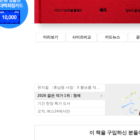
미리보기
사이즈비교
카드뉴스
공
뮤지컬 〈휴남동 서점〉X 황보름 작가 북토크
2026 젊은 작가 1위 : 청예
기간 한정 특가 도서
오직, 예스24에서만
이 책을 구입하신 분