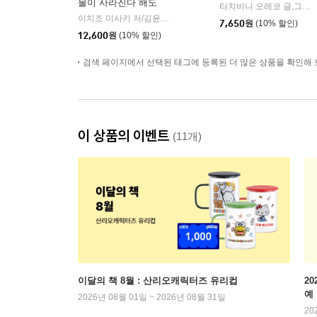
물이 사라진다 해도
타치바나 오레코 글,그림/유유리 역
이치조 미사키 저/김윤경 역
모모
|
7,650
원
(10% 할인)
12,600
원
(10% 할인)
검색 페이지에서 선택된 태그에 등록된 더 많은 상품을 확인해 
이 상품의 이벤트
(11개)
이달의 책 8월 : 산리오캐릭터즈 유리컵
2
예
2026년 08월 01일 ~ 2026년 08월 31일
20