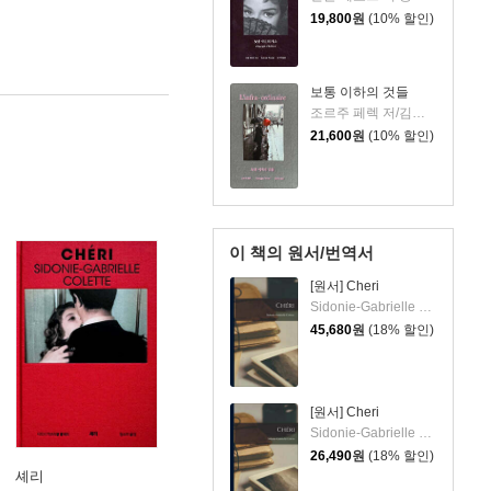
19,800
원
(10% 할인)
보통 이하의 것들
조르주 페렉 저/김호영 역
21,600
원
(10% 할인)
이 책의 원서/번역서
[원서] Cheri
Sidonie-Gabrielle Colette
45,680
원
(18% 할인)
[원서] Cheri
Sidonie-Gabrielle Colette
26,490
원
(18% 할인)
셰리