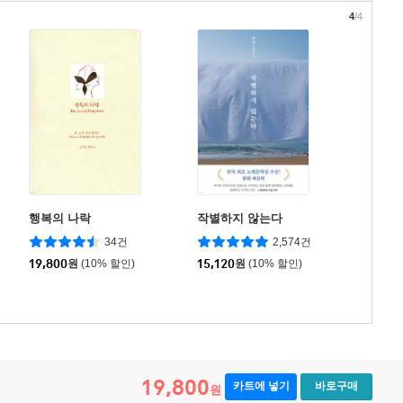
4
/4
행복의 나락
작별하지 않는다
34건
2,574건
19,800
원
(10% 할인)
15,120
원
(10% 할인)
19,800
카트에 넣기
바로구매
원