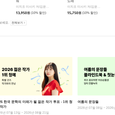
줘
노래
서울미디어코믹스(서울문화사)
|
이치조 미사키 저/김윤경 역
모모
이치조 미사키 저/김윤경 역
모모
|
|
13,950
원
(10% 할인)
15,750
원
(10% 할인)
보세요.
전체보기
026 한국 문학의 미래가 될 젊은 작가 투표 - 1위 청
여름의 문장들
 작가
2026년 07월 08일 ~ 2026
26년 07월 13일 ~ 2026년 08월 21일