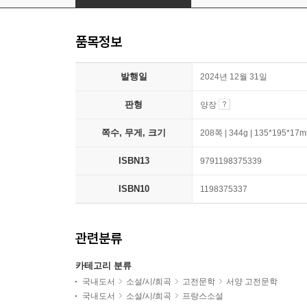
품목정보
발행일
2024년 12월 31일
판형
양장
쪽수, 무게, 크기
208쪽 | 344g | 135*195*17
ISBN13
9791198375339
ISBN10
1198375337
관련분류
카테고리 분류
국내도서
소설/시/희곡
고전문학
서양 고전문학
국내도서
소설/시/희곡
프랑스소설