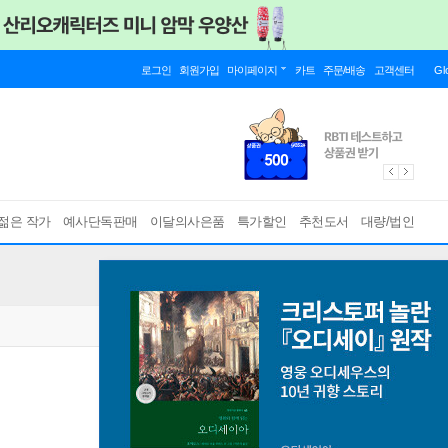
로그인
회원가입
마이페이지
카트
주문/배송
고객센터
Gl
젊은 작가
예사단독판매
이달의사은품
특가할인
추천도서
대량/법인