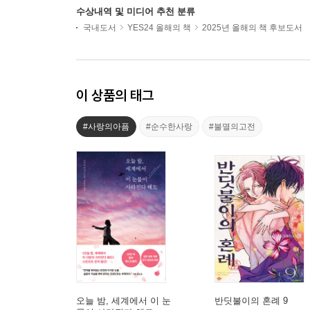
수상내역 및 미디어 추천 분류
국내도서
YES24 올해의 책
2025년 올해의 책 후보도서
이 상품의 태그
#사랑의아픔
#순수한사랑
#불멸의고전
오늘 밤, 세계에서 이 눈
반딧불이의 혼례 9