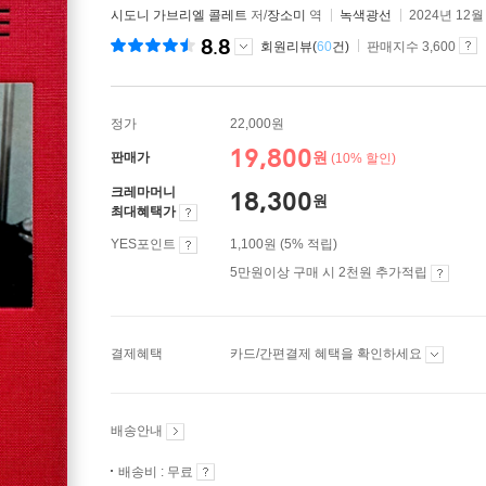
시도니 가브리엘 콜레트
저/
장소미
역
녹색광선
2024년 12월
8.8
회원리뷰(
60
건)
판매지수 3,600
정가
22,000원
19,800
원
판매가
(10% 할인)
크레마머니
18,300
원
최대혜택가
YES포인트
1,100원 (5% 적립)
5만원이상 구매 시 2천원 추가적립
결제혜택
카드/간편결제 혜택을 확인하세요
배송안내
배송비 : 무료