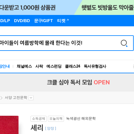
D/LP
DVD/BD
문구
/GIFT
티켓
장안내
채널예스
사락
예스펀딩
클래스24
독서유형검사
RBTI Lab
독서유형검사
크클 심야 독서 모임
OPEN
서양 고전문학
녹색광선 해외문학
소득공제
오늘의책
셰리
[ 양장 ]