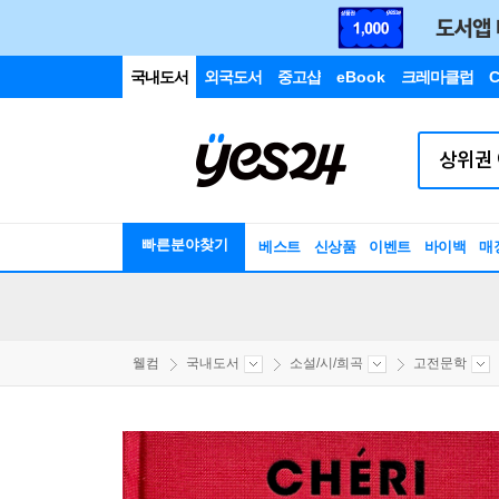
국내도서
외국도서
중고샵
eBook
크레마클럽
C
빠른분야찾기
베스트
신상품
이벤트
바이백
매
웰컴
국내도서
소설/시/희곡
고전문학