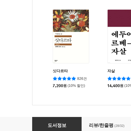
싯다르타
자살
826건
7,200
원
(10% 할인)
14,400
원
(10
셰리
도서정보
리뷰/한줄평
(28/32)