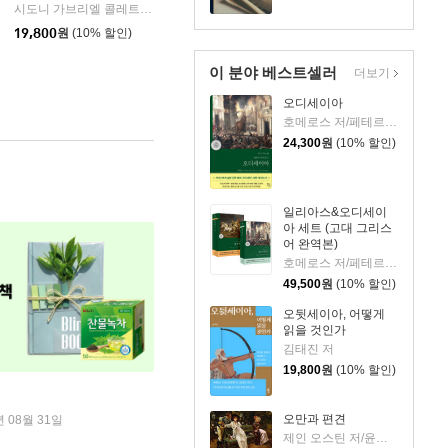
시도니 가브리엘 콜레트 저/장소미 역
녹색광선
|
19,800
원
(10% 할인)
이 분야 베스트셀러
더보기
오디세이아
호메로스 저/페테르 파울 루벤스 그림/박문재 역
24,300
원
(10% 할인)
일리아스&오디세이
아 세트 (고대 그리스
어 완역본)
호메로스 저/페테르 파울 루벤스 그림/박문재 역
49,500
원
(10% 할인)
오뒷세이아, 어떻게
읽을 것인가
김태진 저
19,800
원
(10% 할인)
오만과 편견
년 08월 31일
제인 오스틴 저/윤지관,전승희 공역