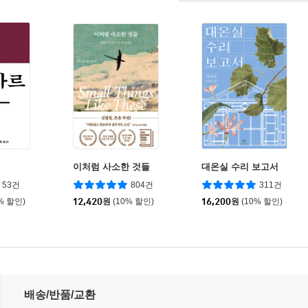
이처럼 사소한 것들
대온실 수리 보고서
53건
804건
311건
% 할인)
12,420
원
(10% 할인)
16,200
원
(10% 할인)
배송/반품/교환