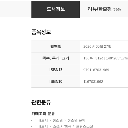
나만의 방
도서정보
리뷰/한줄평
(53/5)
품목정보
발행일
2026년 05월 27일
쪽수, 무게, 크기
136쪽 | 312g | 140*205*17
ISBN13
9791167031969
ISBN10
1167031962
관련분류
카테고리 분류
국내도서
청소년
청소년 문학
국내도서
소설/시/희곡
프랑스소설