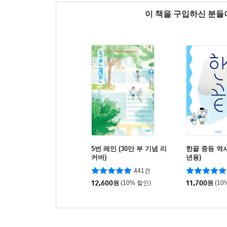
이 책을 구입하신 분
5번 레인 (30만 부 기념 리
한끝 중등 역사 2
커버)
년용)
441건
12,600
원
(10% 할인)
11,700
원
(10