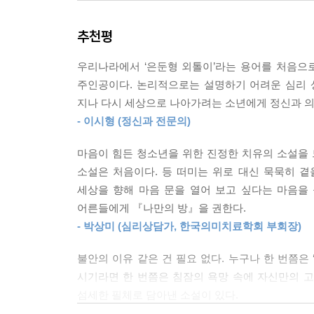
더 많이 목격되는 ‘은둔형 외톨이(히키코모리)’의 
나는 한숨을 내쉬었다. 엄마는 슬픈 미소를 지으며 
사회에서도 이 이야기는 낯설지 않다.
가슴이 다시 조여들기 시작했다.
추천평
--- p.42
『나만의 방』은 어느 날 갑자기 집 밖으로 나갈 수
우리나라에서 ‘은둔형 외톨이’라는 용어를 처음으
못하는 심리 상태)을 겪고 있는 열여섯 살 소년의 
나는 눈가에 눈물이 맺힌 채 스스로를 탓하며 카펫을
주인공이다. 논리적으로는 설명하기 어려운 심리 
소년은 이유를 알 수 없는 공포에 휩싸여 그 자리
문 하나도 못 열려면 대체 얼마나 대단한 ‘바보 멍청
지나 다시 세상으로 나아가려는 소년에게 정신과 의
계절이 바뀌는 풍경을 창문 너머로만 바라보며 방 안
없었다. 나중에 엄마와 통화하며 나는 질질 짰다. 
- 이시형 (정신과 전문의)
앞에 멈춰 서 있다.
--- p.55
마음이 힘든 청소년을 위한 진정한 치유의 소설을 
“나는 혼자가 아니야. 나라고 안 될 게 뭐야?”
이 증상을 처음으로 보인 사람들은 미국의 골드러시
소설은 처음이다. 등 떠미는 위로 대신 묵묵히 곁
다가 집에 돌아온 다음, 사회에 적응하지 못하는 
세상을 향해 마음 문을 열어 보고 싶다는 마음을
여섯 달 만의 첫 외출을 앞둔 5월 14일. 소년의 
어울리지 못했다. 심한 경우에는 가족과의 관계에도
어른들에게 『나만의 방』을 권한다.
것이다. 다른 사람에게는 아무것도 아닌 일이지만,
“넌 금도 캐 오지 않고서 그 병에 걸린 거네!”
- 박상미 (심리상담가, 한국의미치료학회 부회장)
두 시간을 그린다. 이 짧은 두 시간 안에 지난 6
--- p.68
않는 노력, 정신과 의사 상담, 처음엔 그를 도왔으
불안의 이유 같은 건 필요 없다. 누구나 한 번쯤은
밤들, 방 안에서 홀로 버텨 낸 계절과 그리고 
시기라면 한 번쯤은 침잠의 욕망 속에 자신만의 고
커뮤니티 카페는 나의 주요 일과가 되었다. 기상하면
알아차리고 다시 문 앞에 서기까지의 이야기를 따라
섬세한 필체로 담아낸 소설이 있다.
생님과 맺은 ‘우리’와는 다른 의미로 새로운 ‘우리’
소설의 실제 타임라인은 두 시간 남짓이지만 나만