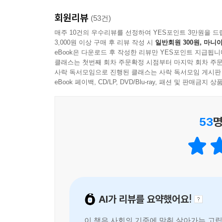
보이지 않는 끈으로 이어졌다. 우리는 하루 종일 모든
『나만의 방』은 학교와 관계, 미래에 대한 불안 
이에게 긴장과 불안과 호흡 곤란과 손바닥의 진땀을
을 다른 사람들에 대해, 우리의 부모님에 대해 이야
회원리뷰
(53건)
질문을 건넨다. ‘누군가를 돕는다는 것은 과연 무엇
주인공에게 실어 보낸다.
매주 10건의 우수리뷰를 선정하여 YES포인트 3만원을 드
이해하고 곁을 지킬 수 있을까?’ 포기하지 않는 부
--- p.70
지금 두려움에 떨고 있는 청소년이라면 이 책의 문장
3,000원 이상 구매 후 리뷰 작성 시
일반회원 300원, 마니아
마농의 공감과 응원, 열여섯 소년의 새로운 발걸음
“너라고 안 될 게 뭐야?”
eBook은 다운로드 후 작성한 리뷰만 YES포인트 지급됩니
것, 그리고 그 한 걸음 곁에는 언제나 이해하려는 
클래스는 첫번째 회차 주문확정 시점부터 마지막 회차 주문
- 김선영 (소설가, 『시간을 파는 상점』 저자)
사락 독서모임으로 진행된 클래스는 사락 독서모임 게시판
eBook 페이백, CD/LP, DVD/Blu-ray, 패션 및 판매금
53
명
AI가 리뷰를 요약했어요!
이 책은 사회의 기준에 맞춰 살아가는 고