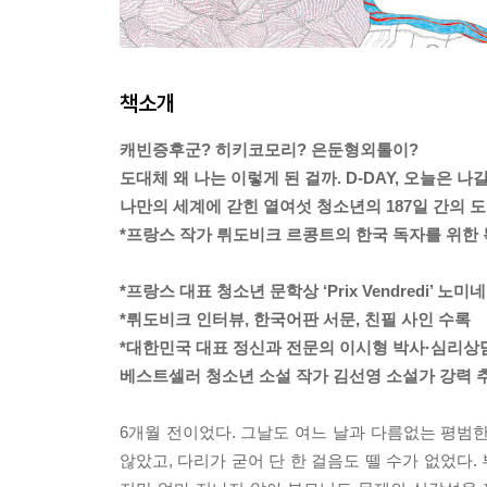
책소개
캐빈증후군? 히키코모리? 은둔형외톨이?
도대체 왜 나는 이렇게 된 걸까. D-DAY, 오늘은 나
나만의 세계에 갇힌 열여섯 청소년의 187일 간의 도
*프랑스 작가 뤼도비크 르콩트의 한국 독자를 위한 특
*프랑스 대표 청소년 문학상 ‘Prix Vendredi’ 노미
*뤼도비크 인터뷰, 한국어판 서문, 친필 사인 수록
*대한민국 대표 정신과 전문의 이시형 박사·심리상
베스트셀러 청소년 소설 작가 김선영 소설가 강력 
6개월 전이었다. 그날도 여느 날과 다름없는 평범
않았고, 다리가 굳어 단 한 걸음도 뗄 수가 없었다.