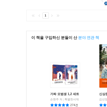
1
이 책을 구입하신 분들이 산
분야 연관 책
가짜 모범생 1,2 세트
신상
손현주 저
특별한서재
김선영
|
274건