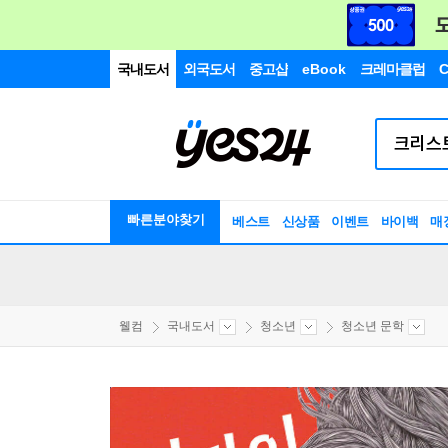
국내도서
외국도서
중고샵
eBook
크레마클럽
C
빠른분야찾기
베스트
신상품
이벤트
바이백
매
웰컴
국내도서
청소년
청소년 문학