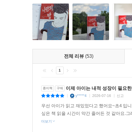
전체 리뷰
(53)
1
이제 아이는 내적 성장이 필요한
종이책
구매
y*****4
2026-07-16
신고
|
|
|
우선 아이가 읽고 재밌었다고 했어요~초4 입
싶은 책 읽을 시간이 약간 줄어든 것 같아요.그
더보기