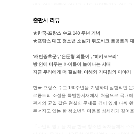
내가 엄마 잘못이 아니고, 나도 설명할 길이 없다고
질 필요 없다고 아무리 달래 봐도 소용없었다.
출판사 리뷰
정신과 상담이란 다른 누군가에게 내 불안이 무엇인
내가 해도 해도 너무했다는 것을 잘 안다. 내 주변의
★한국-프랑스 수교 140 주년 기념
나는 어쩔 수 없이 정신과 상담에 동의했다.
★프랑스 대표 청소년 소설가 뤼도비크 르콩트의 대
--- pp.11-12
‘캐빈증후군’, ‘은둔형 외톨이’, ‘히키코모리’
캐빈증후군에 걸렸다.
방 안에 머무는 아이들이 늘어나는 시대
나는 6개월 동안 집 밖으로 나가지 못하고 있다. 
지금 우리에게 더 절실한, 이해와 기다림의 이야기
처음에 엄마 아빠는 내 상태를 사춘기 어깃장으로 여
아랑곳없이, 나를 억지로 밖으로 끌어내려고 했다.
한국-프랑스 수교 140주년을 기념하며 실험적인 
하지만 내 몸이 말을 듣지 않았다.
르콩트의 소설을 특별한서재에서 처음으로 국내에 
--- pp.16-17
관계의 균열 같은 현실의 문제를 깊이 있게 다뤄 왔
무너지고 있는 한 청소년의 마음을 섬세하게 길어올
나는 평소 친구들과 온라인으로 접촉해 왔고, 할머니는
않았다. 무엇보다 잘 지내는 척하고 싶지 않았고, 
『나만의 방』을 지금 한국 청소년 독자들에게 소개
그런데 우리가 만나서 내 상태에 대해 이야기하지 않