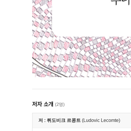
저자 소개
(2명)
저 :
뤼도비크 르콩트
(Ludovic Lecomte)