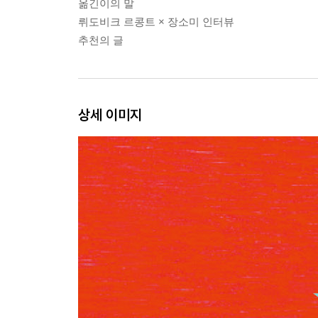
옮긴이의 말
뤼도비크 르콩트 × 장소미 인터뷰
추천의 글
상세 이미지