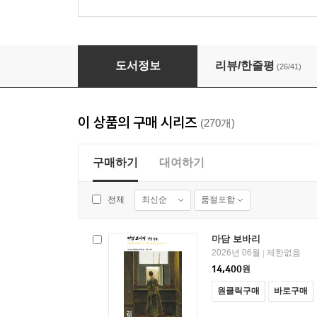
가난한 사람들 - 열린책들 세계문학 117
도서정보
리뷰/한줄평
(26/41)
이 상품의 구매 시리즈
(270개)
구매하기
대여하기
최신순
품절포함
전체
마담 보바리
2026년 06월
제한없음
|
14,400
원
원클릭구매
바로구매