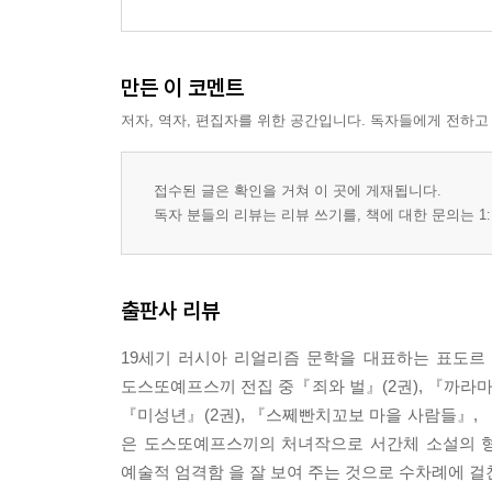
만든 이 코멘트
저자, 역자, 편집자를 위한 공간입니다. 독자들에게 전하고
접수된 글은 확인을 거쳐 이 곳에 게재됩니다.
독자 분들의 리뷰는 리뷰 쓰기를, 책에 대한 문의는 1:
출판사 리뷰
19세기 러시아 리얼리즘 문학을 대표하는 표도르
도스또예프스끼 전집 중『죄와 벌』(2권), 『까라마조
『미성년』(2권), 『스쩨빤치꼬보 마을 사람들』,
은 도스또예프스끼의 처녀작으로 서간체 소설의 형
예술적 엄격함 을 잘 보여 주는 것으로 수차례에 걸