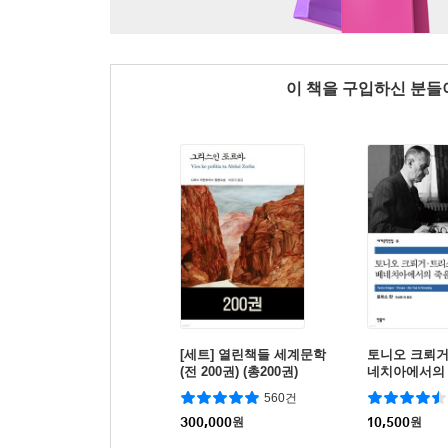
이 책을 구입하신 분
[세트] 열린책들 세계문학
토니오 크뢰거
(전 200권) (총200권)
네치아에서의
560건
300,000
원
10,500
원