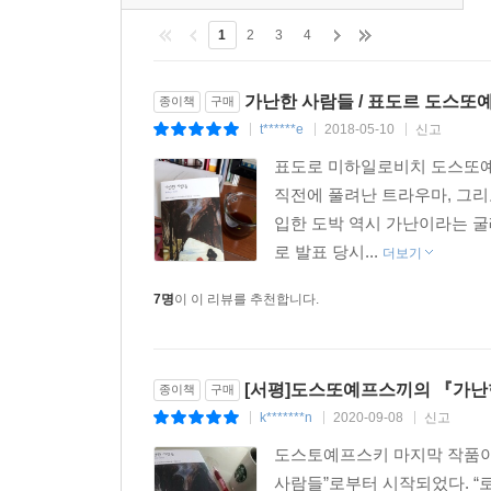
1
2
3
4
가난한 사람들 / 표도르 도스또
종이책
구매
t******e
2018-05-10
신고
|
|
|
표도로 미하일로비치 도스또예
직전에 풀려난 트라우마, 그
입한 도박 역시 가난이라는 굴
로 발표 당시...
더보기
7명
이 이 리뷰를 추천합니다.
[서평]도스또예프스끼의 『가난
종이책
구매
k*******n
2020-09-08
신고
|
|
|
도스토예프스키 마지막 작품이 
사람들”로부터 시작되었다. “