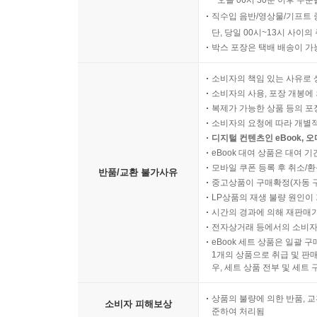
오늘 06시 30분 이후 주문
직수입 음반/영상물/기프트 
단, 당일 00시~13시 사이
박스 포장은 택배 배송이 가
소비자의 책임 있는 사유로 
소비자의 사용, 포장 개봉에 
복제가 가능한 상품 등의 포장을 
소비자의 요청에 따라 개별
디지털 컨텐츠인 eBook, 
eBook 대여 상품은 대여 기
모바일 쿠폰 등록 후 취소/환
반품/교환 불가사유
중고상품이 구매확정(자동 
LP상품의 재생 불량 원인이 기
시간의 경과에 의해 재판매가
전자상거래 등에서의 소비자
eBook 세트 상품은 일괄 
1개의 상품으로 취급 및 판매
우, 세트 상품 전부 및 세트
상품의 불량에 의한 반품, 교
소비자 피해보상
준하여 처리됨