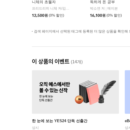
니체의 초월자
독하게 돈 공부
프리드리히 니체 저/김철 편역
히읏
박소연 저
메이븐
|
|
12,500
원
(0% 할인)
16,100
원
(0% 할인)
검색 페이지에서 선택된 태그에 등록된 더 많은 상품을 확인해 
이 상품의 이벤트
(14개)
한 눈에 보는 YES24 단독 선출간
e
상시
상