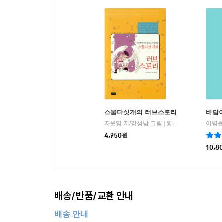
스물다섯개의 러브스토리
바람이
자운영 저/강성남 그림
황금물고기
이병률
|
4,950
원
10,8
배송/반품/교환 안내
배송 안내