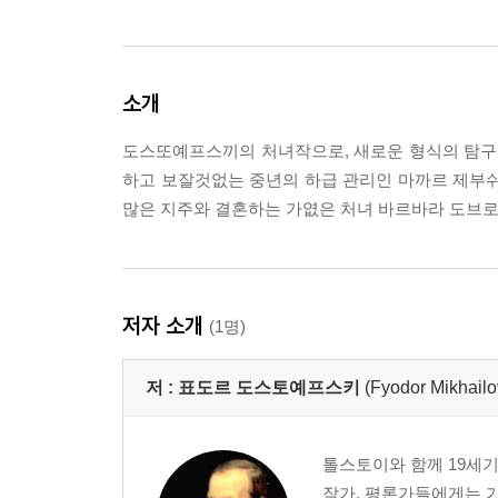
소개
도스또예프스끼의 처녀작으로, 새로운 형식의 탐구와
하고 보잘것없는 중년의 하급 관리인 마까르 제부쉬
많은 지주와 결혼하는 가엾은 처녀 바르바라 도브
저자 소개
(1명)
저 :
표도르 도스토예프스키
(Fyodor Mikhailo
톨스토이와 함께 19세
작가, 평론가들에게는 가