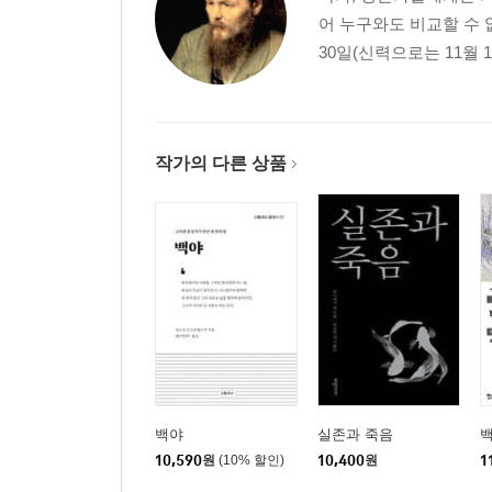
어 누구와도 비교할 수 
30일(신력으로는 11월 
작가의 다른 상품
백야
실존과 죽음
백
10,590
원
(10% 할인)
10,400
원
1