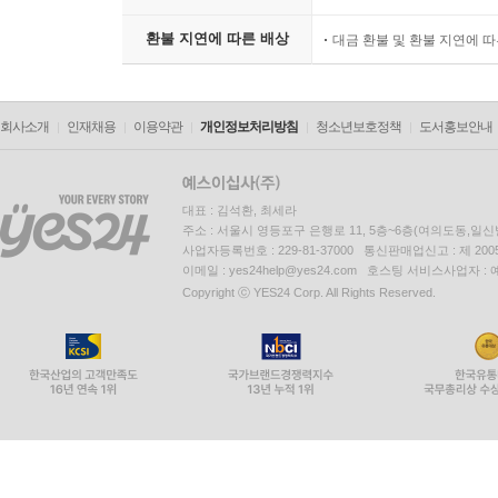
환불 지연에 따른 배상
대금 환불 및 환불 지연에 
회사소개
인재채용
이용약관
개인정보처리방침
청소년보호정책
도서홍보안내
대표 : 김석환, 최세라
주소 : 서울시 영등포구 은행로 11, 5층~6층(여의도동,일신
사업자등록번호 : 229-81-37000 통신판매업신고 : 제 200
이메일 : yes24help@yes24.com 호스팅 서비스사업자 :
Copyright ⓒ YES24 Corp. All Rights Reserved.