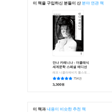
이 책을 구입하신 분들이 산
분야 연관 책
안나 카레니나 - 더클래식
세계문학 스페셜 에디션
레프 니콜라예비치 톨스토이 저/장영재 역
|
754건
3,300
원
이 책과
내용이 비슷한 추천 책