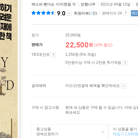
캐스파 헨더슨
저/
이한음
역
은행나무
2021년 04월 15일
9.0
회원리뷰(
2
건)
판매지수 24
베
정가
25,000원
22,500
원
판매가
(10% 할인)
YES포인트
1,250원 (5% 적립)
5만원이상 구매 시 2천원 추가적립
결제혜택
카드/간편결제 혜택을 확인하세요
구매 시 참고사항
현재 새 상품은 구매 할 수 없습니다. 아래 
해보세요.
중고상품
이 상품을 팔기
판매요청하기
매입가 2,500