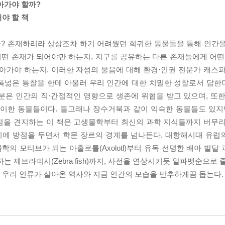
아가야 할까?
야 할 책
? 존재하리라 상상조차 하기 어려웠던 희귀한 동물들을 통해 인간을
 어떤 존재가 되어야만 하는지, 지구를 공유하는 다른 존재들에게 어떤
아가야 하는지. 이러한 자성의 물음에 대해 환경·인권 전문가 캐스
 폭넓은 통찰을 한데 아울러 우리 인간에 대한 치밀한 성찰로서 답한다
분은 인간의 직·간접적인 영향으로 생존에 위협을 받고 있으며, 또
기이한 동물들이다. 돌고래나 장수거북과 같이 익숙한 동물들도 있지
점을 견지하는 이 책은 고생물학부터 최신의 과학 지식들까지 버무리
에 방점을 두면서 학문 장르의 경계를 넘나든다. 대항해시대 유럽
 모티브가 되는 아홀로틀(Axolotl)부터 유독 선명한 배아 발달 과
 제브라피시(Zebra fish)까지, 사전을 연상시키듯 알파벳순으로
우리 인류가 살아온 역사와 지금 인간의 모습을 반추하게끔 돕는다.