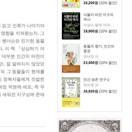
16,200
원
(10% 할인)
식물이 바꾼 지구의
역사
라일리 블랙 저/조정남 역
 읽고 인류가 나아가야
18,900
원
(10% 할인)
 영향을 끼쳐왔는지, 그
파 헨더슨은 진기한 동물
동물의 향기, 인간의
. 이 책 『상상하기 어
풍경
한 대부분 인간의 터전이
최태영 저
23,400
원
(10% 할인)
만, 잘 알려지지 않았던
되 그 동물들이 현재를
의 정복자들에게 짓밟힌
인간 생존 연구소
박치욱 저
정 덕분에 세포, 즉 우
16,920
원
(10% 할인)
 줄 세워진 지구상에 존재