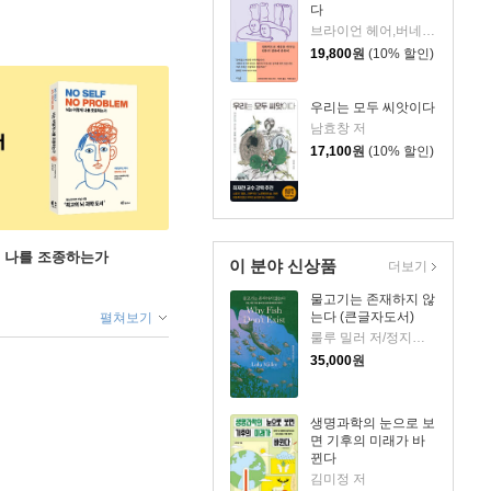
다
브라이언 헤어,버네사 우즈 공저/이민아 역/박한선 감수
19,800
원
(10% 할인)
우리는 모두 씨앗이다
남효창 저
17,100
원
(10% 할인)
게 나를 조종하는가
이 분야 신상품
더보기
물고기는 존재하지 않
는다 (큰글자도서)
펼쳐보기
룰루 밀러 저/정지인 역
35,000
원
생명과학의 눈으로 보
면 기후의 미래가 바
뀐다
김미정 저