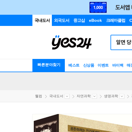
국내도서
외국도서
중고샵
eBook
크레마클럽
C
빠른분야찾기
베스트
신상품
이벤트
바이백
매
웰컴
국내도서
자연과학
생명과학