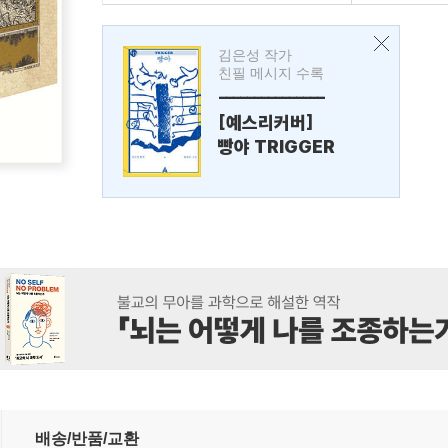
김은성 작가
친필 메시지 수록
---------------
[예스리커버]
빵야 TRIGGER
배송/반품/교환