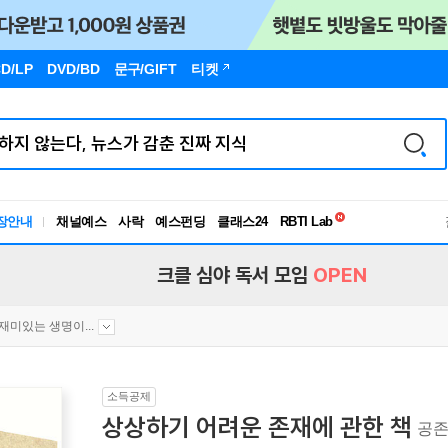
D/LP
DVD/BD
문구
/GIFT
티켓
독서유형검사
장안내
채널예스
사락
예스펀딩
클래스24
RBTI Lab
독서유형검사
크클 심야 독서 모임
OPEN
재미있는 생명이...
소득공제
상상하기 어려운 존재에 관한 책
공존