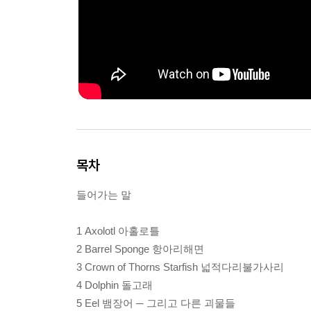
목차
들어가는 말
1 Axolotl 아홀로틀
2 Barrel Sponge 항아리해면
3 Crown of Thorns Starfish 넓적다리불가사리
4 Dolphin 돌고래
5 Eel 뱀장어 ─ 그리고 다른 괴물들