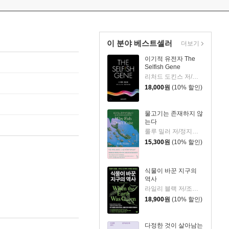
이 분야 베스트셀러
더보기
이기적 유전자 The
Selfish Gene
리처드 도킨스 저/홍영남,이상임 공역
18,000
원
(10% 할인)
물고기는 존재하지 않
는다
룰루 밀러 저/정지인 역
15,300
원
(10% 할인)
식물이 바꾼 지구의
역사
라일리 블랙 저/조정남 역
18,900
원
(10% 할인)
다정한 것이 살아남는