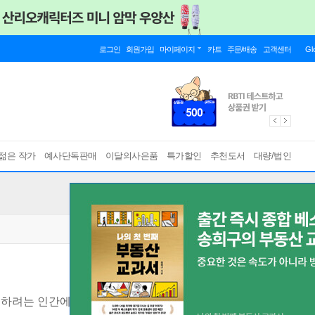
로그인
회원가입
마이페이지
카트
주문/배송
고객센터
Gl
젊은 작가
예사단독판매
이달의사은품
특가할인
추천도서
대량/법인
하려는 인간에게만 보이는 것들
[ 개정판 ]