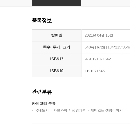
품목정보
발행일
2021년 04월 15일
쪽수, 무게, 크기
540쪽 | 672g | 134*215*35
ISBN13
9791191071542
ISBN10
1191071545
관련분류
카테고리 분류
국내도서
자연과학
생명과학
재미있는 생명이야기