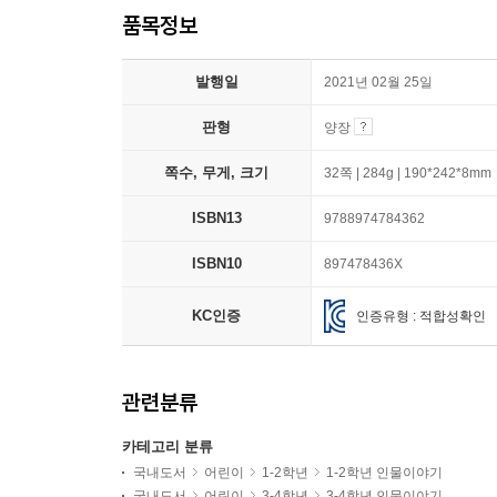
품목정보
발행일
2021년 02월 25일
판형
양장
쪽수, 무게, 크기
32쪽 | 284g | 190*242*8mm
ISBN13
9788974784362
ISBN10
897478436X
KC인증
인증유형 : 적합성확인
관련분류
카테고리 분류
국내도서
어린이
1-2학년
1-2학년 인물이야기
국내도서
어린이
3-4학년
3-4학년 인물이야기