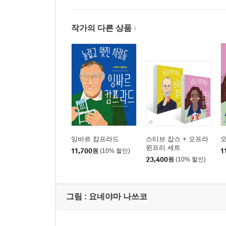
작가의 다른 상품
잉바르 캄프라드
스티브 잡스 + 오프라
윈프리 세트
11,700
원
(10% 할인)
1
23,400
원
(10% 할인)
그림 :
요네야마 나쓰코