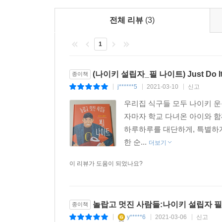
전체 리뷰
(3)
1
(나이키 설립자_필 나이트) Just Do I
종이책
j******5
2021-03-10
신고
|
|
|
우리집 식구들 모두 나이키 운
자마자 학교 다녀온 아이와 
하루하루를 대단하게, 특별하게
한 순...
더보기
이 리뷰가 도움이 되었나요?
놀랍고 멋진 사람들:나이키 설립자 필
종이책
y*****6
2021-03-06
신고
|
|
|