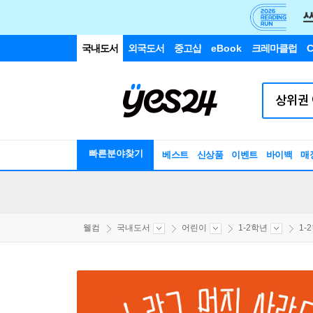
국내도서
외국도서
중고샵
eBook
크레마클럽
C
빠른분야찾기
베스트
신상품
이벤트
바이백
매
웰컴
국내도서
어린이
1-2학년
1-