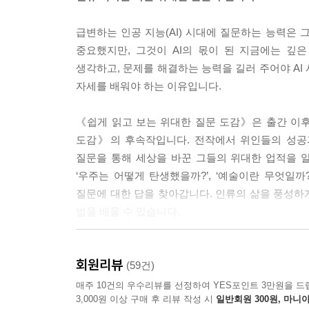
급변하는 인공 지능(AI) 시대에 질문하는 능력은
중요했지만, 그것이 AI의 몫이 된 지금에는 깊
생각하고, 문제를 해결하는 능력을 길러 주어야 AI
자세를 배워야 하는 이유입니다.
《쉽게 읽고 보는 위대한 질문 도감》은 출간 이후
도감》의 후속작입니다. 전작에서 위인들의 성공과
질문을 통해 세상을 바꾼 그들의 위대한 업적을 알아
‘우주는 어떻게 탄생했을까?’, ‘예술이란 무엇일까?
질문에 대한 답을 찾아갑니다. 인류의 삶을 풍성하
법을 배울 수 있습니다.
신문 기사형 글과 재미있는 그림으로 꽉 채운 질문 
회원리뷰
(59건)
《쉽게 읽고 보는 위대한 질문 도감》은 위인 80명
매주 10건의 우수리뷰를 선정하여 YES포인트 3만원을 드
3,000원 이상 구매 후 리뷰 작성 시
일반회원 300원, 마니아
신문 기사형 글로 내용을 구성해 어린이 독자가 