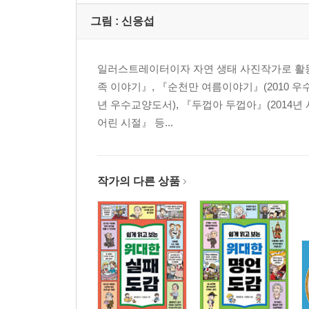
그림 :
신응섭
일러스트레이터이자 자연 생태 사진작가로 활동하
족 이야기』, 『순천만 여름이야기』(2010 우
년 우수교양도서), 『두껍아 두껍아』(2014년
어린 시절』 등...
작가의 다른 상품