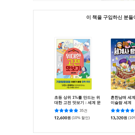
이 책을 구입하신 분
초등 상위 1%를 만드는 위
흔한남매 세계
대한 고전 맛보기 : 세계 문
이슬람 세계
학
35건
12,600
원
(10% 할인)
13,320
원
(10