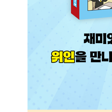
안토니오 가우디 - 곡선의 아름다움을 건축에 적용
월터 휘트먼 - 시를 자유롭게 쓰면 어떨까?
4장 사회 정치의 질문
크리스토퍼 콜럼버스 - 바다 너머 새로운 세상이 있
페르디난드 마젤란 - 지구는 정말 둥글까?
에드먼드 힐러리 - 세상의 꼭대기에 오를 수 있을까
에이브러햄 링컨 - 누구나 평등해야 하지 않을까?
채륜 - 글씨를 쓸 수 있는 매끈한 종이를 만들 수는 
세종대왕 - 누구나 쉽게 글을 읽고 쓸 수는 없을까?
장 앙리 뒤낭 - 국적에 상관없이 전쟁 부상자를 치
피에르 드 쿠베르탱 - 스포츠로 세계인이 하나가 될
이순신 - 12척의 배로 왜군을 무찌르려면 어떻게 해
마하트마 간디 - 폭력을 이기는 것은 무엇일까?
가브리엘 샤넬 - 여자는 긴치마만 입어야 할까?
빅토르 위고 - 저작권을 보호할 수는 없을까?