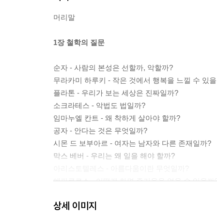
머리말
1장 철학의 질문
순자 - 사람의 본성은 선할까, 악할까?
무라카미 하루키 - 작은 것에서 행복을 느낄 수 있을
플라톤 - 우리가 보는 세상은 진짜일까?
소크라테스 - 악법도 법일까?
임마누엘 칸트 - 왜 착하게 살아야 할까?
공자 - 안다는 것은 무엇일까?
시몬 드 보부아르 - 여자는 남자와 다른 존재일까?
막스 베버 - 우리는 왜 일을 해야 할까?
아리스토텔레스 - 아름다움이란 무엇일까?
에피쿠로스 - 어떻게 하면 즐거움을 얻을 수 있을까
존 스튜어트 밀 - 자유는 왜 소중할까?
상세 이미지
장자크 루소 - 우리는 왜 서로 도우며 살아야 할까?