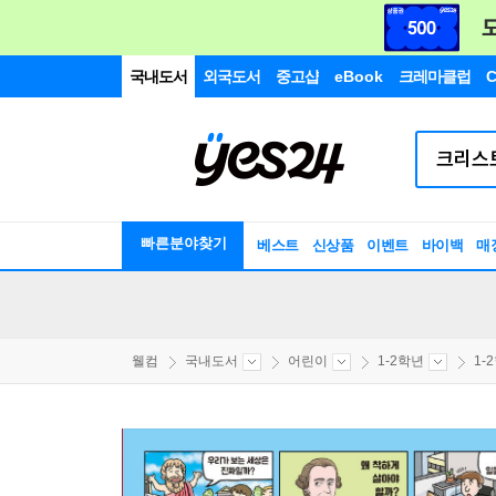
국내도서
외국도서
중고샵
eBook
크레마클럽
C
빠른분야찾기
베스트
신상품
이벤트
바이백
매
웰컴
국내도서
어린이
1-2학년
1-