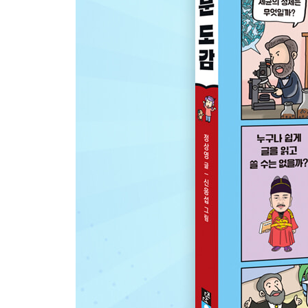
레프 톨스토이 - 예술이란 무엇일까?
샤를 보들레르 - 예술은 아름다운 것만 표현해야 할
에드바르트 뭉크 - 고통을 그림으로 표현하면 어떤
파블로 피카소 - 보이는 것을 그리는 것이 미술의 
클로드 모네 - 사물은 늘 같은 모습일까?
루트비히 판 베토벤 - 소리를 듣지 못해도 음악을 만
루이 다게르 - 사물의 모습을 똑같이 담아낼 수 있을
보노 - 음악이 세상을 바꿀 수 있을까?
마르셀 뒤샹 - 직접 만든 것만 예술품일까?
백남준 - 비디오도 예술이 될 수 있을까?
이사도라 덩컨 - 춤을 자유롭게 추면 안 될까?
에드거 앨런 포 - 수수께끼 풀 듯 궁리하며 읽는 소
바실리 칸딘스키 - 미술은 있는 그대로의 모습만 표
레오나르도 다 빈치 - 모방은 왜 필요할까?
폴 디마지오 - 순수 예술과 대중 예술은 어떤 차이가
알렉산더 칼더 - 움직이는 것도 조각 작품이 될 수 
뤼미에르 형제 - 움직이는 모습을 그대로 보여 줄 수